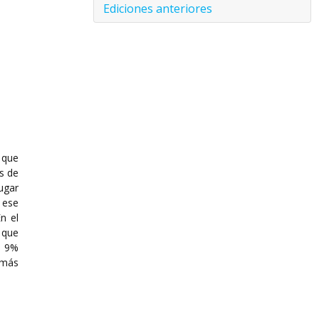
Ediciones anteriores
 que
s de
ugar
 ese
n el
 que
e 9%
 más