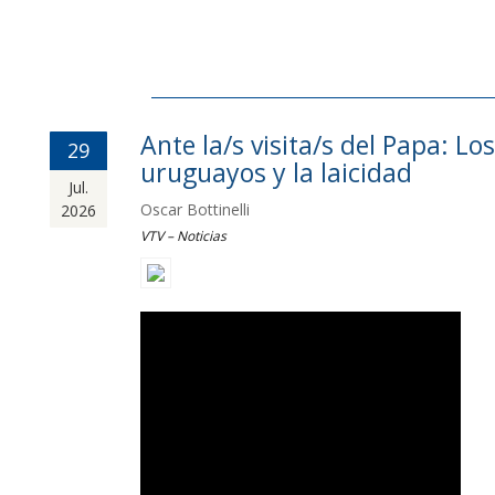
Ante la/s visita/s del Papa: Los
29
uruguayos y la laicidad
Jul.
Oscar Bottinelli
2026
VTV – Noticias