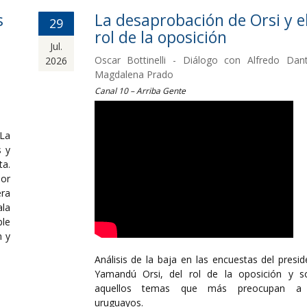
s
La desaprobación de Orsi y e
29
rol de la oposición
Jul.
Oscar Bottinelli - Diálogo con Alfredo Dan
2026
Magdalena Prado
Canal 10 – Arriba Gente
 La
s y
ta.
por
ra
ala
le
n y
Análisis de la baja en las encuestas del presid
Yamandú Orsi, del rol de la oposición y s
aquellos temas que más preocupan a 
uruguayos.