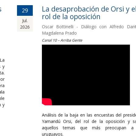
s
La desaprobación de Orsi y e
29
rol de la oposición
Jul.
Oscar Bottinelli - Diálogo con Alfredo Dan
2026
Magdalena Prado
Canal 10 – Arriba Gente
 La
s y
ta.
por
ra
ala
le
n y
Análisis de la baja en las encuestas del presid
Yamandú Orsi, del rol de la oposición y s
aquellos temas que más preocupan a 
uruguayos.