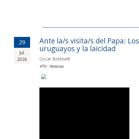
Ante la/s visita/s del Papa: Los
29
uruguayos y la laicidad
Jul.
Oscar Bottinelli
2026
VTV – Noticias