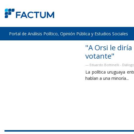
Portal de Análisis Político, Opinión Pública y Estudios Sociales
"A Orsi le diría que no sintoniza con l
votante"
Eduardo Bottinelli - Diálogo con Tomer Urwicz - El Observador
La política uruguaya entró en una lógica de campaña permanente
hablan a una minoría...