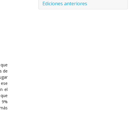
Ediciones anteriores
 que
s de
ugar
 ese
n el
 que
e 9%
 más