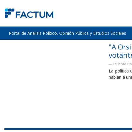
Portal de Análisis Político, Opinión Pública y Estudios Sociales
"A Orsi le diría que no sintoniza con l
votante"
Eduardo Bottinelli - Diálogo con Tomer Urwicz - El Observador
La política uruguaya entró en una lógica de campaña permanente
hablan a una minoría...