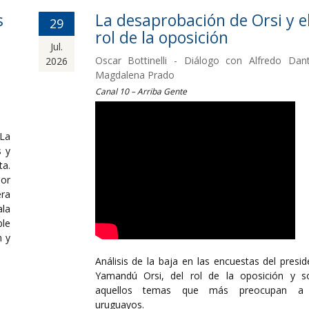
s
La desaprobación de Orsi y e
29
rol de la oposición
Jul.
Oscar Bottinelli - Diálogo con Alfredo Dan
2026
Magdalena Prado
Canal 10 – Arriba Gente
 La
s y
ta.
por
ra
ala
le
n y
Análisis de la baja en las encuestas del presid
Yamandú Orsi, del rol de la oposición y s
aquellos temas que más preocupan a 
uruguayos.