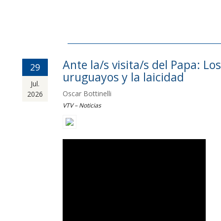
Ante la/s visita/s del Papa: Los
29
uruguayos y la laicidad
Jul.
Oscar Bottinelli
2026
VTV – Noticias