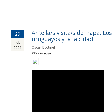
Ante la/s visita/s del Papa: Los
29
uruguayos y la laicidad
Jul.
Oscar Bottinelli
2026
VTV – Noticias