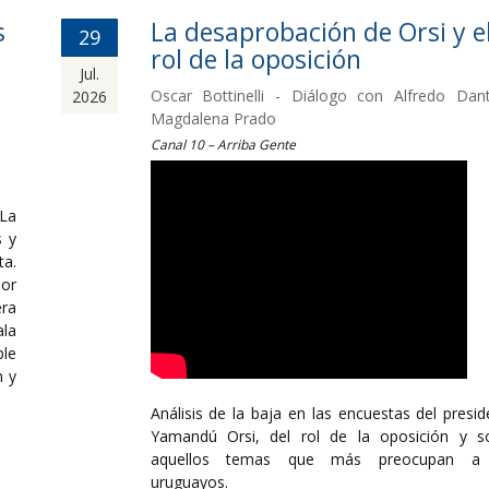
s
La desaprobación de Orsi y e
29
rol de la oposición
Jul.
Oscar Bottinelli - Diálogo con Alfredo Dan
2026
Magdalena Prado
Canal 10 – Arriba Gente
 La
s y
ta.
por
ra
ala
le
n y
Análisis de la baja en las encuestas del presid
Yamandú Orsi, del rol de la oposición y s
aquellos temas que más preocupan a 
uruguayos.