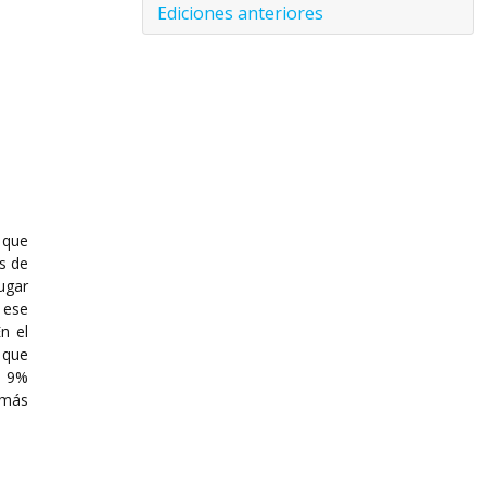
Ediciones anteriores
 que
s de
ugar
 ese
n el
 que
e 9%
 más