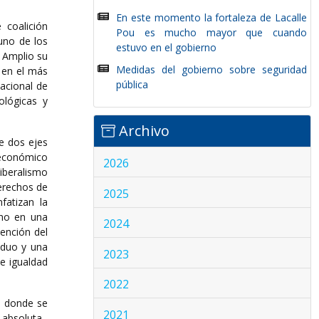
En este momento la fortaleza de Lacalle
 coalición
Pou es mucho mayor que cuando
uno de los
estuvo en el gobierno
e Amplio su
Medidas del gobierno sobre seguridad
n en el más
pública
Nacional de
ológicas y
Archivo
de dos ejes
oeconómico
2026
iberalismo
derechos de
2025
fatizan la
cho en una
2024
ención del
iduo y una
2023
e igualdad
2022
ha donde se
2021
o absoluta–