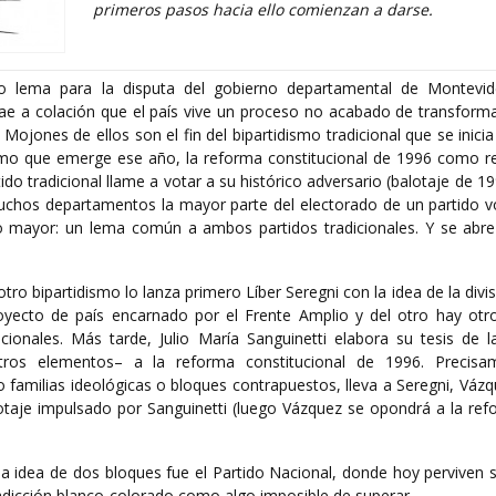
primeros pasos hacia ello comienzan a darse.
o lema para la disputa del gobierno departamental de Montevi
ae a colación que el país vive un proceso no acabado de transforma
. Mojones de ellos son el fin del bipartidismo tradicional que se inici
dismo que emerge ese año, la reforma constitucional de 1996 como r
ido tradicional llame a votar a su histórico adversario (balotaje de 19
chos departamentos la mayor parte del electorado de un partido v
o mayor: un lema común a ambos partidos tradicionales. Y se abre
ro bipartidismo lo lanza primero Líber Seregni con la idea de la divis
yecto de país encarnado por el Frente Amplio y del otro hay otr
ionales. Más tarde, Julio María Sanguinetti elabora su tesis de la
tros elementos– a la reforma constitucional de 1996. Precisa
 o familias ideológicas o bloques contrapuestos, lleva a Seregni, Váz
lotaje impulsado por Sanguinetti (luego Vázquez se opondrá a la ref
a la idea de dos bloques fue el Partido Nacional, donde hoy pervive
radicción blanco-colorado como algo imposible de superar.