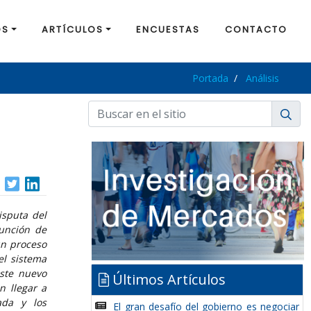
OS
ARTÍCULOS
ENCUESTAS
CONTACTO
Portada
Análisis
isputa del
unción de
un proceso
el sistema
este nuevo
Últimos Artículos
n llegar a
ada y los
El gran desafío del gobierno es negociar