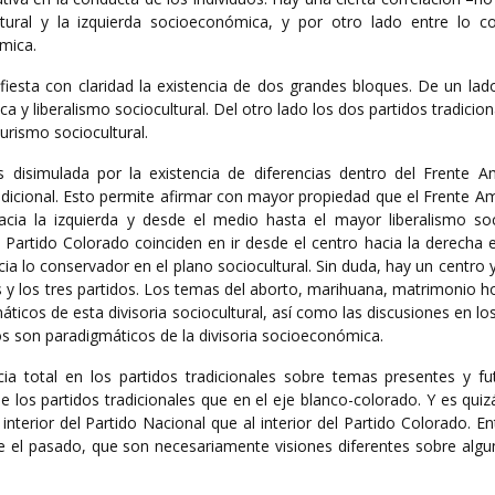
ltural y la izquierda socioeconómica, y por otro lado entre lo c
mica.
esta con claridad la existencia de dos grandes bloques. De un lado
y liberalismo sociocultural. Del otro lado los dos partidos tradici
rismo sociocultural.
 disimulada por la existencia de diferencias dentro del Frente A
adicional. Esto permite afirmar con mayor propiedad que el Frente A
cia la izquierda y desde el medio hasta el mayor liberalismo soci
 Partido Colorado coinciden en ir desde el centro hacia la derecha 
a lo conservador en el plano sociocultural. Sin duda, hay un centro
 y los tres partidos. Los temas del aborto, marihuana, matrimonio 
icos de esta divisoria sociocultural, así como las discusiones en l
os son paradigmáticos de la divisoria socioeconómica.
a total en los partidos tradicionales sobre temas presentes y fu
de los partidos tradicionales que en el eje blanco-colorado. Y es qui
 interior del Partido Nacional que al interior del Partido Colorado. 
re el pasado, que son necesariamente visiones diferentes sobre alg