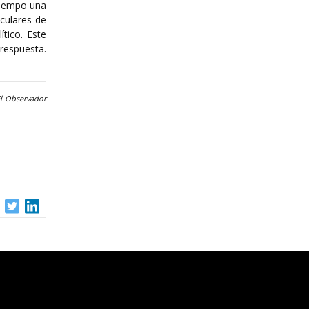
 tiempo una
culares de
tico. Este
 respuesta.
El Observador