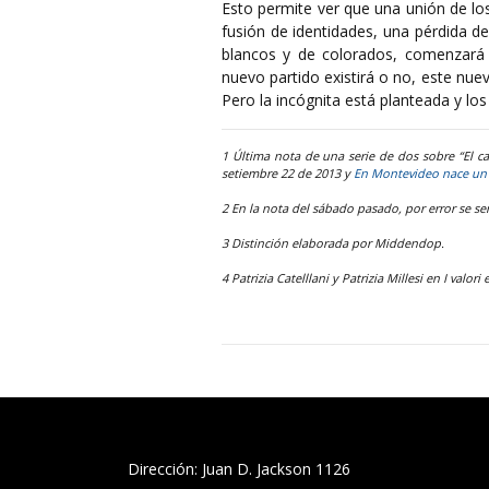
Esto permite ver que una unión de los
fusión de identidades, una pérdida d
blancos y de colorados, comenzará 
nuevo partido existirá o no, este nue
Pero la incógnita está planteada y lo
1 Última nota de una serie de dos sobre “El c
setiembre 22 de 2013 y
En Montevideo nace un 
2 En la nota del sábado pasado, por error se se
3 Distinción elaborada por Middendop.
4 Patrizia Catelllani y Patrizia Millesi en I valori 
Dirección: Juan D. Jackson 1126