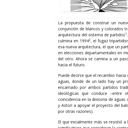
La propuesta de construir un nuev
conjunción de blancos y colorados tr
1
arquitectura del sistema de partidos
2
culmina en 1994
, el fugaz triparti
esa nueva arquitectura, el que un part
en elecciones departamentales en mu
del otro. Ahora se camina a un pas
hacia el futuro.
Puede decirse que el recambio hacia ot
aguas, donde de un lado hay un pro
encarnado por ambos partidos tradic
ideológicas que conduce –entre o
coincidencia en la divisoria de aguas
y Astori a apoyar el proyecto del ba
por otras razones).
El que inicialmente más se resistió 
significativos que consideran la cont