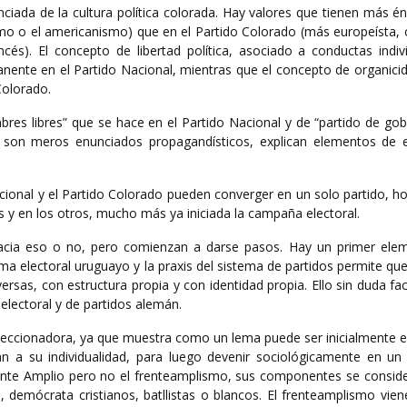
nciada de la cultura política colorada. Hay valores que tienen más én
smo o el americanismo) que en el Partido Colorado (más europeísta,
ncés). El concepto de libertad política, asociado a conductas indiv
nente en el Partido Nacional, mientras que el concepto de organicid
Colorado.
bres libres” que se hace en el Partido Nacional y de “partido de go
 son meros enunciados propagandísticos, explican elementos de 
acional y el Partido Colorado pueden converger en un solo partido, h
 y en los otros, mucho más ya iniciada la campaña electoral.
hacia eso o no, pero comienzan a darse pasos. Hay un primer el
ema electoral uruguayo y la praxis del sistema de partidos permite qu
rsas, con estructura propia y con identidad propia. Ello sin duda fac
electoral y de partidos alemán.
aleccionadora, ya que muestra como un lema puede ser inicialmente e
an a su individualidad, para luego devenir sociológicamente en un
 Frente Amplio pero no el frenteamplismo, sus componentes se consid
demócrata cristianos, batllistas o blancos. El frenteamplismo vien