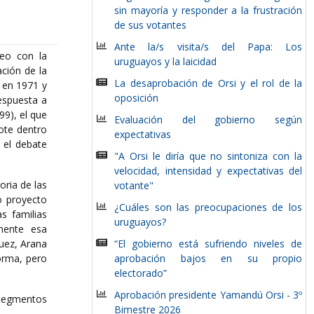
sin mayoría y responder a la frustración
de sus votantes
Ante la/s visita/s del Papa: Los
deo con la
uruguayos y la laicidad
ción de la
La desaprobación de Orsi y el rol de la
a en 1971 y
oposición
espuesta a
99), el que
Evaluación del gobierno según
ote dentro
expectativas
 el debate
"A Orsi le diría que no sintoniza con la
velocidad, intensidad y expectativas del
oria de las
votante"
o proyecto
¿Cuáles son las preocupaciones de los
s familias
uruguayos?
mente esa
“El gobierno está sufriendo niveles de
quez, Arana
aprobación bajos en su propio
orma, pero
electorado”
Aprobación presidente Yamandú Orsi - 3º
n segmentos
Bimestre 2026