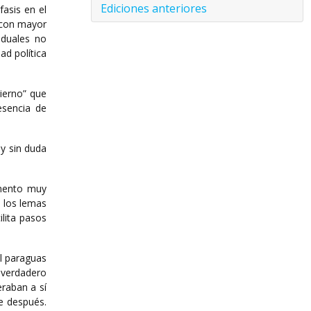
Ediciones anteriores
fasis en el
 con mayor
iduales no
ad política
bierno” que
esencia de
oy sin duda
emento muy
e los lemas
ilita pasos
l paraguas
 verdadero
eraban a sí
e después.