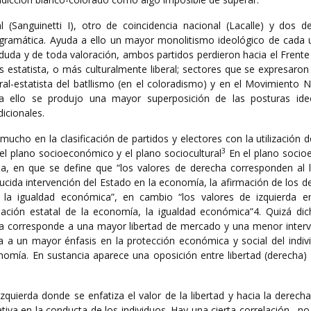
(Sanguinetti I), otro de coincidencia nacional (Lacalle) y dos de
ogramática. Ayuda a ello un mayor monolitismo ideológico de cada 
 duda y de toda valoración, ambos partidos perdieron hacia el Frent
s estatista, o más culturalmente liberal; sectores que se expresaro
eral-estatista del batllismo (en el coloradismo) y en el Movimiento 
 a ello se produjo una mayor superposición de las posturas ide
icionales.
mucho en la clasificación de partidos y electores con la utilización 
3
 el plano socioeconómico y el plano sociocultural
En el plano soci
ha, en que se define que “los valores de derecha corresponden al l
ucida intervención del Estado en la economía, la afirmación de los 
 la igualdad económica”, en cambio “los valores de izquierda en
gulación estatal de la economía, la igualdad económica”4. Quizá di
a corresponde a una mayor libertad de mercado y una menor interv
a a un mayor énfasis en la protección económica y social del indiv
nomía. En sustancia aparece una oposición entre libertad (derecha) 
 izquierda donde se enfatiza el valor de la libertad y hacia la derec
ativa en la conducta de los individuos. Hay una cierta correlación –n