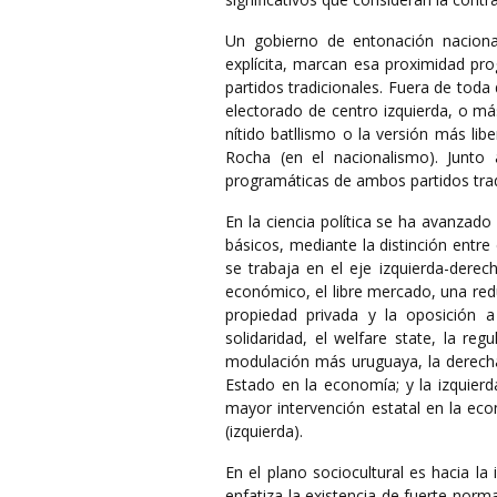
Un gobierno de entonación nacional 
explícita, marcan esa proximidad pr
partidos tradicionales. Fuera de toda
electorado de centro izquierda, o má
nítido batllismo o la versión más lib
Rocha (en el nacionalismo). Junto
programáticas de ambos partidos trad
En la ciencia política se ha avanzado 
básicos, mediante la distinción entre
se trabaja en el eje izquierda-derec
económico, el libre mercado, una red
propiedad privada y la oposición a
solidaridad, el welfare state, la re
modulación más uruguaya, la derech
Estado en la economía; y la izquierd
mayor intervención estatal en la eco
(izquierda).
En el plano sociocultural es hacia la
enfatiza la existencia de fuerte norm