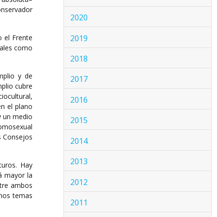
onservador
2020
2019
 el Frente
onales como
2018
mplio y de
2017
mplio cubre
ocultural,
2016
en el plano
 y un medio
2015
homosexual
os Consejos
2014
2013
turos. Hay
zá mayor la
2012
Entre ambos
unos temas
2011