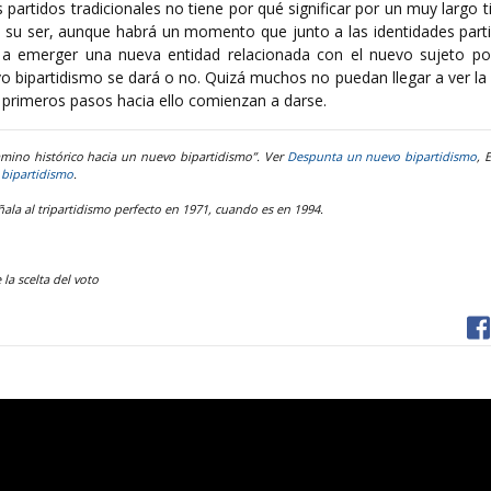
 partidos tradicionales no tiene por qué significar por un muy largo
e su ser, aunque habrá un momento que junto a las identidades parti
a emerger una nueva entidad relacionada con el nuevo sujeto polí
vo bipartidismo se dará o no. Quizá muchos no puedan llegar a ver la
s primeros pasos hacia ello comienzan a darse.
amino histórico hacia un nuevo bipartidismo”. Ver
Despunta un nuevo bipartidismo
, 
bipartidismo
.
ñala al tripartidismo perfecto en 1971, cuando es en 1994.
e la scelta del voto