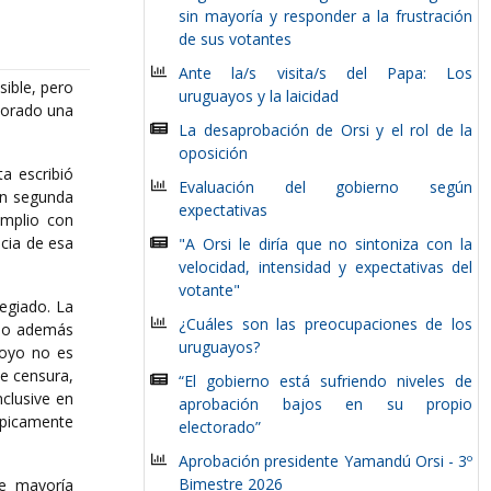
sin mayoría y responder a la frustración
de sus votantes
Ante la/s visita/s del Papa: Los
sible, pero
uruguayos y la laicidad
olorado una
La desaprobación de Orsi y el rol de la
oposición
a escribió
Evaluación del gobierno según
en segunda
expectativas
Amplio con
ncia de esa
"A Orsi le diría que no sintoniza con la
velocidad, intensidad y expectativas del
votante"
egiado. La
¿Cuáles son las preocupaciones de los
rado además
uruguayos?
poyo no es
de censura,
“El gobierno está sufriendo niveles de
clusive en
aprobación bajos en su propio
ípicamente
electorado”
Aprobación presidente Yamandú Orsi - 3º
Bimestre 2026
e mayoría