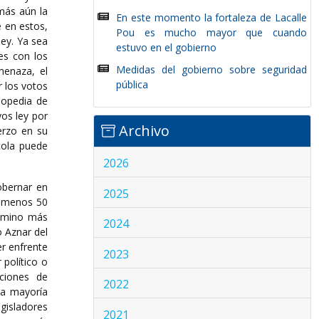
 más aún la
En este momento la fortaleza de Lacalle
e en estos,
Pou es mucho mayor que cuando
ley. Ya sea
estuvo en el gobierno
es con los
Medidas del gobierno sobre seguridad
menaza, el
pública
 los votos
lopedia de
os ley por
Archivo
erzo en su
scola puede
2026
obernar en
2025
l menos 50
camino más
2024
o Aznar del
r enfrente
2023
 político o
ciones de
2022
na mayoría
gisladores
2021