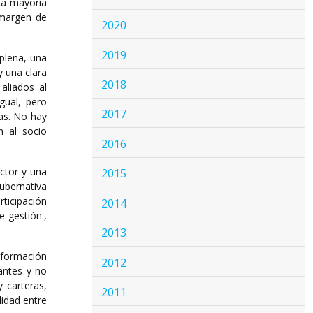
la mayoría
 margen de
2020
2019
plena, una
y una clara
2018
aliados al
gual, pero
2017
ras. No hay
n al socio
2016
ctor y una
2015
gubernativa
ticipación
2014
 gestión.,
2013
onformación
2012
antes y no
y carteras,
2011
idad entre