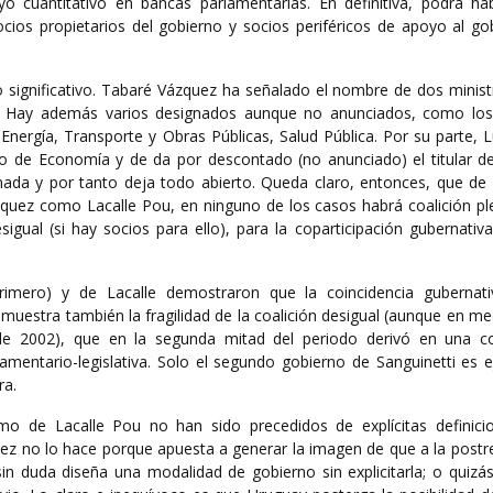
oyo cuantitativo en bancas parlamentarias. En definitiva, podrá ha
os propietarios del gobierno y socios periféricos de apoyo al go
o significativo. Tabaré Vázquez ha señalado el nombre de dos minist
. Hay además varios designados aunque no anunciados, como lo
 Energía, Transporte y Obras Públicas, Salud Pública. Por su parte, L
o de Economía y de da por descontado (no anunciado) el titular de 
da y por tanto deja todo abierto. Queda claro, entonces, que de 
zquez como Lacalle Pou, en ninguno de los casos habrá coalición pl
sigual (si hay socios para ello), para la coparticipación gubernativ
primero) y de Lacalle demostraron que la coincidencia gubernat
demuestra también la fragilidad de la coalición desigual (aunque en m
 de 2002), que en la segunda mitad del periodo derivó en una co
amentario-legislativa. Solo el segundo gobierno de Sanguinetti es 
ra.
o de Lacalle Pou no han sido precedidos de explícitas definici
ez no lo hace porque apuesta a generar la imagen de que a la postr
in duda diseña una modalidad de gobierno sin explicitarla; o quizás