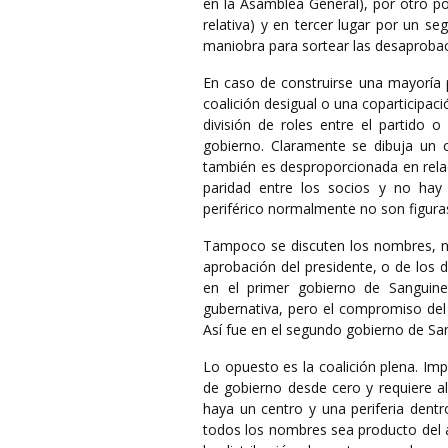
en la Asamblea General), por otro p
relativa) y en tercer lugar por un s
maniobra para sortear las desaprobac
En caso de construirse una mayoría p
coalición desigual o una coparticipac
división de roles entre el partido 
gobierno. Claramente se dibuja un ce
también es desproporcionada en relac
paridad entre los socios y no hay r
periférico normalmente no son figuras
Tampoco se discuten los nombres, no
aprobación del presidente, o de los 
en el primer gobierno de Sanguinet
gubernativa, pero el compromiso del 
Así fue en el segundo gobierno de Sang
Lo opuesto es la coalición plena. Imp
de gobierno desde cero y requiere al
haya un centro y una periferia dentro
todos los nombres sea producto del a