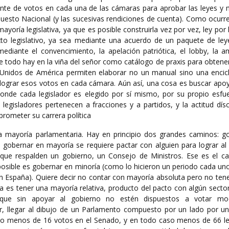
ciente de votos en cada una de las cámaras para aprobar las leyes y
puesto Nacional (y las sucesivas rendiciones de cuenta). Como ocurr
yoría legislativa, ya que es posible construirla vez por vez, ley por 
to legislativo, ya sea mediante una acuerdo de un paquete de ley
ediante el convencimiento, la apelación patriótica, el lobby, la a
 todo hay en la viña del señor como catálogo de praxis para obtener
 Unidos de América permiten elaborar no un manual sino una encic
grar esos votos en cada cámara. Aún así, una cosa es buscar apoy
 donde cada legislador es elegido por sí mismo, por su propio esfu
 legisladores pertenecen a fracciones y a partidos, y la actitud dí
prometer su carrera política
 mayoría parlamentaria. Hay en principio dos grandes caminos: g
 gobernar en mayoría se requiere pactar con alguien para lograr a
que respalden un gobierno, un Consejo de Ministros. Ese es el 
posible es gobernar en minoría (como lo hicieron un periodo cada un
 España). Quiere decir no contar con mayoría absoluta pero no tene
a es tener una mayoría relativa, producto del pacto con algún sector
 que sin apoyar al gobierno no estén dispuestos a votar mo
r, llegar al dibujo de un Parlamento compuesto por un lado por u
 o menos de 16 votos en el Senado, y en todo caso menos de 66 le