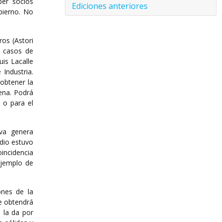
ber socios
Ediciones anteriores
bierno. No
ros (Astori
s casos de
uis Lacalle
Industria.
obtener la
ena. Podrá
a o para el
iva genera
edio estuvo
incidencia
ejemplo de
ones de la
e obtendrá
 la da por