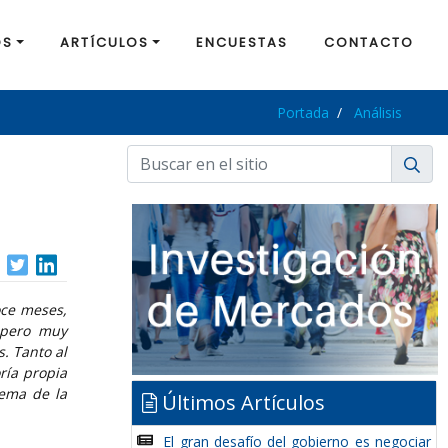
OS
ARTÍCULOS
ENCUESTAS
CONTACTO
Portada
Análisis
oce meses,
, pero muy
s. Tanto al
ría propia
tema de la
Últimos Artículos
El gran desafío del gobierno es negociar