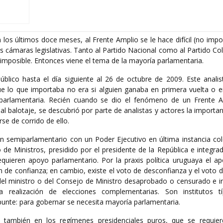
 los últimos doce meses, al Frente Amplio se le hace difícil (no impo
os cámaras legislativas. Tanto al Partido Nacional como al Partido C
imposible. Entonces viene el tema de la mayoría parlamentaria.
lico hasta el día siguiente al 26 de octubre de 2009. Este analist
que lo que importaba no era si alguien ganaba en primera vuelta o 
 parlamentaria. Recién cuando se dio el fenómeno de un Frente 
l balotaje, se descubrió por parte de analistas y actores la importa
e de corrido de ello.
semiparlamentario con un Poder Ejecutivo en última instancia col
o de Ministros, presidido por el presidente de la República e integ
requieren apoyo parlamentario. Por la praxis política uruguaya el a
ión de confianza; en cambio, existe el voto de desconfianza y el voto 
del ministro o del Consejo de Ministro desaprobado o censurado e in
 realización de elecciones complementarias. Son institutos t
punte: para gobernar se necesita mayoría parlamentaria.
también en los regímenes presidenciales puros, que se requier