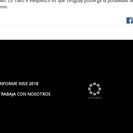
vio. Lo claro e inequívoco es que Uruguay posterga la posibilidad d
erno.
INFORME INSE 2018
TRABAJA CON NOSOTROS