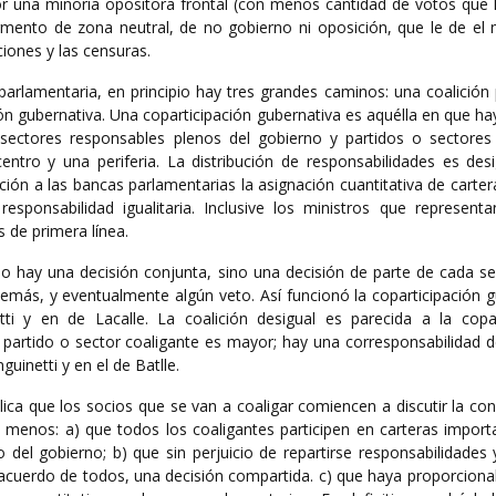
or una minoría opositora frontal (con menos cantidad de votos que 
egmento de zona neutral, de no gobierno ni oposición, que le de el
iones y las censuras.
arlamentaria, en principio hay tres grandes caminos: una coalición 
ión gubernativa. Una coparticipación gubernativa es aquélla en que ha
o sectores responsables plenos del gobierno y partidos o sectores 
ntro y una periferia. La distribución de responsabilidades es desi
ión a las bancas parlamentarias la asignación cuantitativa de carte
esponsabilidad igualitaria. Inclusive los ministros que representa
 de primera línea.
 hay una decisión conjunta, sino una decisión de parte de cada se
demás, y eventualmente algún veto. Así funcionó la coparticipación 
ti y en de Lacalle. La coalición desigual es parecida a la copar
partido o sector coaligante es mayor; hay una corresponsabilidad de
uinetti y en el de Batlle.
lica que los socios que se van a coaligar comiencen a discutir la c
 menos: a) que todos los coaligantes participen en carteras import
 del gobierno; b) que sin perjuicio de repartirse responsabilidades 
cuerdo de todos, una decisión compartida. c) que haya proporcional