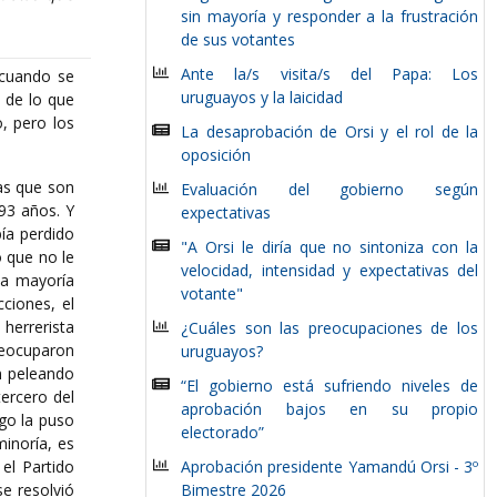
sin mayoría y responder a la frustración
de sus votantes
Ante la/s visita/s del Papa: Los
 cuando se
uruguayos y la laicidad
 de lo que
, pero los
La desaprobación de Orsi y el rol de la
oposición
as que son
Evaluación del gobierno según
93 años. Y
expectativas
ía perdido
"A Orsi le diría que no sintoniza con la
 que no le
velocidad, intensidad y expectativas del
la mayoría
votante"
cciones, el
 herrerista
¿Cuáles son las preocupaciones de los
preocuparon
uruguayos?
an peleando
“El gobierno está sufriendo niveles de
ercero del
aprobación bajos en su propio
go la puso
electorado”
inoría, es
el Partido
Aprobación presidente Yamandú Orsi - 3º
e resolvió
Bimestre 2026