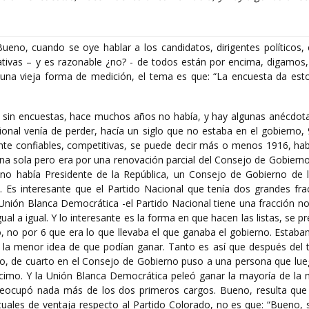
ueno, cuando se oye hablar a los candidatos, dirigentes políticos,
ativas – y es razonable ¿no? - de todos están por encima, digamos,
 una vieja forma de medición, el tema es que: “La encuesta da esto
 sin encuestas, hace muchos años no había, y hay algunas anécdot
onal venía de perder, hacía un siglo que no estaba en el gobierno, 
nte confiables, competitivas, se puede decir más o menos 1916, hab
a sola pero era por una renovación parcial del Consejo de Gobierno
no había Presidente de la República, un Consejo de Gobierno de 
s. Es interesante que el Partido Nacional que tenía dos grandes fra
a Unión Blanca Democrática -el Partido Nacional tiene una fracción no
al a igual. Y lo interesante es la forma en que hacen las listas, se 
o, no por 6 que era lo que llevaba el que ganaba el gobierno. Estab
 la menor idea de que podían ganar. Tanto es así que después del t
o, de cuarto en el Consejo de Gobierno puso a una persona que lue
cimo. Y la Unión Blanca Democrática peleó ganar la mayoría de la m
preocupó nada más de los dos primeros cargos. Bueno, resulta que 
ales de ventaja respecto al Partido Colorado, no es que: “Bueno, s