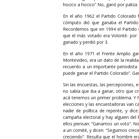
hocico a hocico” No, ganó por paliza.
En el año 1962 el Partido Colorado 
cómputo dió que ganaba el Partido
Recordemos que en 1994 el Partido Co
que el más votado era Volonté- por 1
ganado y perdió por 3.
En el año 1971 el Frente Amplio ga
Montevideo, era un dato de la realidad
recuerdo a un importante periodista
puede ganar el Partido Colorado”. G
Sin las encuestas, las percepciones, es
no sabía que iba a ganar, otro que cr
acá tenemos un primer problema. Y ha
elecciones y las encuestadoras van c
nadie de política de repente, y dic
campaña electoral y hay alguien del Pa
ellos piensan: “Ganamos un voto”. No
a un comité, y dicen: “Seguimos creci
creciendo”. Resulta que el hombre er