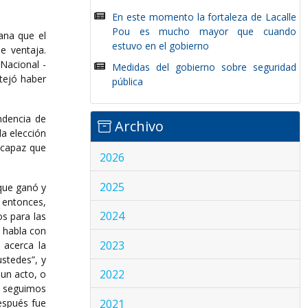
En este momento la fortaleza de Lacalle
Pou es mucho mayor que cuando
ana que el
estuvo en el gobierno
e ventaja.
 Nacional -
Medidas del gobierno sobre seguridad
stejó haber
pública
ndencia de
Archivo
la elección
 capaz que
2026
2025
 que ganó y
, entonces,
2024
s para las
o habla con
2023
 acerca la
ustedes”, y
2022
un acto, o
mo seguimos
2021
espués fue