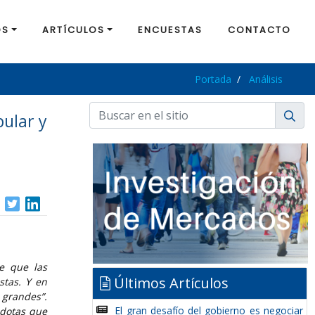
OS
ARTÍCULOS
ENCUESTAS
CONTACTO
Portada
Análisis
pular y
ve que las
Últimos Artículos
stas. Y en
 grandes”.
El gran desafío del gobierno es negociar
cdotas que