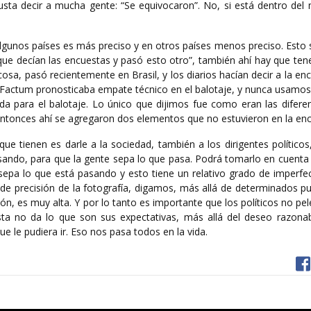
sta decir a mucha gente: “Se equivocaron”. No, si está dentro del
gunos países es más preciso y en otros países menos preciso. Esto s
o que decían las encuestas y pasó esto otro”, también ahí hay que ten
osa, pasó recientemente en Brasil, y los diarios hacían decir a la en
e Factum pronosticaba empate técnico en el balotaje, y nunca usamos
a para el balotaje. Lo único que dijimos fue como eran las diferen
 Entonces ahí se agregaron dos elementos que no estuvieron en la en
e tienen es darle a la sociedad, también a los dirigentes políticos
ando, para que la gente sepa lo que pasa. Podrá tomarlo en cuenta 
sepa lo que está pasando y esto tiene un relativo grado de imperfec
el de precisión de la fotografía, digamos, más allá de determinados p
ón, es muy alta. Y por lo tanto es importante que los políticos no pe
sta no da lo que son sus expectativas, más allá del deseo razona
e le pudiera ir. Eso nos pasa todos en la vida.