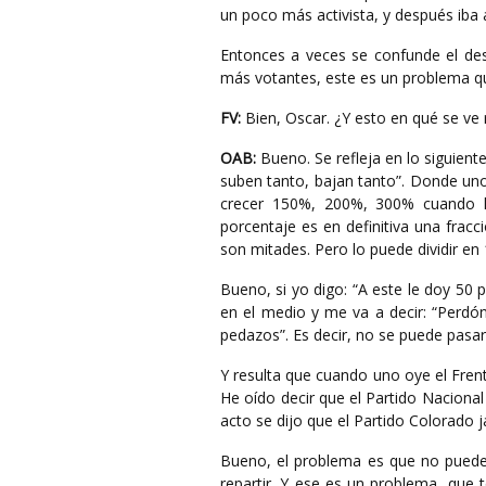
un poco más activista, y después iba
Entonces a veces se confunde el de
más votantes, este es un problema que
FV:
Bien, Oscar. ¿Y esto en qué se ve 
OAB:
Bueno. Se refleja en lo siguien
suben tanto, bajan tanto”. Donde u
crecer 150%, 200%, 300% cuando h
porcentaje es en definitiva una fracc
son mitades. Pero lo puede dividir en
Bueno, si yo digo: “A este le doy 50 p
en el medio y me va a decir: “Perdó
pedazos”. Es decir, no se puede pasar
Y resulta que cuando uno oye el Fren
He oído decir que el Partido Naciona
acto se dijo que el Partido Colorado 
Bueno, el problema es que no puede
repartir. Y ese es un problema, que 