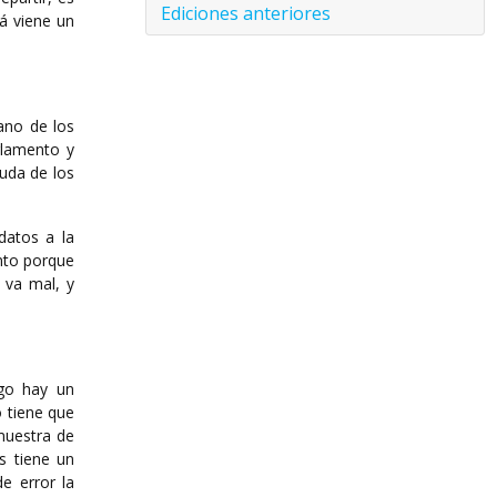
Ediciones anteriores
á viene un
ano de los
rlamento y
duda de los
datos a la
nto porque
 va mal, y
lgo hay un
 tiene que
muestra de
s tiene un
e error la