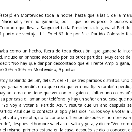
festejó en Montevideo toda la noche, hasta que a las 5 de la mañ
 Nacional y terminó ganando, por – que no es poco- 3 puntos d
lorado que lleva a Sanguinetti a la Presidencia, le gana al Partido
 punto de ventaja, 1,1. En el 62' fue por 3, el Partido Colorado fe
naba como un hecho, fuera de toda discusión, que ganaba la Inte
. Incluso en principio aceptado por los otros partidos. Muy cerca de 
 decir: “No hay que dar por descontado que el Frente Amplio gana,
anó 39% a 30% en Montevideo, 9 puntos.
toy hablando del 58', del 62', del 71', de tres partidos distintos. Uno
eyó ganar y perdió, otro que creía que era una fija y también perdió
y un tema que tiene que ver con lo siguiente, faltan uno o dos año
asa por casa o llaman por teléfono, y hay un señor en su casa que n
e: “Yo voy a votar al Partido Azul”, resulta que un año después se
rtido Azul que lo contacta al tipo y les dice: “Si, los voy a votar a 
, el voto ya estaba, no lo conocían. Tiempo después el hombre va a 
endo”, después el hombre va el acto, salta y grita, y dicen: “Ven co
a el mismo, primero estaba en la casa, después se dio a conocer, d