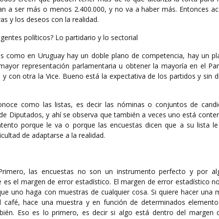
 van a ser más o menos 2.400.000, y no va a haber más. Entonces ac
as y los deseos con la realidad.
igentes políticos? Lo partidario y lo sectorial
 como en Uruguay hay un doble plano de competencia, hay un pl
 mayor representación parlamentaria u obtener la mayoría en el Pa
y con otra la Vice. Bueno está la expectativa de los partidos y sin 
oce como las listas, es decir las nóminas o conjuntos de candi
e Diputados, y ahí se observa que también a veces uno está conte
ntento porque le va o porque las encuestas dicen que a su lista le
icultad de adaptarse a la realidad.
Primero, las encuestas no son un instrumento perfecto y por a
s el margen de error estadístico. El margen de error estadístico no
 que uno haga con muestras de cualquier cosa. Si quiere hacer una 
l café, hace una muestra y en función de determinados elemento
ién. Eso es lo primero, es decir si algo está dentro del margen d