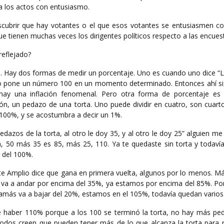
 a los actos con entusiasmo.
scubrir que hay votantes o el que esos votantes se entusiasmen c
 tienen muchas veces los dirigentes políticos respecto a las encues
reflejado?
te. Hay dos formas de medir un porcentaje. Uno es cuando uno dice “
no pone un número 100 en un momento determinado. Entonces ahí si
ay una inflación fenomenal. Pero otra forma de porcentaje es 
ión, un pedazo de una torta. Uno puede dividir en cuatro, son cuart
 100%, y se acostumbra a decir un 1%.
edazos de la torta, al otro le doy 35, y al otro le doy 25” alguien me
n, 50 más 35 es 85, más 25, 110. Ya te quedaste sin torta y todaví
 del 100%.
te Amplio dice que gana en primera vuelta, algunos por lo menos. Má
l va a andar por encima del 35%, ya estamos por encima del 85%. Por
jamás va a bajar del 20%, estamos en el 105%, todavía quedan varios 
 haber 110% porque a los 100 se terminó la torta, no hay más pe
todos creen que pueden tener más de lo que alcanza la torta para re