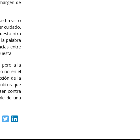
 margen de
e ha visto
er cuidado.
cuesta otra
 la palabra
cias entre
cuesta.
, pero a la
o no en el
ción de la
untitos que
leen contra
ble de una