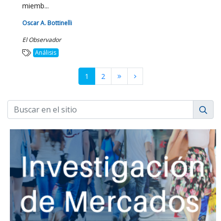
miemb...
Oscar A. Bottinelli
El Observador
Análisis
1
2