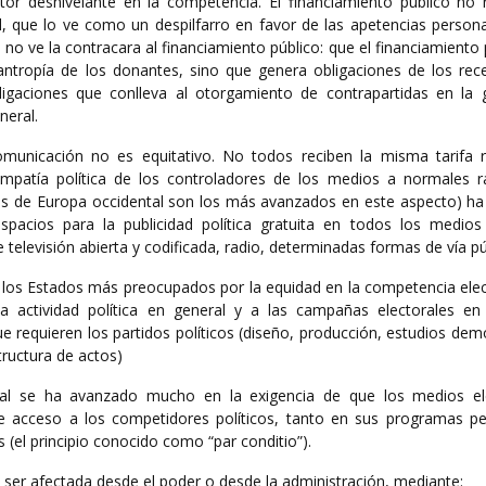
ctor desnivelante en la competencia. El financiamiento público no 
, que lo ve como un despilfarro en favor de las apetencias persona
ca no ve la contracara al financiamiento público: que el financiamiento
lantropía de los donantes, sino que genera obligaciones de los rec
ligaciones que conlleva al otorgamiento de contrapartidas en la 
neral.
municación no es equitativo. No todos reciben la misma tarifa r
simpatía política de los controladores de los medios a normales 
ses de Europa occidental son los más avanzados en este aspecto) h
spacios para la publicidad política gratuita en todos los medio
elevisión abierta y codificada, radio, determinadas formas de vía pú
los Estados más preocupados por la equidad en la competencia elect
 actividad política en general y a las campañas electorales en p
e requieren los partidos políticos (diseño, producción, estudios de
tructura de actos)
al se ha avanzado mucho en la exigencia de que los medios el
de acceso a los competidores políticos, tanto en sus programas per
 (el principio conocido como “par conditio”).
 ser afectada desde el poder o desde la administración, mediante: