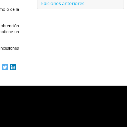
Ediciones anteriores
rno o de la
a obtención
 obtiene un
oncesiones