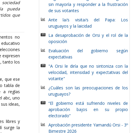
 sociedad
sin mayoría y responder a la frustración
nía pueda
de sus votantes
rtidos que
Ante la/s visita/s del Papa: Los
uruguayos y la laicidad
La desaprobación de Orsi y el rol de la
mentos no
oposición
l educativo
elecciones
Evaluación del gobierno según
ue expresen
expectativas
, tanto los
"A Orsi le diría que no sintoniza con la
velocidad, intensidad y expectativas del
votante"
re, que ese
o tabla de
¿Cuáles son las preocupaciones de los
 a reglas
uruguayos?
el abc, uno
“El gobierno está sufriendo niveles de
 sus ideas,
aprobación bajos en su propio
electorado”
s libres y
Aprobación presidente Yamandú Orsi - 3º
í surge la
Bimestre 2026