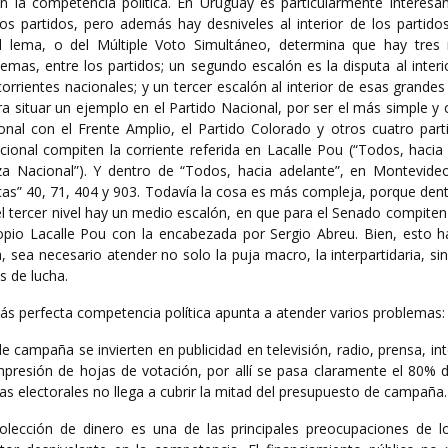
n la competencia política. En Uruguay es particularmente interesa
os partidos, pero además hay desniveles al interior de los partido
l lema, o del Múltiple Voto Simultáneo, determina que hay tres 
emas, entre los partidos; un segundo escalón es la disputa al inter
orrientes nacionales; y un tercer escalón al interior de esas grandes
a situar un ejemplo en el Partido Nacional, por ser el más simple y c
onal con el Frente Amplio, el Partido Colorado y otros cuatro parti
cional compiten la corriente referida en Lacalle Pou (“Todos, hacia
nza Nacional”). Y dentro de “Todos, hacia adelante”, en Montevide
tas” 40, 71, 404 y 903. Todavía la cosa es más compleja, porque den
el tercer nivel hay un medio escalón, en que para el Senado compite
pio Lacalle Pou con la encabezada por Sergio Abreu. Bien, esto h
 sea necesario atender no solo la puja macro, la interpartidaria, s
s de lucha.
s perfecta competencia política apunta a atender varios problemas:
 campaña se invierten en publicidad en televisión, radio, prensa, int
presión de hojas de votación, por allí se pasa claramente el 80% de
s electorales no llega a cubrir la mitad del presupuesto de campaña.
colección de dinero es una de las principales preocupaciones de l