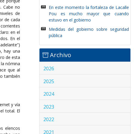
nte porque
s. Cabe no
En este momento la fortaleza de Lacalle
niveles de
Pou es mucho mayor que cuando
ior de cada
estuvo en el gobierno
 corrientes
Medidas del gobierno sobre seguridad
laro: en el
pública
dos. En el
 adelante”)
o, hay una
Archivo
tro de esta
n la nómina
2026
ace que al
ino también
2025
2024
ernet y vía
2023
l total. El
2022
os elencos
2021