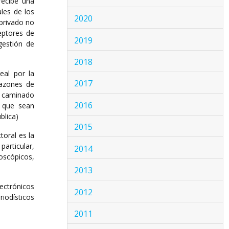
recibe una
les de los
2020
 privado no
eptores de
2019
gestión de
2018
eal por la
2017
razones de
a caminado
2016
s que sean
blica)
2015
oral es la
articular,
2014
moscópicos,
2013
ectrónicos
2012
iodísticos
2011