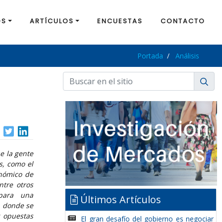
OS
ARTÍCULOS
ENCUESTAS
CONTACTO
Portada
Análisis
e la gente
s, como el
onómico de
ntre otros
para una
Últimos Artículos
, donde se
y opuestas
El gran desafío del gobierno es negociar