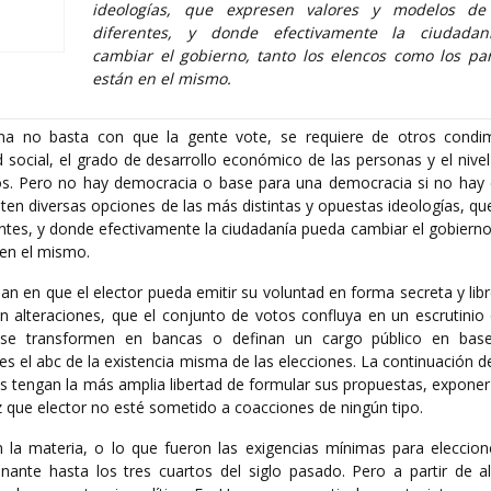
ideologías, que expresen valores y modelos de
diferentes, y donde efectivamente la ciudada
cambiar el gobierno, tanto los elencos como los pa
están en el mismo.
na no basta con que la gente vote, se requiere de otros condi
d social, el grado de desarrollo económico de las personas y el nive
os. Pero no hay democracia o base para una democracia si no hay 
nten diversas opciones de las más distintas y opuestas ideologías, q
ntes, y donde efectivamente la ciudadanía pueda cambiar el gobierno
 en el mismo.
san en que el elector pueda emitir su voluntad en forma secreta y lib
alteraciones, que el conjunto de votos confluya en un escrutinio 
s se transformen en bancas o definan un cargo público en base
s el abc de la existencia misma de las elecciones. La continuación d
icos tengan la más amplia libertad de formular sus propuestas, exponer
z que elector no esté sometido a coacciones de ningún tipo.
n la materia, o lo que fueron las exigencias mínimas para eleccione
ante hasta los tres cuartos del siglo pasado. Pero a partir de all