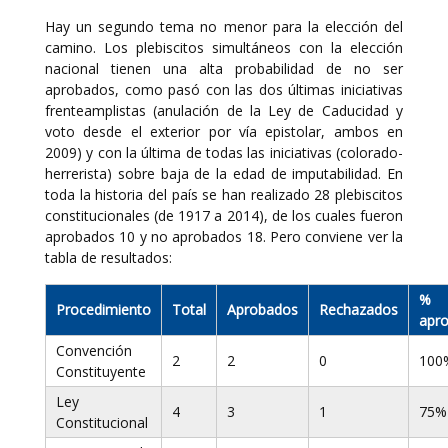
Hay un segundo tema no menor para la elección del
camino. Los plebiscitos simultáneos con la elección
nacional tienen una alta probabilidad de no ser
aprobados, como pasó con las dos últimas iniciativas
frenteamplistas (anulación de la Ley de Caducidad y
voto desde el exterior por vía epistolar, ambos en
2009) y con la última de todas las iniciativas (colorado-
herrerista) sobre baja de la edad de imputabilidad. En
toda la historia del país se han realizado 28 plebiscitos
constitucionales (de 1917 a 2014), de los cuales fueron
aprobados 10 y no aprobados 18. Pero conviene ver la
tabla de resultados:
%
Procedimiento
Total
Aprobados
Rechazados
apr
Convención
2
2
0
100
Constituyente
Ley
4
3
1
75%
Constitucional