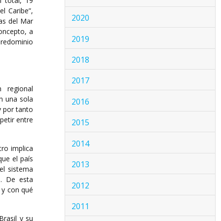
 total, 19
l Caribe”,
2020
las del Mar
oncepto, a
2019
 predominio
2018
2017
 regional
n una sola
2016
y por tanto
etir entre
2015
2014
ro implica
que el país
2013
el sistema
s. De esta
2012
 y con qué
2011
rasil y su