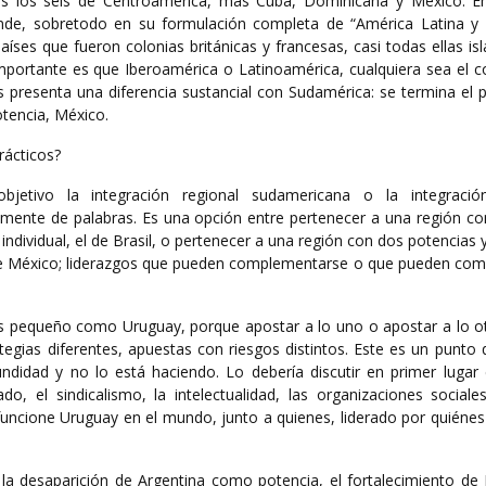
ás los seis de Centroamérica, más Cuba, Dominicana y México. En
nde, sobretodo en su formulación completa de “América Latina y e
ses que fueron colonias británicas y francesas, casi todas ellas is
importante es que Iberoamérica o Latinoamérica, cualquiera sea el c
is presenta una diferencia sustancial con Sudamérica: se termina el
otencia, México.
rácticos?
jetivo la integración regional sudamericana o la integración
ente de palabras. Es una opción entre pertenecer a una región co
individual, el de Brasil, o pertenecer a una región con dos potencias 
l de México; liderazgos que pueden complementarse o que pueden comp
ís pequeño como Uruguay, porque apostar a lo uno o apostar a lo ot
tegias diferentes, apuestas con riesgos distintos. Este es un punto 
ndidad y no lo está haciendo. Lo debería discutir en primer lugar 
do, el sindicalismo, la intelectualidad, las organizaciones sociale
uncione Uruguay en el mundo, junto a quienes, liderado por quiénes
la desaparición de Argentina como potencia, el fortalecimiento de B