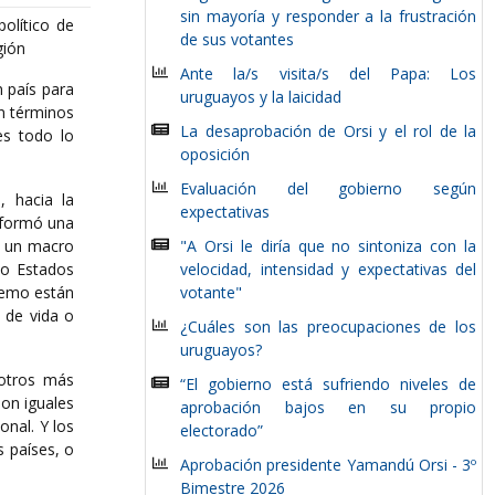
sin mayoría y responder a la frustración
olítico de
de sus votantes
gión
Ante la/s visita/s del Papa: Los
 país para
uruguayos y la laicidad
en términos
La desaprobación de Orsi y el rol de la
es todo lo
oposición
Evaluación del gobierno según
, hacia la
expectativas
nformó una
, un macro
"A Orsi le diría que no sintoniza con la
mo Estados
velocidad, intensidad y expectativas del
tremo están
votante"
s de vida o
¿Cuáles son las preocupaciones de los
uruguayos?
 otros más
“El gobierno está sufriendo niveles de
son iguales
aprobación bajos en su propio
onal. Y los
electorado”
 países, o
Aprobación presidente Yamandú Orsi - 3º
Bimestre 2026