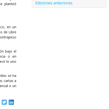
Ediciones anteriores
Se planteó
ico, en un
do de Libre
contrapeso
ón bajo el
ncia o en
ecir lo uno
ambio se ha
s cartas a
ancial o un