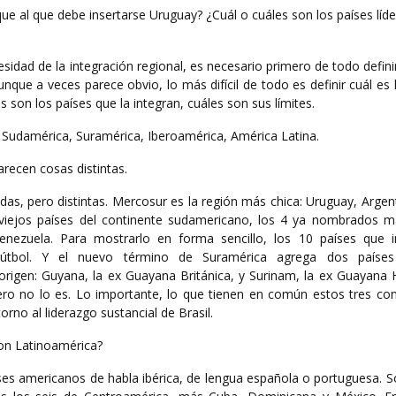
loque al que debe insertarse Uruguay? ¿Cuál o cuáles son los países líd
idad de la integración regional, es necesario primero de todo definir
que a veces parece obvio, lo más difícil de todo es definir cuál es 
 son los países que la integran, cuáles son sus límites.
 Sudamérica, Suramérica, Iberoamérica, América Latina.
recen cosas distintas.
s, pero distintas. Mercosur es la región más chica: Uruguay, Argent
viejos países del continente sudamericano, los 4 ya nombrados má
enezuela. Para mostrarlo en forma sencillo, los 10 países que i
útbol. Y el nuevo término de Suramérica agrega dos países
 origen: Guyana, la ex Guayana Británica, y Surinam, la ex Guayana 
pero no lo es. Lo importante, lo que tienen en común estos tres co
orno al liderazgo sustancial de Brasil.
con Latinoamérica?
es americanos de habla ibérica, de lengua española o portuguesa. So