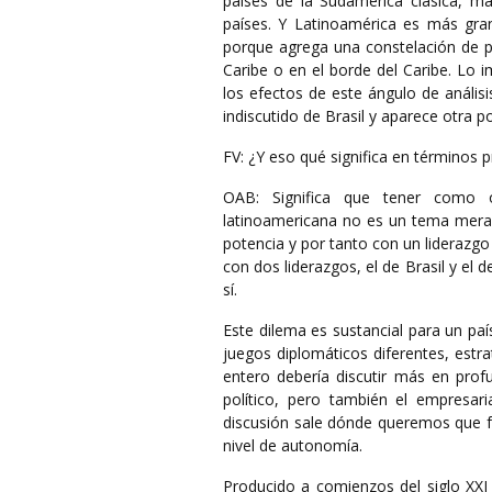
países de la Sudamérica clásica, m
países. Y Latinoamérica es más gra
porque agrega una constelación de paí
Caribe o en el borde del Caribe. Lo 
los efectos de este ángulo de anális
indiscutido de Brasil y aparece otra p
FV: ¿Y eso qué significa en términos p
OAB: Significa que tener como ob
latinoamericana no es un tema meram
potencia y por tanto con un liderazgo 
con dos liderazgos, el de Brasil y e
sí.
Este dilema es sustancial para un pa
juegos diplomáticos diferentes, estra
entero debería discutir más en profu
político, pero también el empresaria
discusión sale dónde queremos que f
nivel de autonomía.
Producido a comienzos del siglo XXI 