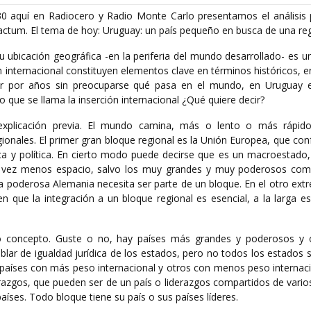
30 aquí en Radiocero y Radio Monte Carlo presentamos el análisis p
 Factum. El tema de hoy: Uruguay: un país pequeño en busca de una re
ubicación geográfica -en la periferia del mundo desarrollado- es un
ción internacional constituyen elementos clave en términos históricos, 
ivir por años sin preocuparse qué pasa en el mundo, en Uruguay 
o que se llama la inserción internacional ¿Qué quiere decir?
explicación previa. El mundo camina, más o lento o más rápido
onales. El primer gran bloque regional es la Unión Europea, que co
a y política. En cierto modo puede decirse que es un macroestado
da vez menos espacio, salvo los muy grandes y muy poderosos co
la poderosa Alemania necesita ser parte de un bloque. En el otro ex
n que la integración a un bloque regional es esencial, a la larga e
ro concepto. Guste o no, hay países más grandes y poderosos y
lar de igualdad jurídica de los estados, pero no todos los estados 
 países con más peso internacional y otros con menos peso internaci
azgos, que pueden ser de un país o liderazgos compartidos de varios
aíses. Todo bloque tiene su país o sus países líderes.