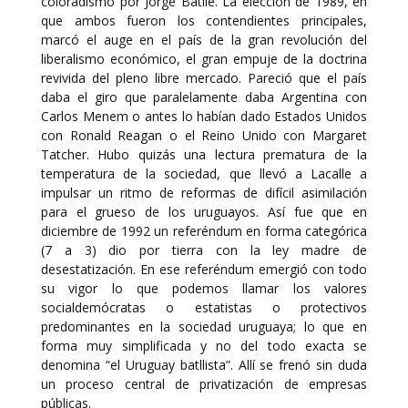
coloradismo por Jorge Batlle. La elección de 1989, en
que ambos fueron los contendientes principales,
marcó el auge en el país de la gran revolución del
liberalismo económico, el gran empuje de la doctrina
revivida del pleno libre mercado. Pareció que el país
daba el giro que paralelamente daba Argentina con
Carlos Menem o antes lo habían dado Estados Unidos
con Ronald Reagan o el Reino Unido con Margaret
Tatcher. Hubo quizás una lectura prematura de la
temperatura de la sociedad, que llevó a Lacalle a
impulsar un ritmo de reformas de difícil asimilación
para el grueso de los uruguayos. Así fue que en
diciembre de 1992 un referéndum en forma categórica
(7 a 3) dio por tierra con la ley madre de
desestatización. En ese referéndum emergió con todo
su vigor lo que podemos llamar los valores
socialdemócratas o estatistas o protectivos
predominantes en la sociedad uruguaya; lo que en
forma muy simplificada y no del todo exacta se
denomina “el Uruguay batllista”. Allí se frenó sin duda
un proceso central de privatización de empresas
públicas.