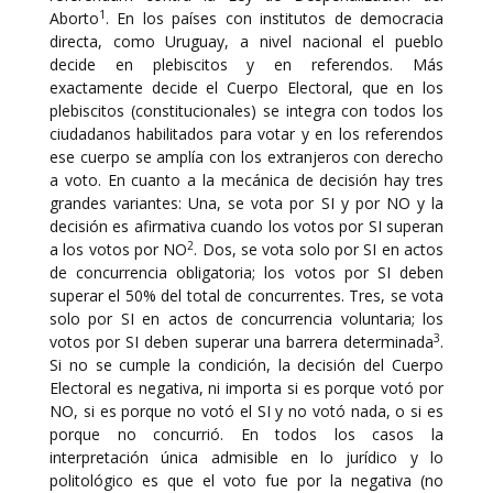
1
Aborto
. En los países con institutos de democracia
directa, como Uruguay, a nivel nacional el pueblo
decide en plebiscitos y en referendos. Más
exactamente decide el Cuerpo Electoral, que en los
plebiscitos (constitucionales) se integra con todos los
ciudadanos habilitados para votar y en los referendos
ese cuerpo se amplía con los extranjeros con derecho
a voto. En cuanto a la mecánica de decisión hay tres
grandes variantes: Una, se vota por SI y por NO y la
decisión es afirmativa cuando los votos por SI superan
2
a los votos por NO
. Dos, se vota solo por SI en actos
de concurrencia obligatoria; los votos por SI deben
superar el 50% del total de concurrentes. Tres, se vota
solo por SI en actos de concurrencia voluntaria; los
3
votos por SI deben superar una barrera determinada
.
Si no se cumple la condición, la decisión del Cuerpo
Electoral es negativa, ni importa si es porque votó por
NO, si es porque no votó el SI y no votó nada, o si es
porque no concurrió. En todos los casos la
interpretación única admisible en lo jurídico y lo
politológico es que el voto fue por la negativa (no