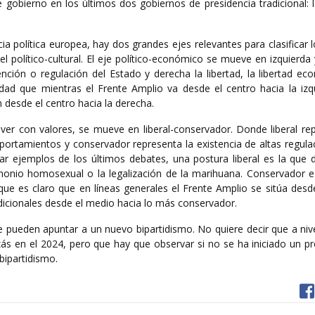
e gobierno en los últimos dos gobiernos de presidencia tradicional:
ia política europea, hay dos grandes ejes relevantes para clasificar 
 el político-cultural. El eje político-económico se mueve en izquierda
nción o regulación del Estado y derecha la libertad, la libertad ec
dad que mientras el Frente Amplio va desde el centro hacia la izqu
 desde el centro hacia la derecha.
ue ver con valores, se mueve en liberal-conservador. Donde liberal re
mportamientos y conservador representa la existencia de altas regula
uar ejemplos de los últimos debates, una postura liberal es la que 
imonio homosexual o la legalización de la marihuana. Conservador e
ue es claro que en líneas generales el Frente Amplio se sitúa desd
radicionales desde el medio hacia lo más conservador.
pueden apuntar a un nuevo bipartidismo. No quiere decir que a nive
izás en el 2024, pero que hay que observar si no se ha iniciado un 
bipartidismo.