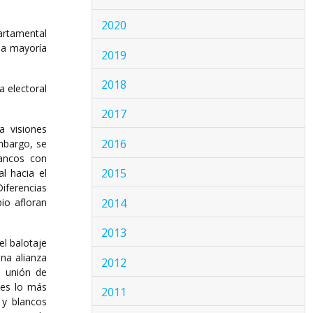
2020
partamental
 la mayoría
2019
2018
a electoral
2017
a visiones
2016
embargo, se
ancos con
2015
l hacia el
Diferencias
2014
io afloran
2013
el balotaje
una alianza
2012
o unión de
 es lo más
2011
 y blancos