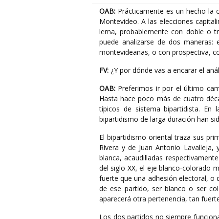
OAB:
Prácticamente es un hecho la c
Montevideo. A las elecciones capital
lema, probablemente con doble o tri
puede analizarse de dos maneras: e
montevideanas, o con prospectiva, com
FV:
¿Y por dónde vas a encarar el anál
OAB:
Preferimos ir por el último cami
Hasta hace poco más de cuatro déca
típicos de sistema bipartidista. En
bipartidismo de larga duración han s
El bipartidismo oriental traza sus pr
Rivera y de Juan Antonio Lavalleja, 
blanca, acaudilladas respectivamente
del siglo XX, el eje blanco-colorado 
fuerte que una adhesión electoral, o d
de ese partido, ser blanco o ser co
aparecerá otra pertenencia, tan fuert
Los dos partidos no siempre funciona