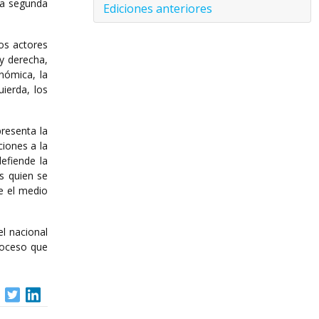
 la segunda
Ediciones anteriores
los actores
 y derecha,
onómica, la
ierda, los
presenta la
ciones a la
defiende la
s quien se
e el medio
l nacional
proceso que