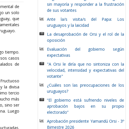
sin mayoría y responder a la frustración
amental de
de sus votantes
jo un solo
uguay, que
Ante la/s visita/s del Papa: Los
tamentales
uruguayos y la laicidad
uruguayo.
La desaprobación de Orsi y el rol de la
oposición
Evaluación del gobierno según
rgo tiempo.
expectativas
asos casos
ñalados de
"A Orsi le diría que no sintoniza con la
velocidad, intensidad y expectativas del
votante"
e Fructuoso
¿Cuáles son las preocupaciones de los
 la divisa
uruguayos?
imo tercio
e mucho más
“El gobierno está sufriendo niveles de
o, sino ser
aprobación bajos en su propio
ona. Luego
electorado”
Aprobación presidente Yamandú Orsi - 3º
Bimestre 2026
ucturadas.