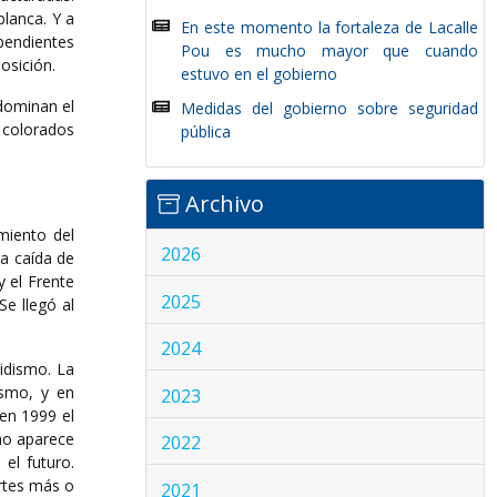
blanca. Y a
En este momento la fortaleza de Lacalle
pendientes
Pou es mucho mayor que cuando
osición.
estuvo en el gobierno
 dominan el
Medidas del gobierno sobre seguridad
 colorados
pública
Archivo
miento del
2026
va caída de
 el Frente
2025
Se llegó al
2024
tidismo. La
ismo, y en
2023
 en 1999 el
 no aparece
2022
el futuro.
artes más o
2021