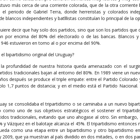
tuvo más cerca de una corriente colorada, que de la otra corriente 
e el periodo de Gabriel Terra, donde herreristas y colorados inde
e blancos independientes y batlllistas constituían lo principal de la op
uiere decir que hay solo dos partidos, sino que son los partidos que
tán por encima del 80% del electorado o de las bancas. Blancos y
1946 estuvieron en torno al o por encima del 90%.
el bipartidismo original del Uruguay?
la profundidad de nuestra historia queda amenazado con el surgi
rtidos tradicionales bajan al entorno del 80%. En 1989 viene un nue
s después se produce el triple empate: entre el Partido Colorado y
olo 1,7 puntos de distancia; y en el medio está el Partido Nacional. 
guay se consolidaba el tripartidismo o se caminaba a un nuevo bipar
 como uno de sus objetivos estratégicos el sostener el tripartid
rtidos tradicionales, evitando que uno ahogase al otro. Sin embargo,
% y Vázquez en el balotaje alcanza el 45%. El tripartidismo entonces
eda como una etapa entre un bipartidismo y otro bipartidismo en 
y 2009, que ya muestran al país dividido en dos mitades, o en dos p