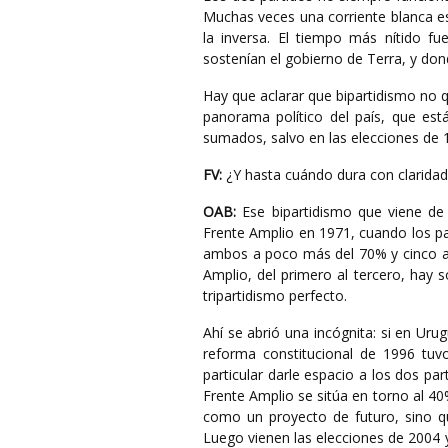
Muchas veces una corriente blanca es
la inversa. El tiempo más nítido fu
sostenían el gobierno de Terra, y dond
Hay que aclarar que bipartidismo no q
panorama político del país, que es
sumados, salvo en las elecciones de 
FV:
¿Y hasta cuándo dura con claridad 
OAB:
Ese bipartidismo que viene de 
Frente Amplio en 1971, cuando los pa
ambos a poco más del 70% y cinco año
Amplio, del primero al tercero, hay s
tripartidismo perfecto.
Ahí se abrió una incógnita: si en Uru
reforma constitucional de 1996 tuvo
particular darle espacio a los dos pa
Frente Amplio se sitúa en torno al 40
como un proyecto de futuro, sino qu
Luego vienen las elecciones de 2004 