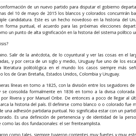
onformación de un nuevo partido para disputar el gobierno depart
inas del 10 de mayo de 2015 los blancos y colorados concurrirán ba
ple candidatura. Este es un hecho novedoso en la historia del Ur
n forma puntual, el acuerdo para las próximas elecciones depar
o un punto de alta significación en la historia del sistema político 
isis?
no. Salir de la anécdota, de lo coyuntural y ver las cosas en el la
das, y por cerca de un siglo y medio, Uruguay fue uno de los esc
 la literatura politológica en el mundo los casos siempre más se
ido los de Gran Bretaña, Estados Unidos, Colombia y Uruguay.
imeras líneas en torno a 1825, con la división entre los seguidores d
y se consolida formalmente en 1836 en torno a la divisa colorada y
 por Rivera y por Manuel Oribe. De entonces a poco de llegar al últ
marca la historia del país. El definirse como blanco o o colorado fu
e una adhesión partidaria puntual. No significaba estar con un partid
lorado. Es una definición de pertenencia y de identidad de la pers
e como las dos fundacionales: el ser frenteamplista.
ron como tales, siempre tuvieron corrientes muy fuertes y muy estr