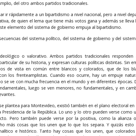
mplio, del otro ambos partidos tradicionales.
tar ir rápidamente a un bipartidismo a nivel nacional, pero a nivel de
lativa, de quien el lema que tiene más votos gana y además se lleva
Este elemento del sistema de gobierno empuja al bipartidismo.
cuencias del sistema político, del sistema de gobierno y del sistem
eológico o valorativo. Ambos partidos tradicionales responden 
particular de su historia, y expresan culturas políticas distintas. Sin 
s de vista en común entre blancos y colorados, que de los bl
con los frenteamplistas. Cuando eso ocurre, hay un empuje natura
Eso se ve con mucha frecuencia en el mundo y en diferentes épocas. 
fundamentales, luego se ven menores, no fundamentales, y en camb
evantes.
e plantea para Montevideo, existió también en el plano electoral en 
la Presidencia de la República. Lo uno y lo otro pueden verse como 
ecto. Pero también puede verse por la positiva, como la alianza 
ho más cosas que los unen que lo que los separa. Y quizás esto
nalítico e histórico. Tanto hay cosas que los unen, que colorados