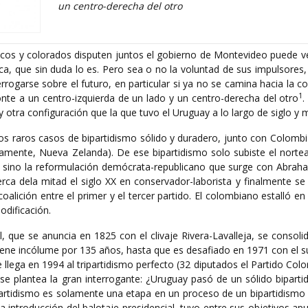
un centro-derecha del otro
ncos y colorados disputen juntos el gobierno de Montevideo puede 
ica, que sin duda lo es. Pero sea o no la voluntad de sus impulsore
rrogarse sobre el futuro, en particular si ya no se camina hacia la c
1
nte a un centro-izquierda de un lado y un centro-derecha del otro
.
 otra configuración que la que tuvo el Uruguay a lo largo de siglo y 
s raros casos de bipartidismo sólido y duradero, junto con Colombi
mente, Nueva Zelanda). De ese bipartidismo solo subiste el norte
g sino la reformulación demócrata-republicano que surge con Abraha
rca dela mitad el siglo XX en conservador-laborista y finalmente se d
oalición entre el primer y el tercer partido. El colombiano estalló e
odificación.
l, que se anuncia en 1825 con el clivaje Rivera-Lavalleja, se consol
iene incólume por 135 años, hasta que es desafiado en 1971 con el s
llega en 1994 al tripartidismo perfecto (32 diputados el Partido Colo
 se plantea la gran interrogante: ¿Uruguay pasó de un sólido bipart
tripartidismo es solamente una etapa en un proceso de un bipartidismo
a introducción del balotaje presidencial, tuvo entre sus objetivos ap