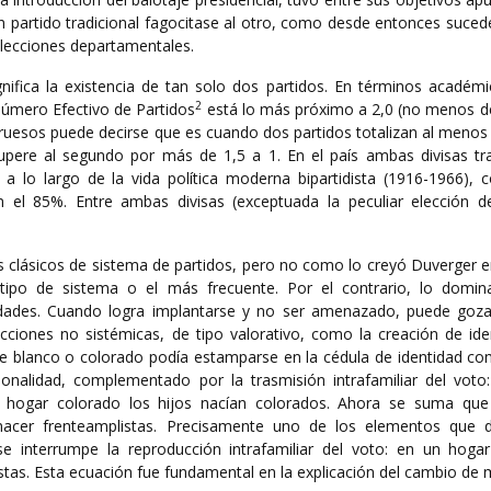
un partido tradicional fagocitase al otro, como desde entonces suce
elecciones departamentales.
gnifica la existencia de tan solo dos partidos. En términos académ
2
Número Efectivo de Partidos
está lo más próximo a 2,0 (no menos de
ruesos puede decirse que es cuando dos partidos totalizan al menos 
supere al segundo por más de 1,5 a 1. En el país ambas divisas tra
 lo largo de la vida política moderna bipartidista (1916-1966), c
el 85%. Entre ambas divisas (exceptuada la peculiar elección d
s clásicos de sistema de partidos, pero no como lo creyó Duverger e
otipo de sistema o el más frecuente. Por el contrario, lo domin
lidades. Cuando logra implantarse y no ser amenazado, puede goza
ucciones no sistémicas, de tipo valorativo, como la creación de ide
 de blanco o colorado podía estamparse en la cédula de identidad c
sonalidad, complementado por la trasmisión intrafamiliar del voto
en hogar colorado los hijos nacían colorados. Ahora se suma qu
 nacer frenteamplistas. Precisamente uno de los elementos que de
se interrumpe la reproducción intrafamiliar del voto: en un hoga
stas. Esta ecuación fue fundamental en la explicación del cambio de 