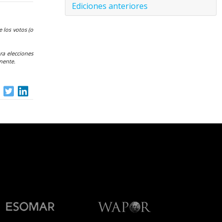
Ediciones anteriores
 los votos (o
ra elecciones
nente.