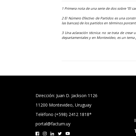
1 Primera nota de una serie de dos sobre “El c
2 El Número Efectivo de Partidos es una constr
las bancas) de los partidos en términos porcent
3 Una aclaración técnica: no se trata de crear 
departamentales y en Montevideo, es un tema po
Dirección: Juan D. Jackson 1126
11200 Montevideo, Uruguay
Teléfono (+598) 2412 1818*
portal@factum.uy