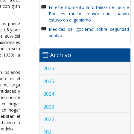
de con gran
En este momento la fortaleza de Lacalle
Pou es mucho mayor que cuando
estuvo en el gobierno
icos puede
Medidas del gobierno sobre seguridad
 1,5 y por
pública
el 80% del
dicionales
on la sola
Archivo
e 1938) la
2026
n los años
ante es el
2025
r de larga
ntidades y
2024
omo uno de
: en hogar
2023
e en hogar
bilitan el
2022
r blanco o
modelo.
2021