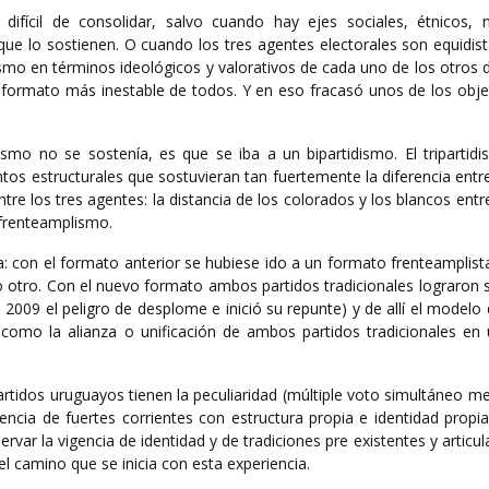
difícil de consolidar, salvo cuando hay ejes sociales, étnicos, n
s que lo sostienen. O cuando los tres agentes electorales son equidis
smo en términos ideológicos y valorativos de cada uno de los otros 
l formato más inestable de todos. Y en eso fracasó unos de los obje
idismo no se sostenía, es que se iba a un bipartidismo. El triparti
s estructurales que sostuvieran tan fuertemente la diferencia entre
tre los tres agentes: la distancia de los colorados y los blancos entre
 frenteamplismo.
: con el formato anterior se hubiese ido a un formato frenteamplist
lo otro. Con el nuevo formato ambos partidos tradicionales lograron
n 2009 el peligro de desplome e inició su repunte) y de allí el model
 como la alianza o unificación de ambos partidos tradicionales en
partidos uruguayos tienen la peculiaridad (múltiple voto simultáneo m
tencia de fuertes corrientes con estructura propia e identidad propia
ar la vigencia de identidad y de tradiciones pre existentes y articul
 el camino que se inicia con esta experiencia.