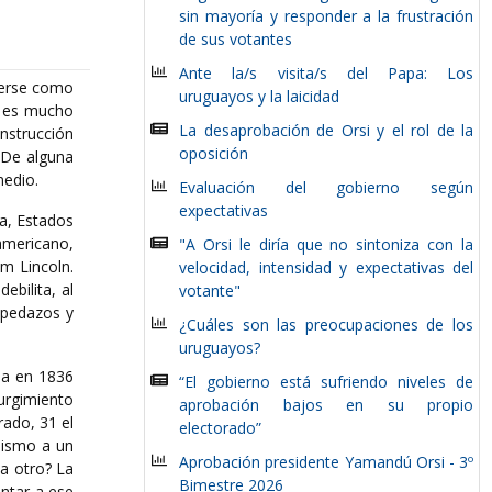
sin mayoría y responder a la frustración
de sus votantes
Ante la/s visita/s del Papa: Los
verse como
uruguayos y la laicidad
s, es mucho
La desaprobación de Orsi y el rol de la
onstrucción
oposición
 De alguna
medio.
Evaluación del gobierno según
expectativas
a, Estados
americano,
"A Orsi le diría que no sintoniza con la
m Lincoln.
velocidad, intensidad y expectativas del
ebilita, al
votante"
n pedazos y
¿Cuáles son las preocupaciones de los
uruguayos?
ida en 1836
“El gobierno está sufriendo niveles de
urgimiento
aprobación bajos en su propio
rado, 31 el
electorado”
idismo a un
Aprobación presidente Yamandú Orsi - 3º
 a otro? La
Bimestre 2026
untar a ese