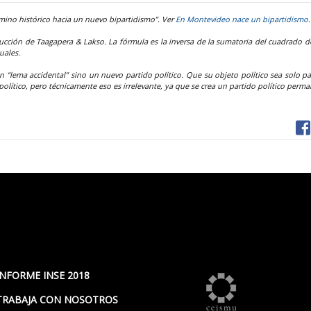
amino histórico hacia un nuevo bipartidismo”. Ver
En Montevideo nace un bipartidismo
.
ucción de Taagapera & Lakso. La fórmula es la inversa de la sumatoria del cuadrado de
uales.
un “lema accidental” sino un nuevo partido político. Que su objeto político sea solo pa
lítico, pero técnicamente eso es irrelevante, ya que se crea un partido político perma
INFORME INSE 2018
TRABAJA CON NOSOTROS