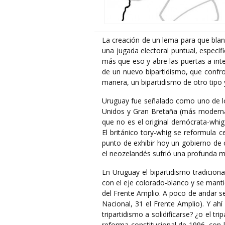
La creación de un lema para que bla
una jugada electoral puntual, específ
más que eso y abre las puertas a inte
de un nuevo bipartidismo, que confro
manera, un bipartidismo de otro tipo y
Uruguay fue señalado como uno de lo
Unidos y Gran Bretaña (más moderna
que no es el original demócrata-whi
El británico tory-whig se reformula ce
punto de exhibir hoy un gobierno de c
el neozelandés sufrió una profunda m
En Uruguay el bipartidismo tradiciona
con el eje colorado-blanco y se mant
del Frente Amplio. A poco de andar se 
Nacional, 31 el Frente Amplio). Y ahí
tripartidismo a solidificarse? ¿o el 
reforma constitucional de 1996, con l