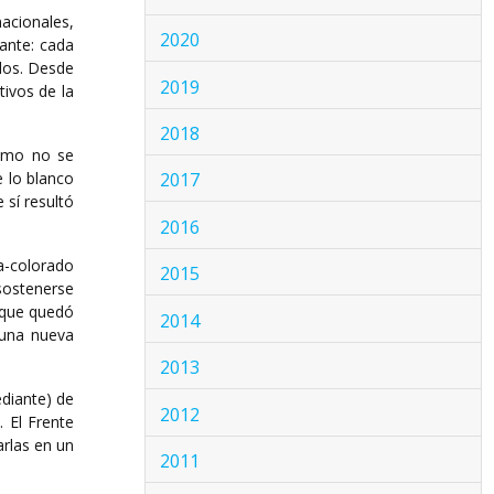
acionales,
2020
tante: cada
dos. Desde
2019
tivos de la
2018
dismo no se
 lo blanco
2017
 sí resultó
2016
a-colorado
2015
 sostenerse
o que quedó
2014
 una nueva
2013
ediante) de
2012
. El Frente
arlas en un
2011