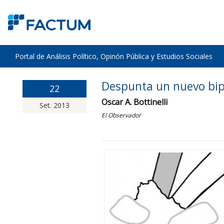
Portal de Análisis Político, Opinón Pública y Estudios Sociales
Despunta un nuevo bi
22
Oscar A. Bottinelli
Set. 2013
El Observador