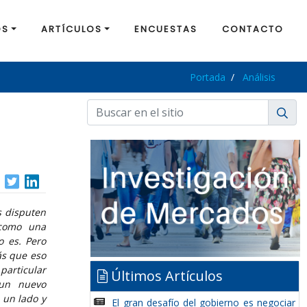
OS
ARTÍCULOS
ENCUESTAS
CONTACTO
Portada
Análisis
s disputen
 como una
o es. Pero
ás que eso
particular
Últimos Artículos
 un nuevo
 un lado y
El gran desafío del gobierno es negociar