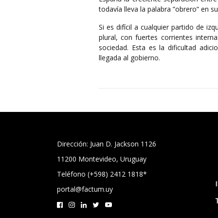
todavía lleva la palabra ”obrero” en 
Si es difícil a cualquier partido de i
plural, con fuertes corrientes inter
sociedad. Esta es la dificultad adi
llegada al gobierno.
Dirección: Juan D. Jackson 1126
11200 Montevideo, Uruguay
Teléfono (+598) 2412 1818*
portal@factum.uy