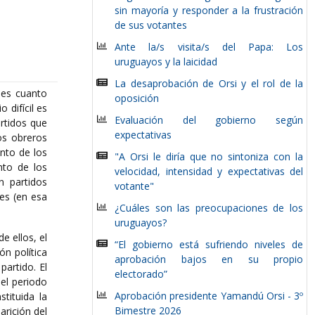
sin mayoría y responder a la frustración
de sus votantes
Ante la/s visita/s del Papa: Los
uruguayos y la laicidad
La desaprobación de Orsi y el rol de la
les cuanto
oposición
 difícil es
Evaluación del gobierno según
artidos que
expectativas
os obreros
unto de los
"A Orsi le diría que no sintoniza con la
nto de los
velocidad, intensidad y expectativas del
n partidos
votante"
res (en esa
¿Cuáles son las preocupaciones de los
uruguayos?
e ellos, el
“El gobierno está sufriendo niveles de
ón política
aprobación bajos en su propio
partido. El
electorado”
el periodo
Aprobación presidente Yamandú Orsi - 3º
tituida la
Bimestre 2026
arición del