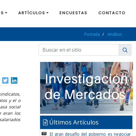
OS
ARTÍCULOS
ENCUESTAS
CONTACTO
Portada
Análisis
sindicatos,
tos y el o
asa social
e eran los
alariados
Últimos Artículos
El gran desafío del gobierno es negociar