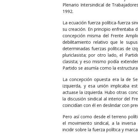
Plenario Intersindical de Trabajadore
1992.
La ecuación fuerza política-fuerza s
su creación. En principio enfrentaba d
concepción misma del Frente Amplio
debilitamiento relativo que le supu
determinadas fuerzas políticas de izq
pluriclasista; por otro lado, el Par
clasista; y eso mismo podía extender
Partido se asumía como la estructura 
La concepción opuesta era la de Ser
izquierda, y esa unión implicaba e
actuase la izquierda. Hubo otras conc
la discusión sindical al interior del
coincidían con él en deslindar con prec
Pero así como desde el terreno polític
el movimiento sindical, a la invers
incidir sobre la fuerza política y mar