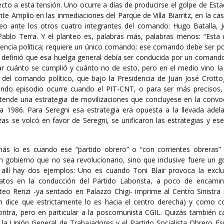
ecto a esta tensión. Uno ocurre a días de producirse el golpe de Est
te Amplio en las inmediaciones del Parque de Villa Biarritz, en la ca
teo ante los otros cuatro integrantes del comando: Hugo Batalla, 
ablo Terra. Y el planteo es, palabras más, palabras menos: “Esta r
stencia política; requiere un único comando; ese comando debe ser pol
 definió que esa huelga general debía ser conducida por un comando 
ar cuánto se cumplió y cuánto no de esto, pero en el medio vino la 
 del comando político, que bajo la Presidencia de Juan José Crottog
gundo episodio ocurre cuando el PIT-CNT, o para ser más precisos, 
tende una estrategia de movilizaciones que concluyese en la convoc
a 1986. Para Seregni esa estrategia era opuesta a la llevada adela
rzas se volcó en favor de Seregni, se unificaron las estrategias y e
 más lo es cuando ese “partido obrero” o “con corrientes obreras” 
 gobierno que no sea revolucionario, sino que inclusive fuere un g
 allí hay dos ejemplos: Uno es cuando Toni Blair provoca la exclu
icatos en la conducción del Partido Laborista, a poco de encami
eo Renzi -ya sentado en Palazzo Chigi- imprime al Centro Sinistra i
en dice que estrictamente lo es hacia el centro derecha) y como co
contra, pero en particular a la poscomunista CGIL. Quizás también c
 la Unión General de Trabajadores y el Partido Socialista Obrero Es