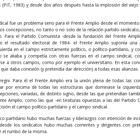
s (PIT, 1983) y desde dos años después hasta la implosión del viejo
indical fue un problema serio para el Frente Amplio desde el moment
os concepciones, no tanto o no solo de la relación partido-sindicato,
. Para el Partido Comunista -desde la fundación del Frente Ampli
so el resultado electoral de 1984- el Frente Amplio suponía una 
uierda en el campo estrictamente político, o político-partidario, y 
tido se aliaba y competía con otras fuerzas en el campo sindical, c
se a otros campos, como por ejemplo el universitario. En esta conc
que daba conexión (y pretendía dar dirección) a todas esas alianzas.
egni. Para él el Frente Amplio era la unión plena de todas las cor
star por encima de todas las estructuras que dominase la izquier
epciones, variadas, de distinto signo, desde las que pretendían tamb
 Frente Amplio, como las que -en tesituras opuestas a las del Partido
isión el campo político-partidario y el campo sindical.
o-partidario hubo muchas fuerzas y liderazgos con intención de incidi
a desde los sindicatos hubo muchas corrientes y dirigentes con pre
car el rumbo de la misma.