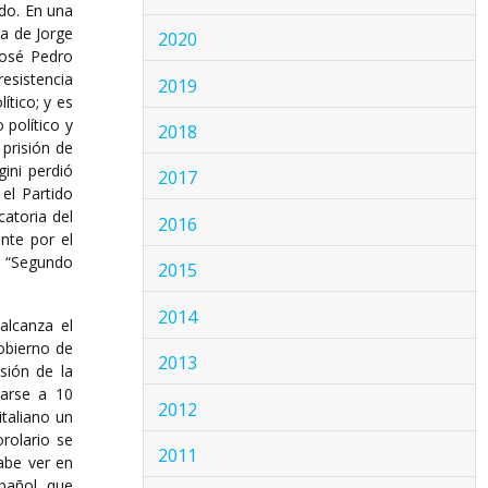
ado. En una
sa de Jorge
2020
José Pedro
esistencia
2019
ítico; y es
político y
2018
prisión de
ini perdió
2017
el Partido
atoria del
2016
nte por el
se “Segundo
2015
2014
alcanza el
obierno de
2013
sión de la
narse a 10
2012
taliano un
rolario se
2011
abe ver en
pañol, que