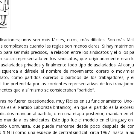
caciones; unos son más fáciles, otros, más difíciles. Son más fáci
ás complicados cuando las reglas son menos claras. Si hay matrimonio
 o para ser más precisos, la relación entre los sindicatos y el o los p
social representada en los sindicatos, que originariamente eran l
 asalariados privados y finalmente todo tipo de asalariados. Al conj
a izquierda a dársele el nombre de movimiento obrero o movimie
elato, como partidos obreros o partidos de los trabajadores; y e
al fue pretendida por las corrientes representativas de los trabajado
rientes que a sí mismo se consideraban “partido”.
tras no fueren cuestionados, muy fáciles en su funcionamiento. Uno d
ma es el Partido Laborista británico), en que el partido es la expresi
indicatos mandan al partido; o en una etapa posterior, mandan en el 
 manda a los sindicatos. Este tipo fue el modelo en el Uruguay en 
rtido Comunista, que puede marcarse desde poco después de cons
(CNT) como una especie de central sindical -circa 1967- hasta la ap