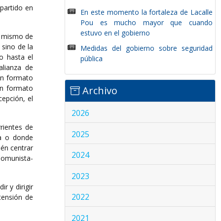
 partido en
En este momento la fortaleza de Lacalle
Pou es mucho mayor que cuando
estuvo en el gobierno
o mismo de
 sino de la
Medidas del gobierno sobre seguridad
o hasta el
pública
alianza de
con formato
on formato
Archivo
epción, el
2026
rientes de
2025
da o donde
ién centrar
2024
 Comunista-
2023
r y dirigir
2022
tensión de
2021