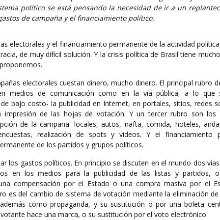
istema político se está pensando la necesidad de ir a un replante
 gastos de campaña y el financiamiento político.
s electorales y el financiamiento permanente de la actividad polític
cia, de muy difícil solución. Y la crisis política de Brasil tiene much
y proponemos.
pañas electorales cuestan dinero, mucho dinero. El principal rubro 
en medios de comunicación como en la vía pública, a lo que 
 bajo costo- la publicidad en Internet, en portales, sitios, redes s
 impresión de las hojas de votación. Y un tercer rubro son los
cepción de la campaña: locales, autos, nafta, comida, hoteles, and
 encuestas, realización de spots y videos. Y el financiamiento p
rmanente de los partidos y grupos políticos.
los gastos políticos. En principio se discuten en el mundo dos vías
tos en los medios para la publicidad de las listas y partidos, 
 una compensación por el Estado o una compra masiva por el Es
ro es del cambio de sistema de votación mediante la eliminación de 
 además como propaganda, y su sustitución o por una boleta centr
 votante hace una marca, o su sustitución por el voto electrónico.