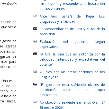
sin mayoría y responder a la frustración
o de fondo
de sus votantes
Ante la/s visita/s del Papa: Los
uruguayos y la laicidad
a es uno de
o que ver o
La desaprobación de Orsi y el rol de la
oposición
de gasto de
Evaluación del gobierno según
se agrega
expectativas
ociales. Un
"A Orsi le diría que no sintoniza con la
 gastos de
velocidad, intensidad y expectativas del
amios para
votante"
olítico se
¿Cuáles son las preocupaciones de los
uruguayos?
: Una es el
“El gobierno está sufriendo niveles de
o si no es
aprobación bajos en su propio
tado, que
electorado”
la hoja de
al, única,
Aprobación presidente Yamandú Orsi - 3º
Bimestre 2026