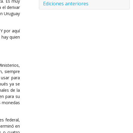
nza. Es muy
Ediciones anteriores
 el derivar
 en Uruguay
Y por aquí
y hay quien
nisterios,
n, siempre
 usar para
pués ya se
nales de la
en para su
las monedas
es federal,
 terminó en
es o cuatro