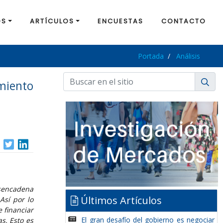
OS
ARTÍCULOS
ENCUESTAS
CONTACTO
Portada
Análisis
miento
esencadena
Últimos Artículos
Así por lo
 financiar
El gran desafío del gobierno es negociar
s. Esto es