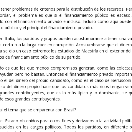
tener problemas de criterios para la distribución de los recursos. Pe
rdar, el problema es que si el financiamiento público es escas
o con el financiamiento privado e incluso. Incluso como aquí puede
 público y el principal el financiamiento privado.
n Italia, los partidos y grupos pueden acostumbrarse a tener una va
 la corta o a la larga caer en corrupción. Acostumbrarse que el dinero
ia se dio un caso extremo: los estudios de Maestría en el exterior del
tos de financiamiento público de su partido.
vado es que los que menos compromisos generan, como las colecta
. Ayudan pero no bastan. Entonces el financiamiento privado importa
o el del dinero del propio candidato, como es el caso de Berlusconi 
so del dinero propio hace que los candidatos más ricos tengan ven
 grandes contribuyentes, que es lo más típico y lo dominante, se q
de esos grandes contribuyentes.
al el tema que se emparenta con Brasil?
el Estado obtenidos para otros fines y derivados a la actividad políti
ueldos en los cargos políticos. Todos los partidos, en diferente p