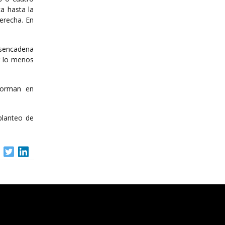
a hasta la
erecha. En
esencadena
r lo menos
sforman en
planteo de