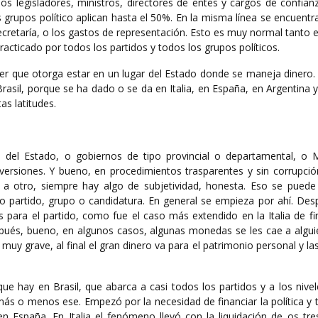
los legisladores, ministros, directores de entes y cargos de confia
grupos político aplican hasta el 50%. En la misma línea se encuentra
secretaría, o los gastos de representación. Esto es muy normal tanto
cticado por todos los partidos y todos los grupos políticos.
er que otorga estar en un lugar del Estado donde se maneja dinero. 
Brasil, porque se ha dado o se da en Italia, en España, en Argentina 
as latitudes.
el Estado, o gobiernos de tipo provincial o departamental, o Mi
versiones. Y bueno, en procedimientos trasparentes y sin corrupció
 a otro, siempre hay algo de subjetividad, honesta. Eso se puede
io partido, grupo o candidatura. En general se empieza por ahí. Des
 para el partido, como fue el caso más extendido en la Italia de fi
spués, bueno, en algunos casos, algunas monedas se les cae a algui
muy grave, al final el gran dinero va para el patrimonio personal y 
ue hay en Brasil, que abarca a casi todos los partidos y a los nivel
más o menos ese. Empezó por la necesidad de financiar la política y
 en España. En Italia el fenómeno llevó con la liquidación de os tr