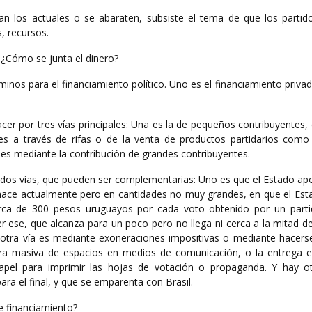
n los actuales o se abaraten, subsiste el tema de que los partidos
, recursos.
¿Cómo se junta el dinero?
inos para el financiamiento político. Uno es el financiamiento privad
cer por tres vías principales: Una es la de pequeños contribuyentes
es a través de rifas o de la venta de productos partidarios como
 es mediante la contribución de grandes contribuyentes.
r dos vías, que pueden ser complementarias: Uno es que el Estado ap
hace actualmente pero en cantidades no muy grandes, en que el Est
erca de 300 pesos uruguayos por cada voto obtenido por un partid
r ese, que alcanza para un poco pero no llega ni cerca a la mitad d
otra vía es mediante exoneraciones impositivas o mediante hacers
a masiva de espacios en medios de comunicación, o la entrega e
pel para imprimir las hojas de votación o propaganda. Y hay o
ra el final, y que se emparenta con Brasil.
e financiamiento?