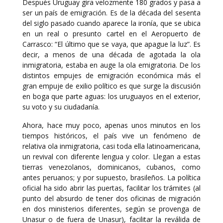
Después Uruguay gira velozmente 180 grados y pasa a
ser un país de emigración. Es de la década del sesenta
del siglo pasado cuando aparece la ironía, que se ubica
en un real o presunto cartel en el Aeropuerto de
Carrasco: “El último que se vaya, que apague la luz”. Es
decir, a menos de una década de agotada la ola
inmigratoria, estaba en auge la ola emigratoria. De los
distintos empujes de emigración económica más el
gran empuje de exilio político es que surge la discusión
en boga que parte aguas: los uruguayos en el exterior,
su voto y su ciudadanía.
Ahora, hace muy poco, apenas unos minutos en los
tiempos históricos, el país vive un fenómeno de
relativa ola inmigratoria, casi toda ella latinoamericana,
un revival con diferente lengua y color. Llegan a estas
tierras venezolanos, dominicanos, cubanos, como
antes peruanos; y por supuesto, brasileños. La política
oficial ha sido abrir las puertas, facilitar los trámites (al
punto del absurdo de tener dos oficinas de migración
en dos ministerios diferentes, según se provenga de
Unasur o de fuera de Unasur), facilitar la reválida de