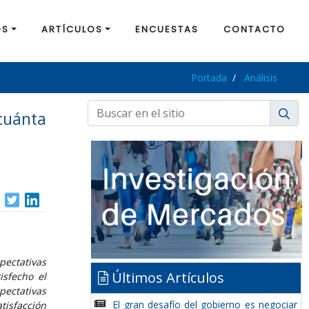
OS
ARTÍCULOS
ENCUESTAS
CONTACTO
Portada
Análisis
cuánta
pectativas
Últimos Artículos
isfecho el
pectativas
El gran desafío del gobierno es negociar
tisfacción