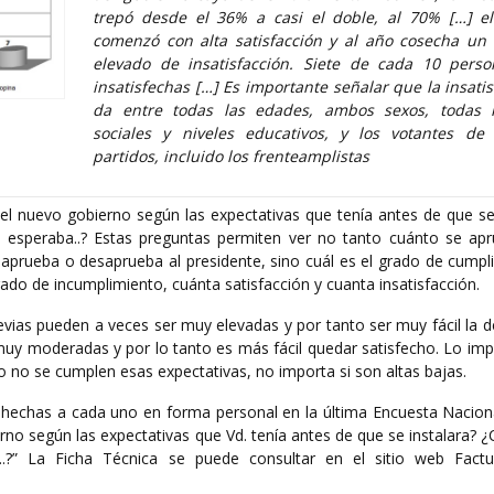
trepó desde el 36% a casi el doble, al 70% […] e
comenzó con alta satisfacción y al año cosecha un
elevado de insatisfacción. Siete de cada 10 pers
insatisfechas […] Es importante señalar que la insatis
da entre todas las edades, ambos sexos, todas l
sociales y niveles educativos, y los votantes de
partidos, incluido los frenteamplistas
l nuevo gobierno según las expectativas que tenía antes de que se 
 esperaba..? Estas preguntas permiten ver no tanto cuánto se ap
aprueba o desaprueba al presidente, sino cuál es el grado de cumpl
rado de incumplimiento, cuánta satisfacción y cuanta insatisfacción.
vias pueden a veces ser muy elevadas y por tanto ser muy fácil la d
 muy moderadas y por lo tanto es más fácil quedar satisfecho. Lo im
 no se cumplen esas expectativas, no importa si son altas bajas.
hechas a cada uno en forma personal en la última Encuesta Nacion
rno según las expectativas que Vd. tenía antes de que se instalara?
..?” La Ficha Técnica se puede consultar en el sitio web Factu