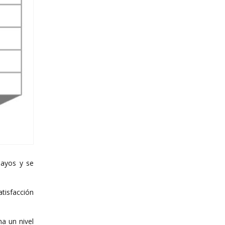
uayos y se
tisfacción
a un nivel