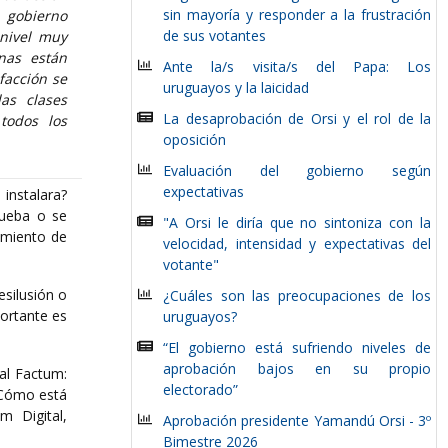
sin mayoría y responder a la frustración
l gobierno
de sus votantes
 nivel muy
onas están
Ante la/s visita/s del Papa: Los
facción se
uruguayos y la laicidad
as clases
La desaprobación de Orsi y el rol de la
 todos los
oposición
Evaluación del gobierno según
expectativas
instalara?
rueba o se
"A Orsi le diría que no sintoniza con la
imiento de
velocidad, intensidad y expectativas del
votante"
esilusión o
¿Cuáles son las preocupaciones de los
portante es
uruguayos?
“El gobierno está sufriendo niveles de
aprobación bajos en su propio
al Factum:
electorado”
 ¿Cómo está
m Digital,
Aprobación presidente Yamandú Orsi - 3º
Bimestre 2026