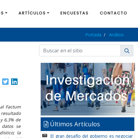
OS
ARTÍCULOS
ENCUESTAS
CONTACTO
Portada
Análisis
nal Factum
resultado
 y 6,3% de
Últimos Artículos
 datos se
ístico; la
El gran desafío del gobierno es negociar