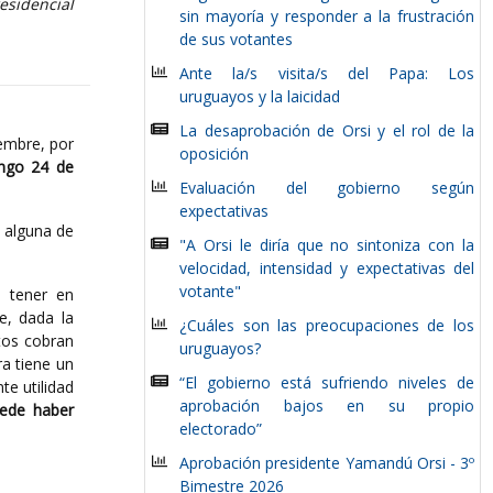
esidencial
sin mayoría y responder a la frustración
de sus votantes
Ante la/s visita/s del Papa: Los
uruguayos y la laicidad
La desaprobación de Orsi y el rol de la
embre, por
oposición
ingo 24 de
Evaluación del gobierno según
expectativas
a alguna de
"A Orsi le diría que no sintoniza con la
velocidad, intensidad y expectativas del
votante"
a tener en
e, dada la
¿Cuáles son las preocupaciones de los
tos cobran
uruguayos?
a tiene un
“El gobierno está sufriendo niveles de
te utilidad
aprobación bajos en su propio
uede haber
electorado”
Aprobación presidente Yamandú Orsi - 3º
Bimestre 2026