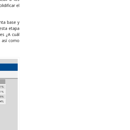
idificar el
nta base y
esta etapa
les ¿A cuál
s, así como