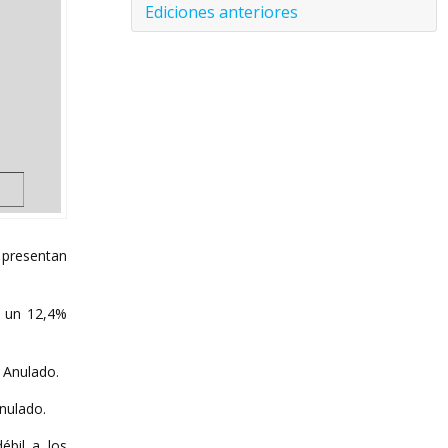
Ediciones anteriores
presentan
y un 12,4%
 Anulado.
Anulado.
ébil a los