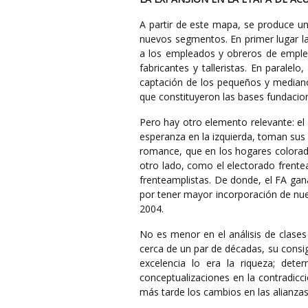
A partir de este mapa, se produce un
nuevos segmentos. En primer lugar la 
a los empleados y obreros de emple
fabricantes y talleristas. En paralelo,
captación de los pequeños y medianos
que constituyeron las bases fundacio
Pero hay otro elemento relevante: e
esperanza en la izquierda, toman sus v
romance, que en los hogares colorado
otro lado, como el electorado frente
frenteamplistas. De donde, el FA gan
por tener mayor incorporación de nu
2004.
No es menor en el análisis de clases 
cerca de un par de décadas, su consig
excelencia lo era la riqueza; dete
conceptualizaciones en la contradic
más tarde los cambios en las alianzas