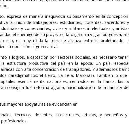
ción.
ido, expresa de manera inequívoca su basamento en la concepción 
tiva la unión de trabajadores, estudiantes, docentes, sacerdotes y
striales y comerciantes, civiles y militares, intelectuales y artista
idad el enemigo de su proyecto: “la oligarquía y gran burguesía, alia
o ello, es muy nítida la tesis de alianza entre el proletariado, 
én su oposición al gran capital.
to a logros, a captación por sectores sociales, es necesario tener
la estructura productiva del país en la época. Un país, especi
arracas con alta concentración de trabajadores. Y además los barri
los paradigmáticos: el Cerro, La Teja, Maroñas). También lo que 
apitales esencialmente nacionales, centrados en la banca, las ba
gran consigna fue: reforma agraria, nacionalización de la banca y d
 sus mayores apoyaturas se evidencian en:
ales, técnicos, docentes, intelectuales, artistas, y pequeños 
 profesionales.