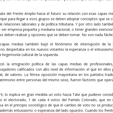
ate del Frente Amplio hacia el futuro: su relación con esas capas m
orque para llegar a esos grupos se deben adoptar conceptos que se c
relaciones laborales y de política tributaria. Y por otro lado tamb
ntre ser empresa pequeña y mediana nacional, o tener grandes exencio
se deben realizar y opciones que se deben tomar. No son nada fácile
capas medias también bajó el fenómeno de interrupción de la t
ya no despertaba en los nuevos votantes la esperanza o el entusiasm
 hegemonía cultural de la izquierda.
ó la emigración política de las capas medias de profesionales,
rabajadores calificados con alto nivel de información: el que en ello
al, de valores. La férrea oposición mayoritaria en los partidos tradi
al matrimonio entre personas del mismo sexo, fueron factores que op
9, lo explica en gran medida un voto hacia Talvi que pudiese consid
do el electorado, 1 de cada 4 votos del Partido Colorado, que en
sa en el principio sociológico de que el cambio de voto no se produ
e además entusiasmo o esperanza del lado opuesto. Cuando los frent