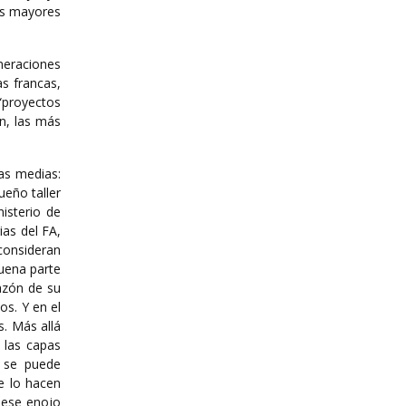
us mayores
neraciones
as francas,
 “proyectos
n, las más
as medias:
ueño taller
nisterio de
ias del FA,
 consideran
buena parte
azón de su
os. Y en el
s. Más allá
 las capas
 se puede
e lo hacen
 ese enojo