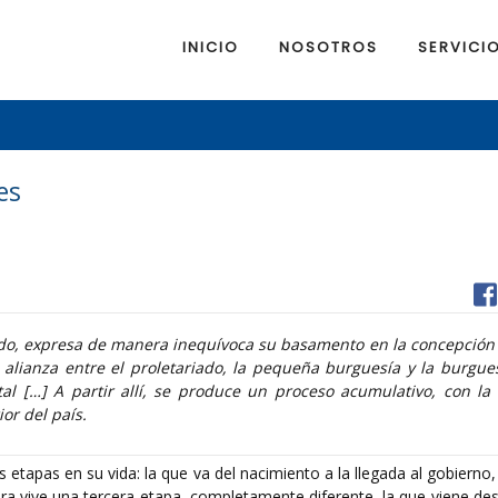
INICIO
NOSOTROS
SERVICI
es
ido, expresa de manera inequívoca su basamento en la concepción 
 alianza entre el proletariado, la pequeña burguesía y la burgue
al […] A partir allí, se produce un proceso acumulativo, con la 
ior del país.
 etapas en su vida: la que va del nacimiento a la llegada al gobierno, 
ra vive una tercera etapa, completamente diferente, la que viene de