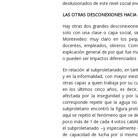
desilusionados de este nivel social e
LAS OTRAS DESCONEXIONES HACIA 
Hay otras dos grandes desconexiones: 
solo con una clase o capa social, 
Montevideo: muy claro en los pequ
docentes, empleados, obreros. Com
explicación general de por qué fue ma
o pueden ser impactos diferenciados de
En relación al subproletariado, en t
y en la informalidad, con mayor ines
otras capas a quien trabaja por su cu
en los últimos cinco años, es decir
afectada por la inseguridad y por l
corresponde repetir que la aguja no 
subproletario encontró la figura pr
aquí se repitió el fenómeno que se di
poco más de 1 de cada 4 votos cabild
el subproletariado –y especialmente e
de capacidad de lucha por sí mismo