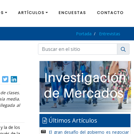
OS
ARTÍCULOS
ENCUESTAS
CONTACTO
Portada
Entrevistas
de clases.
sía media.
llegada al
Últimos Artículos
y la de los
El gran desafío del gobierno es negociar
spués de la