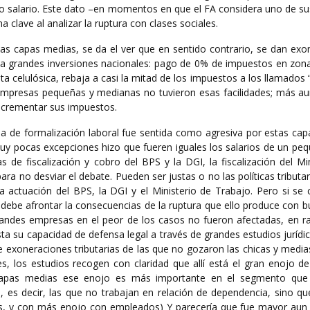
mo salario. Este dato –en momentos en que el FA considera uno de s
a clave al analizar la ruptura con clases sociales.
 capas medias, se da el ver que en sentido contrario, se dan exo
 o a grandes inversiones nacionales: pago de 0% de impuestos en zon
a celulósica, rebaja a casi la mitad de los impuestos a los llamados
 empresas pequeñas y medianas no tuvieron esas facilidades; más au
 incrementar sus impuestos.
ia de formalización laboral fue sentida como agresiva por estas cap
uy pocas excepciones hizo que fueren iguales los salarios de un peq
s de fiscalización y cobro del BPS y la DGI, la fiscalización del Mi
ara no desviar el debate. Pueden ser justas o no las políticas tributar
la actuación del BPS, la DGI y el Ministerio de Trabajo. Pero si se
 debe afrontar la consecuencias de la ruptura que ello produce con 
andes empresas en el peor de los casos no fueron afectadas, en r
 su capacidad de defensa legal a través de grandes estudios jurídic
 exoneraciones tributarias de las que no gozaron las chicas y media
, los estudios recogen con claridad que allí está el gran enojo de
capas medias ese enojo es más importante en el segmento que
s decir, las que no trabajan en relación de dependencia, sino qu
os, y con más enojo con empleados) Y parecería que fue mayor aun