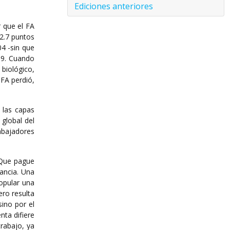
Ediciones anteriores
r que el FA
2.7 puntos
04 -sin que
19. Cuando
biológico,
 FA perdió,
 las capas
global del
abajadores
 “Que pague
ancia. Una
opular una
ero resulta
sino por el
nta difiere
trabajo, ya