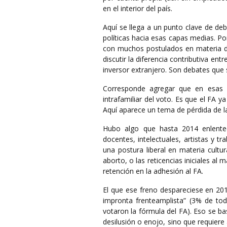
en el interior del país.
Aquí se llega a un punto clave de deb
políticas hacia esas capas medias. P
con muchos postulados en materia de 
discutir la diferencia contributiva e
inversor extranjero. Son debates que 
Corresponde agregar que en esas 
intrafamiliar del voto. Es que el FA 
Aquí aparece un tema de pérdida de la
Hubo algo que hasta 2014 enlenteci
docentes, intelectuales, artistas y t
una postura liberal en materia cultur
aborto, o las reticencias iniciales 
retención en la adhesión al FA.
El que ese freno despareciese en 201
impronta frenteamplista” (3% de to
votaron la fórmula del FA). Eso se ba
desilusión o enojo, sino que requier