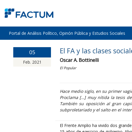
Portal de Análisis Político, Opinón Pública y Estudios Sociales
El FA y las clases social
05
Oscar A. Bottinelli
Feb. 2021
El Popular
Hace medio siglo, en su primer vag
Proclama […] muy nítida la tesis de
También su oposición al gran capit
subproletariado y el salto en el inter
El Frente Amplio ha vivido dos grandes
15 años de ejercicio de gobierno. Aho