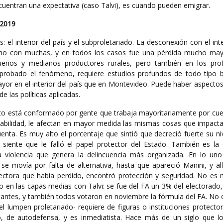
ncuentran una expectativa (caso Talvi), es cuando pueden emigrar.
2019
el interior del país y el subproletariado. La desconexión con el int
sino con muchas, y en todos los casos fue una pérdida mucho ma
eños y medianos productores rurales, pero también en los prof
probado el fenómeno, requiere estudios profundos de todo tipo 
yor en el interior del país que en Montevideo. Puede haber aspectos
 las políticas aplicadas.
anto está conformado por gente que trabaja mayoritariamente por cue
tabilidad, le afectan en mayor medida las mismas cosas que impacta
enta. Es muy alto el porcentaje que sintió que decreció fuerte su ni
, siente que le falló el papel protector del Estado. También es la
a violencia que genera la delincuencia más organizada. En lo uno
se movía por falta de alternativa, hasta que apareció Manini, y all
otectora que había perdido, encontró protección y seguridad. No es
o en las capas medias con Talvi: se fue del FA un 3% del electorado
antes, y también todos votaron en noviembre la fórmula del FA. No o
l lumpen proletariado- requiere de figuras o instituciones protecto
, de autodefensa, y es inmediatista. Hace más de un siglo que l