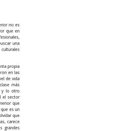
erior no es
yor que en
esionales,
buscar una
 culturales
nta propia
ron en las
vel de vida
 clase más
 y lo otro
í el sector
 menor que
, que es un
lvidar que
ras, carece
os grandes