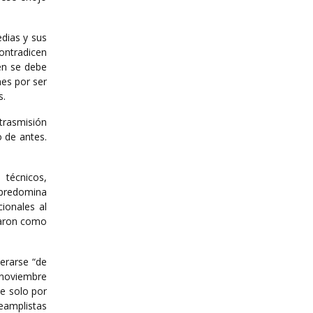
edias y sus
ontradicen
ién se debe
nes por ser
s.
rasmisión
o de antes.
 técnicos,
s predomina
cionales al
eraron como
erarse “de
 noviembre
ce solo por
eamplistas