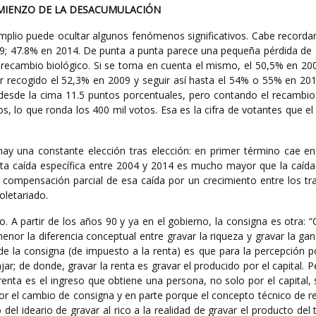
OMIENZO DE LA DESACUMULACIÓN
Amplio puede ocultar algunos fenómenos significativos. Cabe recorda
9; 47.8% en 2014. De punta a punta parece una pequeña pérdida de 
l recambio biológico. Si se toma en cuenta el mismo, el 50,5% en 20
r recogido el 52,3% en 2009 y seguir así hasta el 54% o 55% en 20
desde la cima 11.5 puntos porcentuales, pero contando el recambio 
s, lo que ronda los 400 mil votos. Esa es la cifra de votantes que el
.
ay una constante elección tras elección: en primer término cae en
sta caída específica entre 2004 y 2014 es mucho mayor que la caída 
compensación parcial de esa caída por un crecimiento entre los tr
letariado.
io. A partir de los años 90 y ya en el gobierno, la consigna es otra:
or la diferencia conceptual entre gravar la riqueza y gravar la gan
e la consigna (de impuesto a la renta) es que para la percepción p
jar; de donde, gravar la renta es gravar el producido por el capital. P
renta es el ingreso que obtiene una persona, no solo por el capital, 
por el cambio de consigna y en parte porque el concepto técnico de re
el ideario de gravar al rico a la realidad de gravar el producto del 