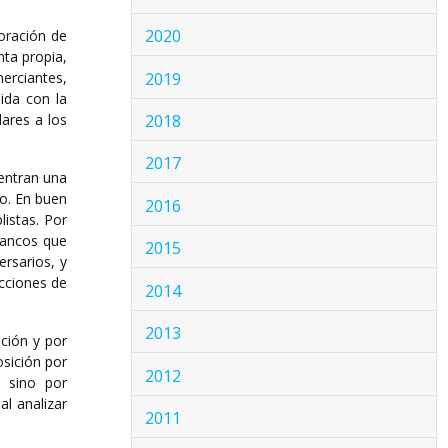
2020
poración de
nta propia,
2019
erciantes,
dida con la
2018
ares a los
2017
entran una
to. En buen
2016
istas. Por
lancos que
2015
rsarios, y
cciones de
2014
2013
ación y por
osición por
2012
, sino por
l analizar
2011