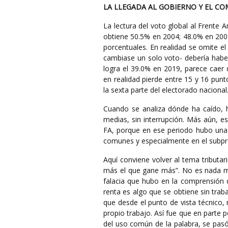
LA LLEGADA AL GOBIERNO Y EL C
La lectura del voto global al Frente 
obtiene 50.5% en 2004; 48.0% en 200
porcentuales. En realidad se omite e
cambiase un solo voto- debería habe
logra el 39.0% en 2019, parece caer 
en realidad pierde entre 15 y 16 punto
la sexta parte del electorado nacional
Cuando se analiza dónde ha caído, h
medias, sin interrupción. Más aún, e
FA, porque en ese periodo hubo una 
comunes y especialmente en el subpro
Aquí conviene volver al tema tributar
más el que gane más”. No es nada men
falacia que hubo en la comprensión d
renta es algo que se obtiene sin traba
que desde el punto de vista técnico, 
propio trabajo. Así fue que en parte 
del uso común de la palabra, se pasó d