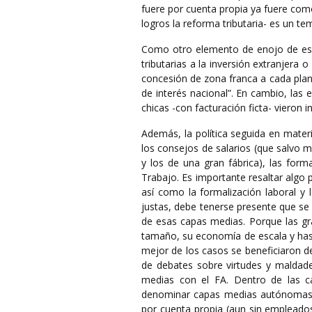
fuere por cuenta propia ya fuere co
logros la reforma tributaria- es un tem
Como otro elemento de enojo de esas
tributarias a la inversión extranjera
concesión de zona franca a cada plant
de interés nacional”. En cambio, las
chicas -con facturación ficta- vieron
Además, la política seguida en mater
los consejos de salarios (que salvo m
y los de una gran fábrica), las forma
Trabajo. Es importante resaltar algo p
así como la formalización laboral y 
justas, debe tenerse presente que se
de esas capas medias. Porque las gr
tamaño, su economía de escala y hasta
mejor de los casos se beneficiaron de
de debates sobre virtudes y maldades
medias con el FA. Dentro de las 
denominar capas medias autónomas, e
por cuenta propia (aun sin emplead