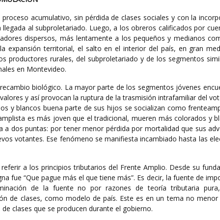
 proceso acumulativo, sin pérdida de clases sociales y con la incor
llegada al subproletariado. Luego, a los obreros calificados por cue
adores dispersos, más lentamente a los pequeños y medianos com
 la expansión territorial, el salto en el interior del país, en gran me
 productores rurales, del subproletariado y de los segmentos simil
nales en Montevideo.
l recambio biológico. La mayor parte de los segmentos jóvenes encu
alores y así provocan la ruptura de la trasmisión intrafamiliar del vo
s y blancos buena parte de sus hijos se socializan como frenteampl
amplista es más joven que el tradicional, mueren más colorados y b
a a dos puntas: por tener menor pérdida por mortalidad que sus adve
evos votantes. Ese fenómeno se manifiesta incambiado hasta las ele
referir a los principios tributarios del Frente Amplio. Desde su fund
na fue “Que pague más el que tiene más”. Es decir, la fuente de imp
rminación de la fuente no por razones de teoría tributaria pura
ción de clases, como modelo de país. Este es en un tema no menor a
 de clases que se producen durante el gobierno.