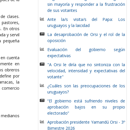
sin mayoría y responder a la frustración
de sus votantes
de clases.
Ante la/s visita/s del Papa: Los
 pastores,
uruguayos y la laicidad
s. En otros
La desaprobación de Orsi y el rol de la
da y servil
oposición
la pequeña
Evaluación del gobierno según
expectativas
 en cuenta
almente en
"A Orsi le diría que no sintoniza con la
os obreros
velocidad, intensidad y expectativas del
define por
votante"
rracas, la
¿Cuáles son las preocupaciones de los
el comercio
uruguayos?
“El gobierno está sufriendo niveles de
aprobación bajos en su propio
electorado”
y medianos
Aprobación presidente Yamandú Orsi - 3º
Bimestre 2026