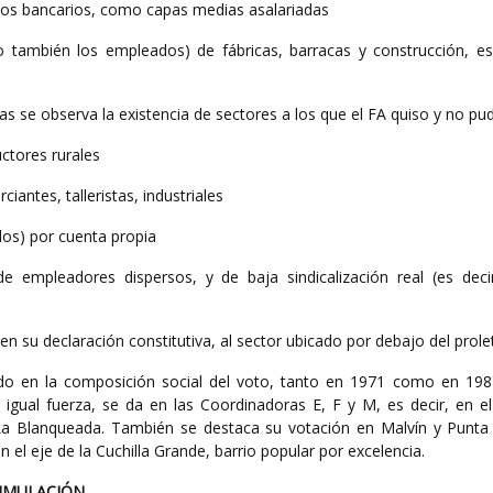
dos bancarios, como capas medias asalariadas
 también los empleados) de fábricas, barracas y construcción, es 
s se observa la existencia de sectores a los que el FA quiso y no pud
tores rurales
ntes, talleristas, industriales
ados) por cuenta propia
 empleadores dispersos, y de baja sindicalización real (es deci
 en su declaración constitutiva, al sector ubicado por debajo del prole
o en la composición social del voto, tanto en 1971 como en 198
igual fuerza, se da en las Coordinadoras E, F y M, es decir, en el
La Blanqueada. También se destaca su votación en Malvín y Punta
n el eje de la Cuchilla Grande, barrio popular por excelencia.
CUMULACIÓN