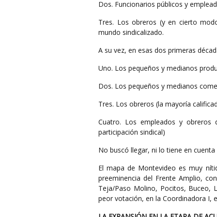
Dos. Funcionarios públicos y emplea
Tres. Los obreros (y en cierto modo
mundo sindicalizado.
A su vez, en esas dos primeras década
Uno. Los pequeños y medianos produc
Dos. Los pequeños y medianos comercia
Tres. Los obreros (la mayoría calific
Cuatro. Los empleados y obreros de
participación sindical)
No buscó llegar, ni lo tiene en cuenta
El mapa de Montevideo es muy nítid
preeminencia del Frente Amplio, con 
Teja/Paso Molino, Pocitos, Buceo, 
peor votación, en la Coordinadora I, e
LA EXPANSIÓN EN LA ETAPA DE A