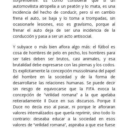
sorprendente. Es como considerar que si un
automovilista atropella a un peatón y lo mata, es una
incidencia del hecho de conducir, pero si en cambio
frena el auto, se baja y lo toma a trompadas, sin
ocasionarle lesiones, eso es gravísimo, porque al
frenar el auto deja de ser una incidencia de la
conducción y pasa a ser un acto antisocial.
Y subyace o más bien aflora algo más: el fútbol es
cosa de hombres de pelo en pecho, los hombres para
ser tales deben ser brutos, casi animales, y esa
brutalidad debe expresarse con las piernas y los codos.
Es explícitamente la concepción mussoliniana del papel
del hombre en la sociedad y de la forma de
desarrollarse las relaciones humanas. Se puede decir
sin riesgo de equivocarse que la FIFA evoca la
concepción de “virilidad romana” a la que apelaba
reiteradamente Il Duce en sus discursos. Porque Il
Duce no decía eso al pasar, ni porque le afloraran
valores internalizados que quería reprimir, sino todo lo
contrario: deseaba educar a la sociedad en esos
valores de “virilidad romana”, aspiraba a que ese fuese