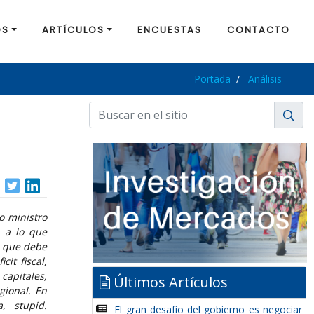
OS
ARTÍCULOS
ENCUESTAS
CONTACTO
Portada
Análisis
o ministro
 a lo que
e que debe
it fiscal,
 capitales,
Últimos Artículos
gional. En
, stupid.
El gran desafío del gobierno es negociar