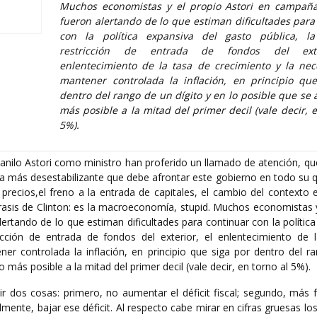
Muchos economistas y el propio Astori en campaña
fueron alertando de lo que estiman dificultades para
con la política expansiva del gasto pública, la
restricción de entrada de fondos del exte
enlentecimiento de la tasa de crecimiento y la ne
mantener controlada la inflación, en principio qu
dentro del rango de un dígito y en lo posible que se 
más posible a la mitad del primer decil (vale decir, e
5%).
nilo Astori como ministro han proferido un llamado de atención, qu
 más desestabilizante que debe afrontar este gobierno en todo su q
los precios,el freno a la entrada de capitales, el cambio del context
frasis de Clinton: es la macroeconomía, stupid. Muchos economistas 
ertando de lo que estiman dificultades para continuar con la polític
ricción de entrada de fondos del exterior, el enlentecimiento de 
er controlada la inflación, en principio que siga por dentro del r
o más posible a la mitad del primer decil (vale decir, en torno al 5%).
cir dos cosas: primero, no aumentar el déficit fiscal; segundo, más 
almente, bajar ese déficit. Al respecto cabe mirar en cifras gruesas l