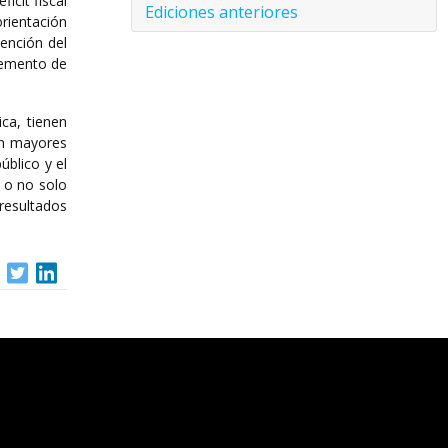
icit fiscal
Ediciones anteriores
orientación
tención del
cremento de
ca, tienen
on mayores
úblico y el
o o no solo
resultados