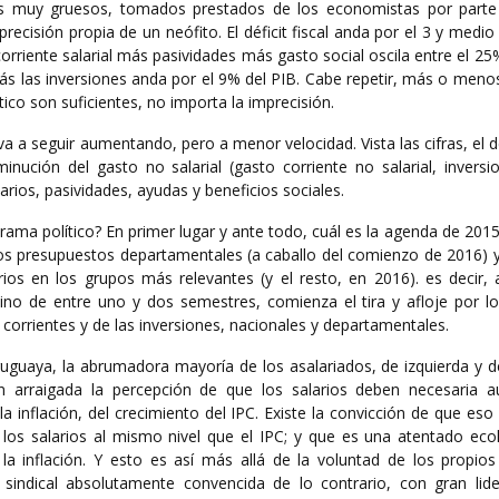
s muy gruesos, tomados prestados de los economistas por part
recisión propia de un neófito. El déficit fiscal anda por el 3 y medio
orriente salarial más pasividades más gasto social oscila entre el 25
más las inversiones anda por el 9% del PIB. Cabe repetir, más o men
tico son suficientes, no importa la imprecisión.
 va a seguir aumentando, pero a menor velocidad. Vista las cifras, el déf
nución del gasto no salarial (gasto corriente no salarial, inversi
larios, pasividades, ayudas y beneficios sociales.
rama político? En primer lugar y ante todo, cuál es la agenda de 2015
los presupuestos departamentales (a caballo del comienzo de 2016) y
os en los grupos más relevantes (y el resto, en 2016). es decir, a
no de entre uno y dos semestres, comienza el tira y afloje por los
 corrientes y de las inversiones, nacionales y departamentales.
ruguaya, la abrumadora mayoría de los asalariados, de izquierda y d
nen arraigada la percepción de que los salarios deben necesaria 
inflación, del crecimiento del IPC. Existe la convicción de que eso
ir los salarios al mismo nivel que el IPC; y que es una atentado ec
a inflación. Y esto es así más allá de la voluntad de los propios 
a sindical absolutamente convencida de lo contrario, con gran lide