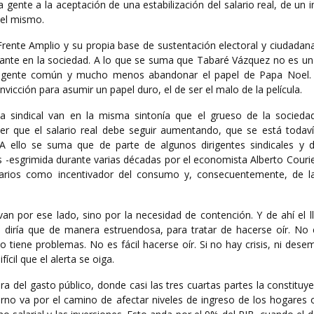
a gente a la aceptación de una estabilización del salario real, de un
del mismo.
Frente Amplio y su propia base de sustentación electoral y ciudadan
ante en la sociedad. A lo que se suma que Tabaré Vázquez no es u
la gente común y mucho menos abandonar el papel de Papa Noel. 
icción para asumir un papel duro, el de ser el malo de la película.
ia sindical van en la misma sintonía que el grueso de la socieda
der que el salario real debe seguir aumentando, que se está todaví
. A ello se suma que de parte de algunos dirigentes sindicales y 
sis -esgrimida durante varias décadas por el economista Alberto Courie
arios como incentivador del consumo y, consecuentemente, de la
an por ese lado, sino por la necesidad de contención. Y de ahí el 
 diría que de manera estruendosa, para tratar de hacerse oír. No e
o tiene problemas. No es fácil hacerse oír. Si no hay crisis, ni dese
ícil que el alerta se oiga.
ura del gasto público, donde casi las tres cuartas partes la constituye
erno va por el camino de afectar niveles de ingreso de los hogares 