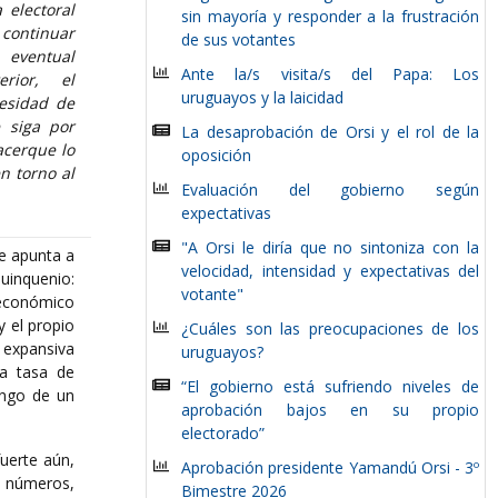
 electoral
sin mayoría y responder a la frustración
 continuar
de sus votantes
 eventual
Ante la/s visita/s del Papa: Los
rior, el
uruguayos y la laicidad
cesidad de
e siga por
La desaprobación de Orsi y el rol de la
acerque lo
oposición
n torno al
Evaluación del gobierno según
expectativas
"A Orsi le diría que no sintoniza con la
e apunta a
velocidad, intensidad y expectativas del
uinquenio:
votante"
o económico
y el propio
¿Cuáles son las preocupaciones de los
a expansiva
uruguayos?
la tasa de
“El gobierno está sufriendo niveles de
ango de un
aprobación bajos en su propio
electorado”
fuerte aún,
Aprobación presidente Yamandú Orsi - 3º
os números,
Bimestre 2026