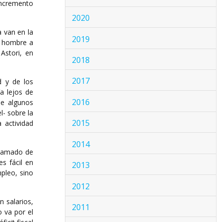
 incremento
2020
a van en la
2019
n hombre a
Astori, en
2018
2017
d y de los
a lejos de
2016
de algunos
l- sobre la
2015
 actividad
2014
llamado de
s fácil en
2013
mpleo, sino
2012
n salarios,
2011
o va por el