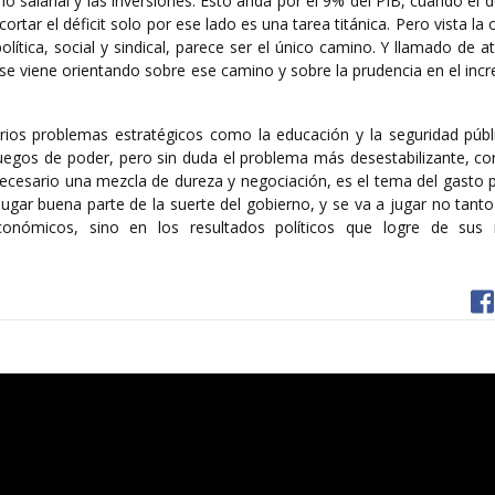
 salarial y las inversiones. Esto anda por el 9% del PIB, cuando el déf
ortar el déficit solo por ese lado es una tarea titánica. Pero vista la 
política, social y sindical, parece ser el único camino. Y llamado de a
 se viene orientando sobre ese camino y sobre la prudencia en el in
arios problemas estratégicos como la educación y la seguridad públi
uegos de poder, pero sin duda el problema más desestabilizante, c
necesario una mezcla de dureza y negociación, es el tema del gasto p
 jugar buena parte de la suerte del gobierno, y se va a jugar no tant
conómicos, sino en los resultados políticos que logre de sus 