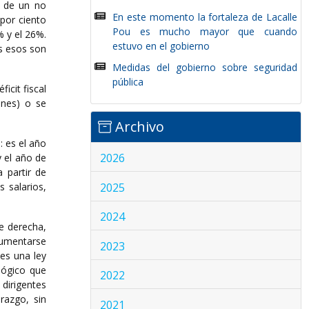
e de un no
En este momento la fortaleza de Lacalle
 por ciento
Pou es mucho mayor que cuando
% y el 26%.
estuvo en el gobierno
os esos son
Medidas del gobierno sobre seguridad
pública
icit fiscal
ones) o se
Archivo
: es el año
2026
 el año de
 partir de
2025
 salarios,
2024
e derecha,
aumentarse
2023
 es una ley
ológico que
2022
dirigentes
razgo, sin
2021