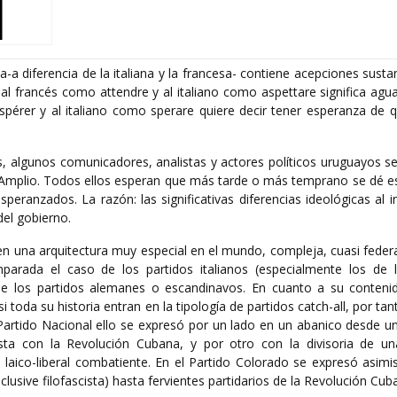
a-a diferencia de la italiana y la francesa- contiene acepciones sust
 al francés como attendre y al italiano como aspettare significa agu
spérer y al italiano como sperare quiere decir tener esperanza de 
, algunos comunicadores, analistas y actores políticos uruguayos s
e Amplio. Todos ellos esperan que más tarde o más temprano se dé es
peranzados. La razón: las significativas diferencias ideológicas al i
del gobierno.
en una arquitectura muy especial en el mundo, compleja, cuasi federa
arada el caso de los partidos italianos (especialmente los de 
s de los partidos alemanes o escandinavos. En cuanto a su conten
si toda su historia entran en la tipología de partidos catch-all, por ta
 Partido Nacional ello se expresó por un lado en un abanico desde u
iasta con la Revolución Cubana, y por otro con la divisoria de u
a laico-liberal combatiente. En el Partido Colorado se expresó asim
clusive filofascista) hasta fervientes partidarios de la Revolución Cub