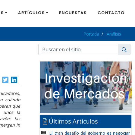
OS
ARTÍCULOS
ENCUESTAS
CONTACTO
Portada
Análisis
nicadores,
tan cuándo
speran que
 unos la
azón: las
Últimos Artículos
 emergen in
El gran desafío del gobierno es negociar