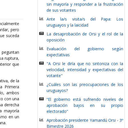
sin mayoría y responder a la frustración
de sus votantes
Ante la/s visita/s del Papa: Los
ancialmente
uruguayos y la laicidad
ardar, pero
La desaprobación de Orsi y el rol de la
que suceda
oposición
Evaluación del gobierno según
e peguntan
expectativas
a ruptura,
"A Orsi le diría que no sintoniza con la
nterior que
velocidad, intensidad y expectativas del
votante"
tiva, de la
¿Cuáles son las preocupaciones de los
la Primera
uruguayos?
ido, ambos
nto con una
“El gobierno está sufriendo niveles de
na derecha
aprobación bajos en su propio
na mayoría
electorado”
ismo en un
Aprobación presidente Yamandú Orsi - 3º
ana.
Bimestre 2026