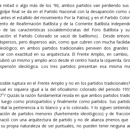
a mitad o algo más de los '90, ambos partidos van perdiendo sus 
El golpe final se da en el Partido Nacional con la desaparición como 
ntes el estallido del movimiento Por la Patria); y en el Partido Colo
to de Reafirmación Batllista y de la Corriente Batllista Independi
 de las características socialdemócratas del Foro Batllista y su
rmación: el Partido Colorado se vació de batllismo) . Desde ento
ispersos, pero dispersos aún, como que cubren con mucha facilida
deológico; en ambos partidos tradicionales perviven dos grandes 
ear con exactitud en su arquitectura. El Frente Amplio, en cambio,
cubrió un mismo y amplio arco desde el centro hasta la izquierda. G
spersión ideológica. Los tres partidos presentan esa misma ma
ible ruptura en el Frente Amplio y no en los partidos tradicionales
actual es siquiera igual a la del oficialismo colorado del periodo 19
1
67
? Quizás la razón fundamental resida en que ambos partidos tradi
luego como protopartidos y finalmente como partidos. Sus partida
ial la pertenencia a lo blanco y a lo colorado. Y lo siguen sintiendo
ción de partidos menores (fuertemente ideológicos) y de fraccio
, nació con una arquitectura de partido y no de alianza (menos qu
r su propia naturaleza de ser puntuales, no pueden tener ninguna ar