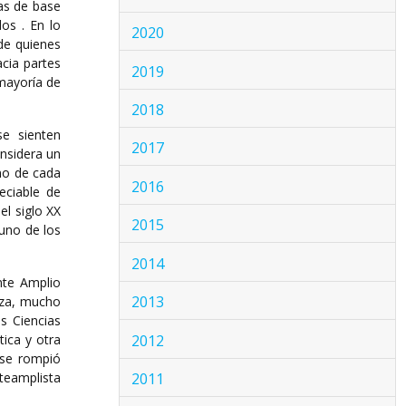
as de base
os . En lo
2020
 de quienes
acia partes
2019
mayoría de
2018
se sienten
2017
onsidera un
uno de cada
2016
eciable de
el siglo XX
2015
 uno de los
2014
nte Amplio
2013
nza, mucho
as Ciencias
2012
tica y otra
 se rompió
2011
teamplista