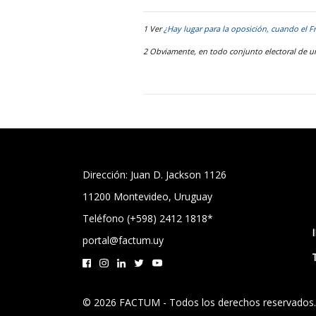
1 Ver
¿Hay lugar para la oposición, cuando el F
2 Obviamente, en todo conjunto electoral de un
Dirección: Juan D. Jackson 1126
11200 Montevideo, Uruguay
Teléfono (+598) 2412 1818*
portal@factum.uy
© 2026 FACTUM - Todos los derechos reservados.