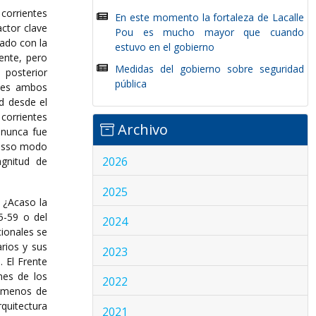
corrientes
En este momento la fortaleza de Lacalle
actor clave
Pou es mucho mayor que cuando
rado con la
estuvo en el gobierno
ente, pero
Medidas del gobierno sobre seguridad
 posterior
pública
nces ambos
d desde el
corrientes
Archivo
 nunca fue
rosso modo
2026
gnitud de
2025
? ¿Acaso la
55-59 o del
2024
cionales se
rios y sus
2023
. El Frente
nes de los
2022
e menos de
quitectura
2021