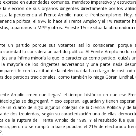
 se expresa en autoridades comunes, mandato imperativo y estructur
la elección de sus órganos dirigentes directamente por los afiliad
gesta la pertenencia al Frente Amplio: nace el frenteamplismo. Hoy,
enencia política, el 99% lo hace al Frente Amplio y el 1% restante h
nistas, tupamaros o MPP y otros. En este 1% se sitúa la abrumadora 
nte un partido porque sus votantes así lo consideran, porque 
a sociedad lo considera un partido político. Al Frente Amplio no lo c
ia (es una ínfima minoría la que lo caracteriza como partido, quizás 
 la mayoría de los dirigentes adversarios y una parte nada despr
 parecido con la actitud de la intelectualidad a o largo de casi todo 
os dos partidos tradicionales, como también lo niega Göran Lindhal,
Frente Amplio creen que llegará el tiempo histórico en que ese Fre
 ideologías se disgregará. Y eso esperan, aguardan y tienen espera
ace un cuarto de siglo algunos colegas de la Ciencia Política y de l
ia de dos izquierdas, según su caracterización una de ellas democrá
ca de la ruptura del Frente Amplio de 1989. Y el resultado fue que
ncia, pero no se rompió la base popular: el 21% de electorado fren
2
.