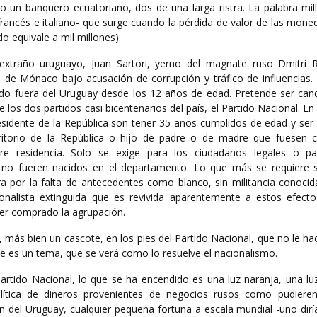
o un banquero ecuatoriano, dos de una larga ristra. La palabra mill
rancés e italiano- que surge cuando la pérdida de valor de las moned
 equivale a mil millones).
traño uruguayo, Juan Sartori, yerno del magnate ruso Dmitri R
do de Mónaco bajo acusación de corrupción y tráfico de influencias.
do fuera del Uruguay desde los 12 años de edad. Pretende ser cand
 los dos partidos casi bicentenarios del país, el Partido Nacional. En 
residente de la República son tener 35 años cumplidos de edad y ser
erritorio de la República o hijo de padre o de madre que fuesen 
re residencia. Solo se exige para los ciudadanos legales o p
 no fueren nacidos en el departamento. Lo que más se requiere 
a por la falta de antecedentes como blanco, sin militancia conocid
nalista extinguida que es revivida aparentemente a estos efecto
ber comprado la agrupación.
a, más bien un cascote, en los pies del Partido Nacional, que no le ha
se es un tema, que se verá como lo resuelve el nacionalismo.
Partido Nacional, lo que se ha encendido es una luz naranja, una lu
olítica de dineros provenientes de negocios rusos como pudieren
n del Uruguay, cualquier pequeña fortuna a escala mundial -uno dirí