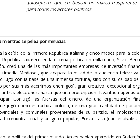
quiosquero- que en buscar un marco trasparente, 
para todos los actores políticos
ca mientras se pelea por minucias
la caída de la Primera República Italiana y cinco meses para la cel
República, aparece en la escena política un millardario, Silvio Berl
ón, creó una de las más importantes empresas de inversión financ
media Mediaset, que acapara la mitad de la audiencia televisiva de
lo jugó con la base de una inmensa fortuna, sino con su calidad de
o por sus más acérrimos enemigos), gran creativo, excepcional org
anar tres elecciones, hasta que una proscripción -levantada apenas 
ticipar. Conjugó las fuerzas del dinero, de una organización fin
que jugó como estructura política, de una gran cantidad de parlam
provinciales y comunales provenientes de su partido, el implosiona
ad comunicacional y un grito popular, Forza Italia (que equivale a 
 en la política del primer mundo. Antes habían aparecido en Sudamé