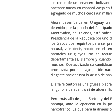
los casos de un cervecero boliviano 
bastante nueva en español -vieja en f
agregado de muchos ceros (un millardo
Ahora desembarca en Uruguay un ex
detenido por la policía del Principa
Montevideo, de 37 años, está radica
Presidencia de la República por uno de
los únicos dos requisitos para ser p
natural, vale decir, nacido en el t
naturales uruguayos. No se requie
departamentales, siempre y cuando
muchos. Obstaculizada su candidatur
promovida por una agrupación nacio
dirigente nacionalista lo acusó de ha
El affaire Sartori es una gruesa piedr
ninguno ni de adentro ni de afuera. E
Pero más allá de Juan Sartori y del 
naranja, ante la aparición en la p
narcotráfico. Es que para la dimensió