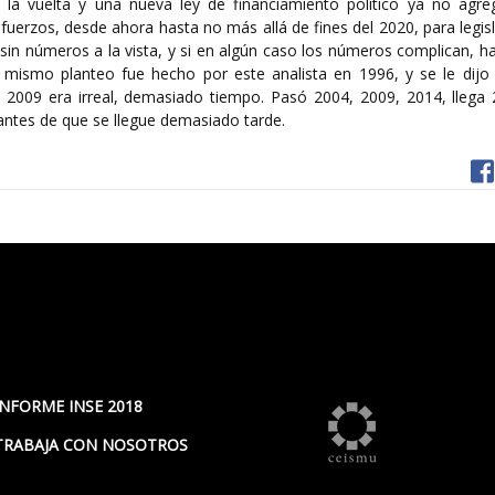
 la vuelta y una nueva ley de financiamiento político ya no agr
fuerzos, desde ahora hasta no más allá de fines del 2020, para legisl
 sin números a la vista, y si en algún caso los números complican, h
 mismo planteo fue hecho por este analista en 1996, y se le dijo
2009 era irreal, demasiado tiempo. Pasó 2004, 2009, 2014, llega 
 antes de que se llegue demasiado tarde.
INFORME INSE 2018
TRABAJA CON NOSOTROS