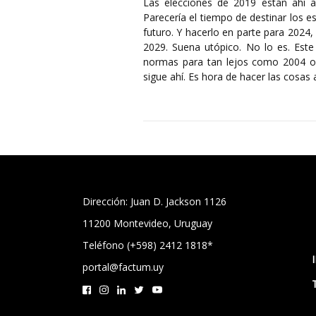
Las elecciones de 2019 están ahí a
Parecería el tiempo de destinar los es
futuro. Y hacerlo en parte para 2024,
2029. Suena utópico. No lo es. Este
normas para tan lejos como 2004 o 
sigue ahí. Es hora de hacer las cosas
Dirección: Juan D. Jackson 1126
11200 Montevideo, Uruguay
Teléfono (+598) 2412 1818*
portal@factum.uy