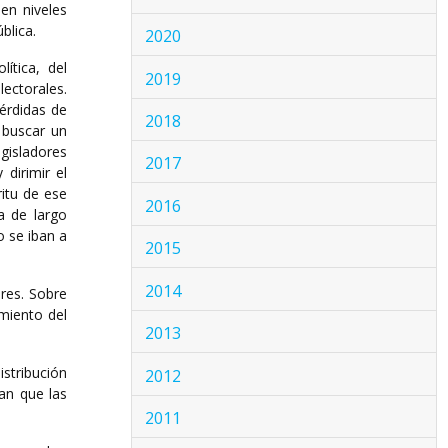
en niveles
blica.
2020
ítica, del
2019
lectorales.
érdidas de
2018
 buscar un
gisladores
2017
 dirimir el
ritu de ese
2016
a de largo
o se iban a
2015
2014
ores. Sobre
miento del
2013
stribución
2012
an que las
2011