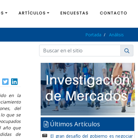
OS
ARTÍCULOS
ENCUESTAS
CONTACTO
Portada
Análisis
ido en la
nciamiento
ones, del
 lo que se
reocupados
Últimos Artículos
l año que
didas de
El gran desafío del gobierno es negociar