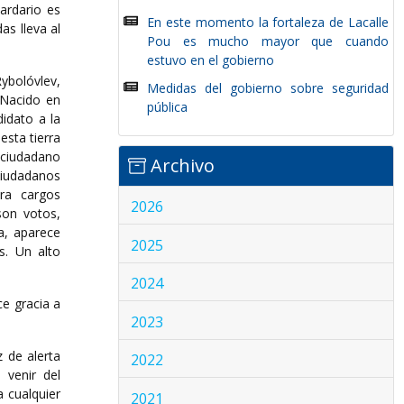
ardario es
En este momento la fortaleza de Lacalle
as lleva al
Pou es mucho mayor que cuando
estuvo en el gobierno
ybolóvlev,
Medidas del gobierno sobre seguridad
 Nacido en
pública
idato a la
esta tierra
 ciudadano
Archivo
ciudadanos
ara cargos
2026
son votos,
a, aparece
2025
s. Un alto
2024
ce gracia a
2023
z de alerta
2022
 venir del
a cualquier
2021