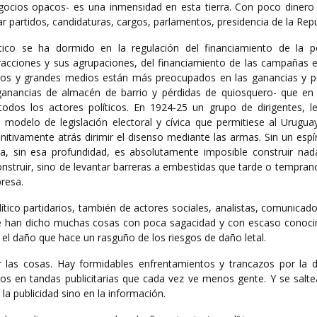
ocios opacos- es una inmensidad en esta tierra. Con poco dinero 
r partidos, candidaturas, cargos, parlamentos, presidencia de la Repú
ico se ha dormido en la regulación del financiamiento de la pol
fracciones y sus agrupaciones, del financiamiento de las campañas e
icos y grandes medios están más preocupados en las ganancias y p
ganancias de almacén de barrio y pérdidas de quiosquero- que en
todos los actores políticos. En 1924-25 un grupo de dirigentes, le
 modelo de legislación electoral y cívica que permitiese al Uruguay
nitivamente atrás dirimir el disenso mediante las armas. Sin un espí
ica, sin esa profundidad, es absolutamente imposible construir nad
construir, sino de levantar barreras a embestidas que tarde o tempran
resa.
ítico partidarios, también de actores sociales, analistas, comunicad
 se han dicho muchas cosas con poca sagacidad y con escaso conoci
 el daño que hace un rasguño de los riesgos de daño letal.
las cosas. Hay formidables enfrentamientos y trancazos por la di
tos en tandas publicitarias que cada vez ve menos gente. Y se salte
la publicidad sino en la información.