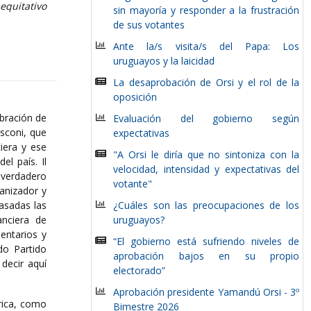
equitativo
sin mayoría y responder a la frustración
de sus votantes
Ante la/s visita/s del Papa: Los
uruguayos y la laicidad
La desaprobación de Orsi y el rol de la
oposición
ebración de
Evaluación del gobierno según
usconi, que
expectativas
iera y ese
"A Orsi le diría que no sintoniza con la
l país. Il
velocidad, intensidad y expectativas del
 verdadero
votante"
anizador y
pasadas las
¿Cuáles son las preocupaciones de los
anciera de
uruguayos?
entarios y
“El gobierno está sufriendo niveles de
do Partido
aprobación bajos en su propio
decir aquí
electorado”
Aprobación presidente Yamandú Orsi - 3º
rica, como
Bimestre 2026