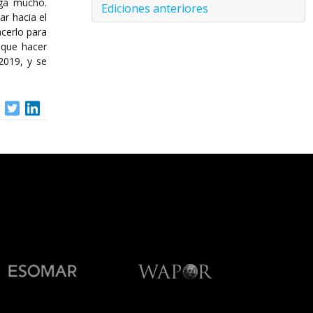
ega mucho.
Ediciones anteriores
ar hacia el
acerlo para
 que hacer
2019, y se