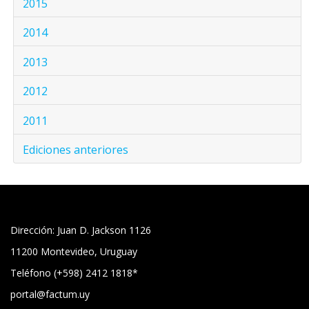
2015
2014
2013
2012
2011
Ediciones anteriores
Dirección: Juan D. Jackson 1126
11200 Montevideo, Uruguay
Teléfono (+598) 2412 1818*
portal@factum.uy