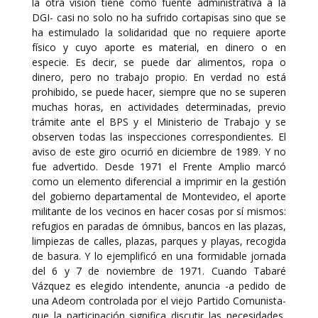
la otra visión tiene como fuente administrativa a la
DGI- casi no solo no ha sufrido cortapisas sino que se
ha estimulado la solidaridad que no requiere aporte
físico y cuyo aporte es material, en dinero o en
especie. Es decir, se puede dar alimentos, ropa o
dinero, pero no trabajo propio. En verdad no está
prohibido, se puede hacer, siempre que no se superen
muchas horas, en actividades determinadas, previo
trámite ante el BPS y el Ministerio de Trabajo y se
observen todas las inspecciones correspondientes. El
aviso de este giro ocurrió en diciembre de 1989. Y no
fue advertido. Desde 1971 el Frente Amplio marcó
como un elemento diferencial a imprimir en la gestión
del gobierno departamental de Montevideo, el aporte
militante de los vecinos en hacer cosas por sí mismos:
refugios en paradas de ómnibus, bancos en las plazas,
limpiezas de calles, plazas, parques y playas, recogida
de basura. Y lo ejemplificó en una formidable jornada
del 6 y 7 de noviembre de 1971. Cuando Tabaré
Vázquez es elegido intendente, anuncia -a pedido de
una Adeom controlada por el viejo Partido Comunista-
que la participación significa discutir las necesidades,