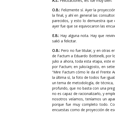
A.S.:
Felicitaciones, les fue muy bien.
O.B.:
Felizmente sí. Ayer la proyecció
la final, y ahí en general las consu
parecidos, y esto lo demuestra que e
ayer fue que se equivocaron las encu
E.B.:
Hay alguna nota. Hay que reivind
salió a felicitar.
O.B.:
Pero no fue titular, y en otras er
de Factum a Eduardo Bottinelli, por 
julio a ahora, toda esta etapa, este
por Factum; en julio/agosto, en setie
“Mire Factum cómo le da el Frente A
la última sí, la foto de todos fue ig
un tema de metodología, de técnica,
profundo, que no basta con una pregu
no es capaz de racionalizarlo, y emp
nosotros veíamos, teníamos un apar
porque fue muy completo todo. Com
encuestas como de proyección de esc