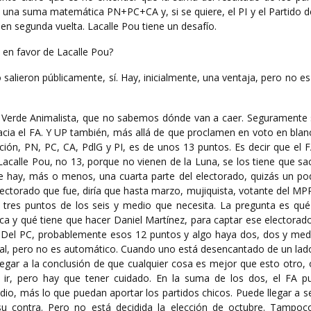
 una suma matemática PN+PC+CA y, si se quiere, el PI y el Partido d
 en segunda vuelta. Lacalle Pou tiene un desafío.
en favor de Lacalle Pou?
 salieron públicamente, sí. Hay, inicialmente, una ventaja, pero no 
o Verde Animalista, que no sabemos dónde van a caer. Seguramente
acia el FA. Y UP también, más allá de que proclamen en voto en blan
ición, PN, PC, CA, PdlG y PI, es de unos 13 puntos. Es decir que el 
calle Pou, no 13, porque no vienen de la Luna, se los tiene que sac
e hay, más o menos, una cuarta parte del electorado, quizás un po
lectorado que fue, diría que hasta marzo, mujiquista, votante del MPP
s tres puntos de los seis y medio que necesita. La pregunta es qué
ca y qué tiene que hacer Daniel Martínez, para captar ese electorad
e. Del PC, probablemente esos 12 puntos y algo haya dos, dos y med
real, pero no es automático. Cuando uno está desencantado de un lad
legar a la conclusión de que cualquier cosa es mejor que esto otro,
a ir, pero hay que tener cuidado. En la suma de los dos, el FA p
dio, más lo que puedan aportar los partidos chicos. Puede llegar a s
u contra. Pero no está decidida la elección de octubre. Tampoc