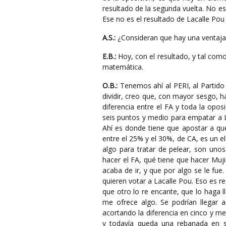
resultado de la segunda vuelta. No es
Ese no es el resultado de Lacalle Pou
A.S.:
¿Consideran que hay una ventaja 
E.B.:
Hoy, con el resultado, y tal como
matemática.
O.B.:
Tenemos ahí al PERI, al Partid
dividir, creo que, con mayor sesgo, h
diferencia entre el FA y toda la opos
seis puntos y medio para empatar a La
Ahí es donde tiene que apostar a qu
entre el 25% y el 30%, de CA, es un e
algo para tratar de pelear, son uno
hacer el FA, qué tiene que hacer Muji
acaba de ir, y que por algo se le fu
quieren votar a Lacalle Pou. Eso es 
que otro lo re encante, que lo haga l
me ofrece algo. Se podrían llegar 
acortando la diferencia en cinco y me
y todavía queda una rebanada en s