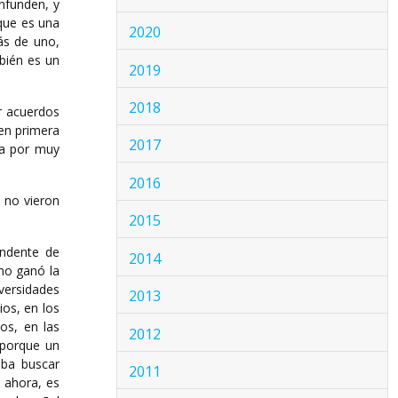
nfunden, y
que es una
2020
ás de uno,
bién es un
2019
2018
r acuerdos
en primera
2017
ia por muy
2016
 no vieron
2015
endente de
2014
mo ganó la
versidades
2013
ios, en los
os, en las
2012
 porque un
aba buscar
2011
, ahora, es