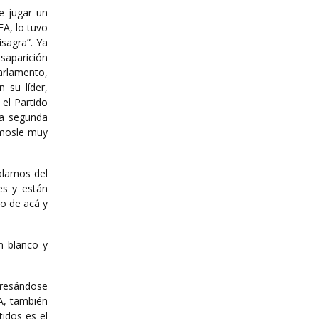
e jugar un
FA, lo tuvo
isagra”. Ya
esaparición
arlamento,
 su líder,
el Partido
la segunda
émosle muy
blamos del
es y están
o de acá y
n blanco y
presándose
FA, también
idos es el