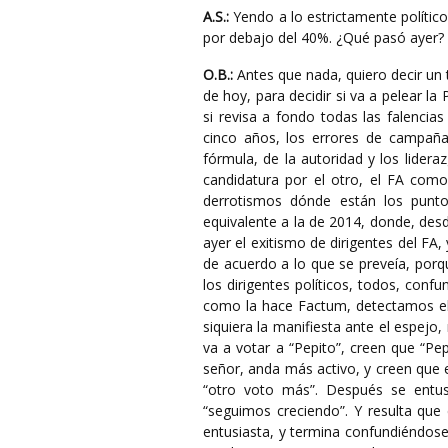
A.S.:
Yendo a lo estrictamente políti
por debajo del 40%. ¿Qué pasó ayer?
O.B.:
Antes que nada, quiero decir un t
de hoy, para decidir si va a pelear l
si revisa a fondo todas las falencia
cinco años, los errores de campaña 
fórmula, de la autoridad y los lider
candidatura por el otro, el FA como
derrotismos dónde están los punto
equivalente a la de 2014, donde, desd
ayer el exitismo de dirigentes del FA
de acuerdo a lo que se preveía, porq
los dirigentes políticos, todos, co
como la hace Factum, detectamos el 
siquiera la manifiesta ante el espej
va a votar a “Pepito”, creen que “Pe
señor, anda más activo, y creen que e
“otro voto más”. Después se entus
“seguimos creciendo”. Y resulta qu
entusiasta, y termina confundiéndos