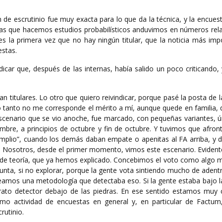
n de escrutinio fue muy exacta para lo que da la técnica, y la encues
ltoras que hacemos estudios probabilísticos anduvimos en números re
s la primera vez que no hay ningún titular, que la noticia más imp
estas.
icar que, después de las internas, había salido un poco criticando,
an titulares. Lo otro que quiero reivindicar, porque pasé la posta de l
lo tanto no me corresponde el mérito a mí, aunque quede en familia,
 escenario que se vio anoche, fue marcado, con pequeñas variantes, 
mbre, a principios de octubre y fin de octubre. Y tuvimos que afronta
mplio”, cuando los demás daban empate o apenitas al FA arriba, y 
ual. Nosotros, desde el primer momento, vimos este escenario. Evide
 de teoría, que ya hemos explicado. Concebimos el voto como algo
nta, si no explorar, porque la gente vota sintiendo mucho de adentr
leamos una metodología que detectaba eso. Si la gente estaba bajo l
ato detector debajo de las piedras. En ese sentido estamos muy 
o actividad de encuestas en general y, en particular de Factum
rutinio.