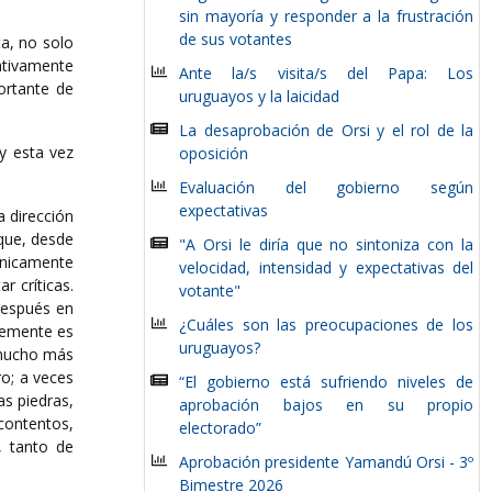
sin mayoría y responder a la frustración
de sus votantes
ta, no solo
lativamente
Ante la/s visita/s del Papa: Los
ortante de
uruguayos y la laicidad
La desaprobación de Orsi y el rol de la
 y esta vez
oposición
Evaluación del gobierno según
expectativas
a dirección
 que, desde
"A Orsi le diría que no sintoniza con la
únicamente
velocidad, intensidad y expectativas del
r críticas.
votante"
después en
¿Cuáles son las preocupaciones de los
ntemente es
uruguayos?
 mucho más
o; a veces
“El gobierno está sufriendo niveles de
as piedras,
aprobación bajos en su propio
contentos,
electorado”
, tanto de
Aprobación presidente Yamandú Orsi - 3º
Bimestre 2026