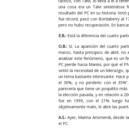
táctico, con Talvi, lo lleva a él a t
una cosa era un Talvi sintiéndose fu
resultado del PC en su historia. Votó
fue récord, pasó con Bordaberry al 1
pero no hubo recuperación. En bancas
E.B.:
Está la diferencia del cuarto part
O.B.:
Sí. La aparición del cuarto par
marzo, hasta principios de abril, no
analizar este fenómeno, que es un fe
PC pierde hacia Manini, por qué el P
sintió la necesidad de un liderazgo, 
un tema bastante interesante. Hace po
el 30%, y no perderlo con el 35%”.
parecería que tiene un poquitito más 
la elección pasada, y en relación a 20
fue en 1999, con el 21%: luego ha
objetivamente malo, le abre las puerta
A.S.:
Ayer, Marina Arismendi, desde la
el PC.