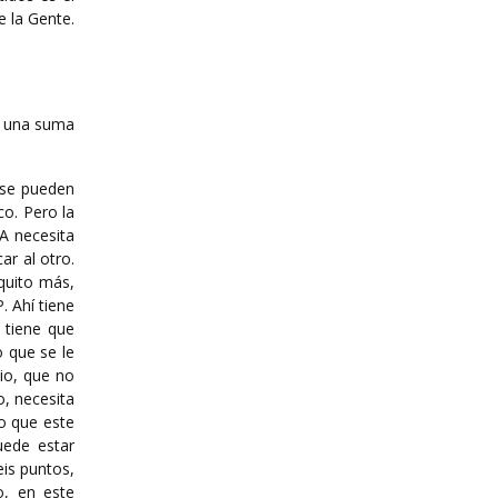
e la Gente.
es una suma
 se pueden
co. Pero la
FA necesita
ar al otro.
quito más,
. Ahí tiene
 tiene que
o que se le
io, que no
o, necesita
 o que este
uede estar
eis puntos,
o, en este