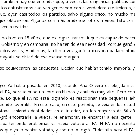
ambién hay que entender que, a veces, las dirigencias políticas co
, los entusiasmos que van generando con el verdadero crecimiento, 
que, ayer, casi todos los partidos, salvo alguno chico, no mucho m
que obtuvieron. Algunos con más prudencia, otros menos. Esto tam
ver la realidad.
 no hizo en 15 años, que es lograr transmitir que es capaz de hace
el Gobierno y en campaña, no ha tenido esa necesidad. Porque ganó 
ia dos veces, y además, la última vez ganó la mayoría parlamentar
mayoría se olvidó de ese escaso margen.
e equivocaron las encuestas. Decían que habían tenido mayoría, y
algo. Ya había pasado en 2010, cuando Ana Olivera es elegida int
 el FA, porque hubo un voto en blanco y anulado muy alto. Pero co
rte. Lo que el FA no está logrando es reaccionar ante pequeñas ad
 siendo favorable. En este caso, en este período, se veía en los estud
taba teniendo debilidades en el interior, en los mayores de 60 añ
ogró encontrarle la vuelta, re enamorar, re encantar a esa gente,
aba teniendo problemas ya había votado al FA. El FA no necesit
s que ya lo habían votado, y eso no lo logró. El desafío para el FA