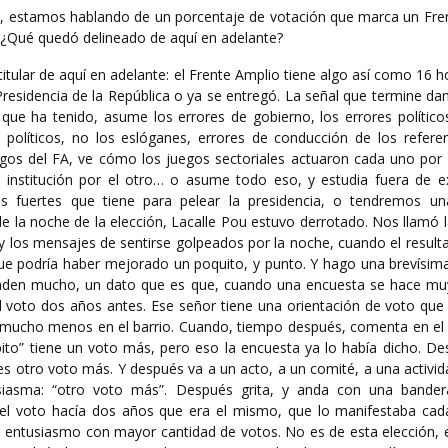
co, estamos hablando de un porcentaje de votación que marca un Fre
 ¿Qué quedó delineado de aquí en adelante?
itular de aquí en adelante: el Frente Amplio tiene algo así como 16 ho
a Presidencia de la República o ya se entregó. La señal que termine d
s que ha tenido, asume los errores de gobierno, los errores polític
políticos, no los eslóganes, errores de conducción de los referen
azgos del FA, ve cómo los juegos sectoriales actuaron cada uno por 
 institución por el otro… o asume todo eso, y estudia fuera de e
s fuertes que tiene para pelear la presidencia, o tendremos un
e la noche de la elección, Lacalle Pou estuvo derrotado. Nos llamó 
, y los mensajes de sentirse golpeados por la noche, cuando el resul
ue podría haber mejorado un poquito, y punto. Y hago una brevísima 
nfunden mucho, un dato que es que, cuando una encuesta se hace mu
voto dos años antes. Ese señor tiene una orientación de voto que 
o, mucho menos en el barrio. Cuando, tiempo después, comenta en el 
pito” tiene un voto más, pero eso la encuesta ya lo había dicho. De
s otro voto más. Y después va a un acto, a un comité, a una activid
iasma: “otro voto más”. Después grita, y anda con una bander
e el voto hacía dos años que era el mismo, que lo manifestaba ca
e entusiasmo con mayor cantidad de votos. No es de esta elección, 