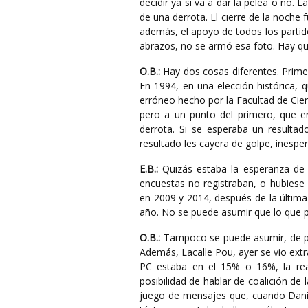
decidir ya si va a dar la pelea o no. 
de una derrota. El cierre de la noche 
además, el apoyo de todos los partid
abrazos, no se armó esa foto. Hay que
O.B.:
Hay dos cosas diferentes. Primer
En 1994, en una elección histórica, 
erróneo hecho por la Facultad de Cie
pero a un punto del primero, que era
derrota. Si se esperaba un result
resultado les cayera de golpe, inespe
E.B.:
Quizás estaba la esperanza de 
encuestas no registraban, o hubies
en 2009 y 2014, después de la última
año. No se puede asumir que lo que pa
O.B.:
Tampoco se puede asumir, de par
Además, Lacalle Pou, ayer se vio extr
PC estaba en el 15% o 16%, la reac
posibilidad de hablar de coalición de 
juego de mensajes que, cuando Daniel