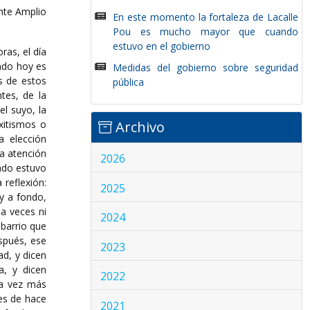
nte Amplio
En este momento la fortaleza de Lacalle
Pou es mucho mayor que cuando
estuvo en el gobierno
ras, el día
ando hoy es
Medidas del gobierno sobre seguridad
os de estos
pública
tes, de la
el suyo, la
xitismos o
Archivo
a elección
la atención
2026
tado estuvo
reflexión:
2025
y a fondo,
a veces ni
2024
barrio que
spués, ese
2023
ad, y dicen
a, y dicen
2022
da vez más
es de hace
2021