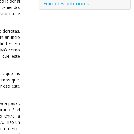
es la señal
Ediciones anteriores
, teniendo,
stancia de
.
o derrotas.
un anuncio
ió tercero
 vivió como
o que este
l, que las
bamos que,
ar eso este
a a pasar.
rado. Si el
s entre la
FA. Hizo un
n un error