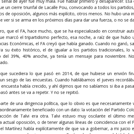
La señal de ayer fue muy mala. Fue hablar primero y desaparecer. Esa 
fue un cierre triunfal de Lacalle Pou, convocando a todos los partidos
os de oposición, algunos más explícito, otros menos. No hubo una in
 ver si se arma en los próximos días para dar una fuerza, o no se da
o, que el FA, hace mucho, que se ha especializado en construir aut
que marcó el tripartidismo perfecto, esa noche, a raíz de que hubo 
ncias Económicas, el FA creyó que había ganado. Cuando no ganó, sal
 su éxito histórico, el de igualar a los partidos tradicionales, lo
ado del 39%, 40% anoche, ya tenía un mensaje para noviembre. N
rado.
que sucediera lo que pasó en 2014, de que hubiese un envión fina
e un sesgo de las encuestas. Cuando hablábamos el jueves recordá
 encuesta había crecido, y ahí dijimos que no sabíamos si iba a pas
só antes se va a repetir. Y no se repitió.
te de una dirigencia política, que lo obvio es que necesariamente v
aordinariamente beneficiado con un dato: la votación del Partido Colo
ción de Talvi era otra. Talvi estuvo muy oscilante el último me
la actual oposición, o de tener algunas líneas de coincidencia con el 
 Martínez habla explícitamente de que va a gobernar, a mi juicio e