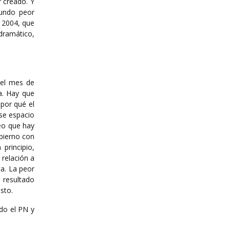
r creado. Y
gundo peor
e 2004, que
dramático,
 el mes de
ca. Hay que
por qué el
Ese espacio
reo que hay
obierno con
principio,
 relación a
ca. La peor
 resultado
sto.
ado el PN y