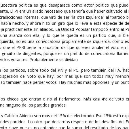
quitectura política es que desaparece como actor político que pued
nte. El PI era un aliado necesario que tendría que haber cultivado el 
dicciones internas, que viró de ser “la otra izquierda” al “partido b
 había hecho, y ahora hizo un giro que lo lleva a esta especie de d
eja prácticamente sin aliados. La Unidad Popular tampoco entró al P
una alianza con ella, y lo que le queda es un partido que, si bien
quierda, no es una convocatoria propiamente de izquierda, como es 
eo que el PERI tiene la situación de que quienes anulen el voto en 
un grupito de dirigentes, porque es un partido de convocatoria llam
n los votantes. Probablemente se dividan.
e los partidos, sobre todo del PN y el PC, pero también del FA, ha
a dispersión del voto que hay, por más que son todos muy menor
 eso también hace perder votos. Hay muchas más opciones, y un punt
os chicos que entran o no al Parlamento. Más casi 4% de voto e
a ninguno de los partidos grandes.
 y Cabildo Abierto son más del 15% del electorado. Ese 15% está ex
grandes partidos. Lo otro que decíamos respecto de los desafíos del 
nto clave que es no entender que la suma del resultado de los part