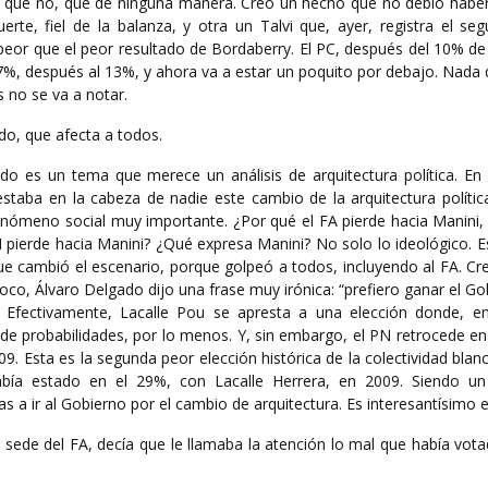
ener que no, que de ninguna manera. Creó un hecho que no debió habe
erte, fiel de la balanza, y otra un Talvi que, ayer, registra el se
 peor que el peor resultado de Bordaberry. El PC, después del 10% d
7%, después al 13%, y ahora va a estar un poquito por debajo. Nada 
 no se va a notar.
ido, que afecta a todos.
tido es un tema que merece un análisis de arquitectura política. En
 estaba en la cabeza de nadie este cambio de la arquitectura políti
nómeno social muy importante. ¿Por qué el FA pierde hacia Manini, 
N pierde hacia Manini? ¿Qué expresa Manini? No solo lo ideológico. 
que cambió el escenario, porque golpeó a todos, incluyendo al FA. C
co, Álvaro Delgado dijo una frase muy irónica: “prefiero ganar el G
 Efectivamente, Lacalle Pou se apresta a una elección donde, en 
de probabilidades, por lo menos. Y, sin embargo, el PN retrocede en
09. Esta es la segunda peor elección histórica de la colectividad blan
bía estado en el 29%, con Lacalle Herrera, en 2009. Siendo un
s a ir al Gobierno por el cambio de arquitectura. Es interesantísimo e
 sede del FA, decía que le llamaba la atención lo mal que había vot