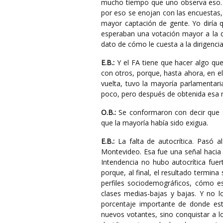
mucho tiempo que uno observa eso. T
por eso se enojan con las encuestas
mayor captación de gente. Yo diría 
esperaban una votación mayor a la 
dato de cómo le cuesta a la dirigencia 
E.B.:
Y el FA tiene que hacer algo que
con otros, porque, hasta ahora, en 
vuelta, tuvo la mayoría parlamentar
poco, pero después de obtenida esa 
O.B.:
Se conformaron con decir que s
que la mayoría había sido exigua.
E.B.:
La falta de autocrítica. Pasó 
Montevideo. Esa fue una señal hacia
Intendencia no hubo autocrítica fue
porque, al final, el resultado termina
perfiles sociodemográficos, cómo es
clases medias-bajas y bajas. Y no l
porcentaje importante de donde est
nuevos votantes, sino conquistar a lo