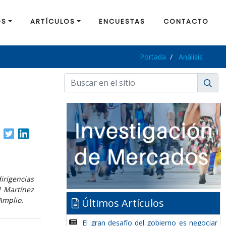
OS
ARTÍCULOS
ENCUESTAS
CONTACTO
Portada
Análisis
irigencias
l Martínez
Amplio.
Últimos Artículos
El gran desafío del gobierno es negociar