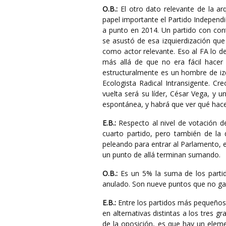
O.B.:
El otro dato relevante de la ar
papel importante el Partido Independie
a punto en 2014. Un partido con contra
se asustó de esa izquierdización que
como actor relevante. Eso al FA lo d
más allá de que no era fácil hacer 
estructuralmente es un hombre de iz
Ecologista Radical Intransigente. Cr
vuelta será su líder, César Vega, y 
espontánea, y habrá que ver qué hace
E.B.:
Respecto al nivel de votación d
cuarto partido, pero también de l
peleando para entrar al Parlamento,
un punto de allá terminan sumando.
O.B.:
Es un 5% la suma de los partid
anulado. Son nueve puntos que no gan
E.B.:
Entre los partidos más pequeños
en alternativas distintas a los tres 
de la oposición, es que hay un eleme