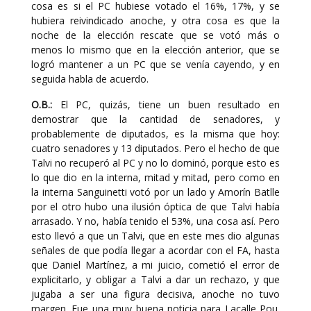
cosa es si el PC hubiese votado el 16%, 17%, y se
hubiera reivindicado anoche, y otra cosa es que la
noche de la elección rescate que se votó más o
menos lo mismo que en la elección anterior, que se
logró mantener a un PC que se venía cayendo, y en
seguida habla de acuerdo.
O.B.:
El PC, quizás, tiene un buen resultado en
demostrar que la cantidad de senadores, y
probablemente de diputados, es la misma que hoy:
cuatro senadores y 13 diputados. Pero el hecho de que
Talvi no recuperó al PC y no lo dominó, porque esto es
lo que dio en la interna, mitad y mitad, pero como en
la interna Sanguinetti votó por un lado y Amorín Batlle
por el otro hubo una ilusión óptica de que Talvi había
arrasado. Y no, había tenido el 53%, una cosa así. Pero
esto llevó a que un Talvi, que en este mes dio algunas
señales de que podía llegar a acordar con el FA, hasta
que Daniel Martínez, a mi juicio, cometió el error de
explicitarlo, y obligar a Talvi a dar un rechazo, y que
jugaba a ser una figura decisiva, anoche no tuvo
margen. Fue una muy buena noticia para Lacalle Pou.