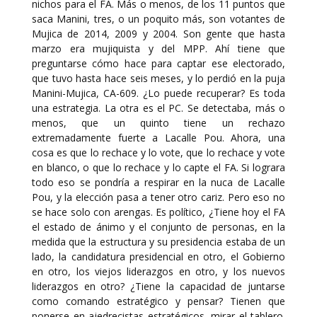
nichos para el FA. Más o menos, de los 11 puntos que
saca Manini, tres, o un poquito más, son votantes de
Mujica de 2014, 2009 y 2004. Son gente que hasta
marzo era mujiquista y del MPP. Ahí tiene que
preguntarse cómo hace para captar ese electorado,
que tuvo hasta hace seis meses, y lo perdió en la puja
Manini-Mujica, CA-609. ¿Lo puede recuperar? Es toda
una estrategia. La otra es el PC. Se detectaba, más o
menos, que un quinto tiene un rechazo
extremadamente fuerte a Lacalle Pou. Ahora, una
cosa es que lo rechace y lo vote, que lo rechace y vote
en blanco, o que lo rechace y lo capte el FA. Si lograra
todo eso se pondría a respirar en la nuca de Lacalle
Pou, y la elección pasa a tener otro cariz. Pero eso no
se hace solo con arengas. Es político, ¿Tiene hoy el FA
el estado de ánimo y el conjunto de personas, en la
medida que la estructura y su presidencia estaba de un
lado, la candidatura presidencial en otro, el Gobierno
en otro, los viejos liderazgos en otro, y los nuevos
liderazgos en otro? ¿Tiene la capacidad de juntarse
como comando estratégico y pensar? Tienen que
ponerse en ajedrecistas estratégicos, mirar el tablero.