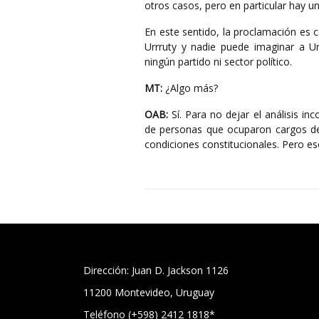
otros casos, pero en particular hay u
En este sentido, la proclamación es c
Urrruty y nadie puede imaginar a U
ningún partido ni sector político.
MT:
¿Algo más?
OAB:
Sí. Para no dejar el análisis i
de personas que ocuparon cargos de 
condiciones constitucionales. Pero eso
Dirección: Juan D. Jackson 1126
11200 Montevideo, Uruguay
Teléfono (+598) 2412 1818*