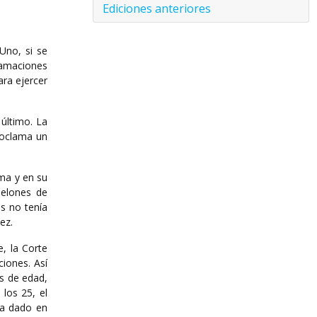
Ediciones anteriores
Uno, si se
lamaciones
ara ejercer
último. La
proclama un
ama y en su
nelones de
as no tenía
ez.
, la Corte
iones. Así
s de edad,
los 25, el
ha dado en