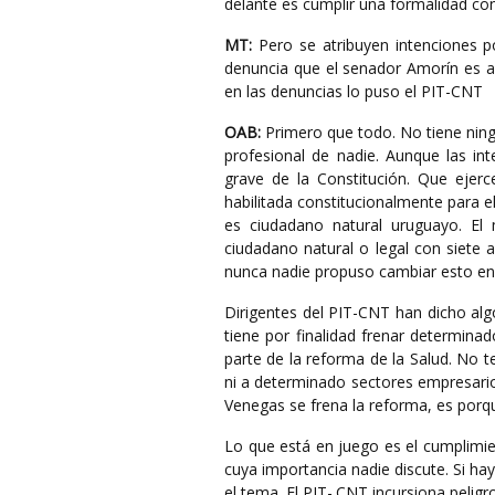
delante es cumplir una formalidad co
MT:
Pero se atribuyen intenciones po
denuncia que el senador Amorín es ab
en las denuncias lo puso el PIT-CNT
OAB:
Primero que todo. No tiene ningu
profesional de nadie. Aunque las in
grave de la Constitución. Que ejer
habilitada constitucionalmente para el
es ciudadano natural uruguayo. E
ciudadano natural o legal con siete a
nunca nadie propuso cambiar esto en 
Dirigentes del PIT-CNT han dicho alg
tiene por finalidad frenar determinad
parte de la reforma de la Salud. No t
ni a determinado sectores empresarios 
Venegas se frena la reforma, es porqu
Lo que está en juego es el cumplimi
cuya importancia nadie discute. Si hay
el tema. El PIT-.CNT incursiona pelig