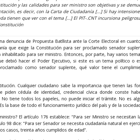
titución y las calidades para ser ministro son objetivas y se demu
ción, es decir, con la Carta de Ciudadanía [...] Si hay intensiones
ada tienen que ver con el tema [...] El PIT-.CNT incursiona peligro
Constitución
na denuncia de Propuesta Batllista ante la Corte Electoral en cuant
anía que exige la Constitución para ser proclamado senador suplent
inhabilitado para ser ministro. Entonces, por parte, hay varios tema
que debió hacer el Poder Ejecutivo, si este es un tema político o 
 proclamado como senador suplente, qué valor tiene el cumplimi
itución. Cualquier ciudadano sabe la importancia que tienen las fo
le piden cédula de identidad, credencial cívica donde conste hab
o tiene todos los papeles, no puede iniciar el trámite. No es algo
 Es la base de todo el funcionamiento jurídico del país y de la sociedad
inistro? El artículo 176 establece: “Para ser Ministro se necesitan
ulo 98 dice: “Para ser Senador se necesita ciudadanía natural en ejerci
bos casos, treinta años cumplidos de edad”.