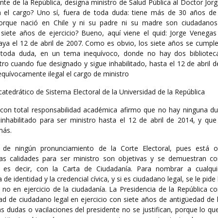
dente de la República, designa ministro de Salud Pública al Doctor Jo
a el cargo? Uno sí, fuera de toda duda: tiene más de 30 años de
orque nació en Chile y ni su padre ni su madre son ciudadanos
siete años de ejercicio? Bueno, aquí viene el quid: Jorge Venegas
uaya el 12 de abril de 2007. Como es obvio, los siete años se cumpl
 toda duda, en un tema inequívoco, donde no hay dos bibliotec
tro cuando fue designado y sigue inhabilitado, hasta el 12 de abril 
equívocamente ilegal el cargo de ministro
catedrático de Sistema Electoral de la Universidad de la República
con total responsabilidad académica afirmo que no hay ninguna d
nhabilitado para ser ministro hasta el 12 de abril de 2014, y qu
más.
 de ningún pronunciamiento de la Corte Electoral, pues está o
las calidades para ser ministro son objetivas y se demuestran c
, es decir, con la Carta de Ciudadanía. Para nombrar a cualqu
 de identidad y la credencial cívica, y si es ciudadano legal, se le pide
 no en ejercicio de la ciudadanía. La Presidencia de la República c
idad de ciudadano legal en ejercicio con siete años de antigüedad de
 dudas o vacilaciones del presidente no se justifican, porque lo qu