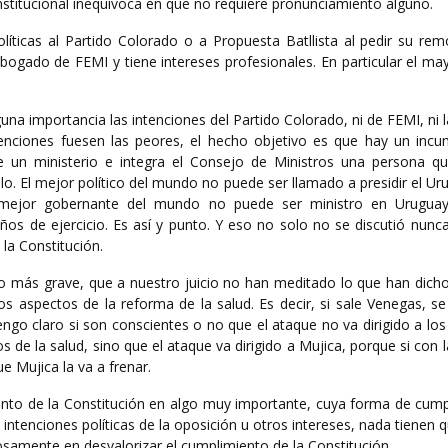
nstitucional inequívoca en que no requiere pronunciamiento alguno.
líticas al Partido Colorado o a Propuesta Batllista al pedir su rem
ogado de FEMI y tiene intereses profesionales. En particular el may
na importancia las intenciones del Partido Colorado, ni de FEMI, ni l
tenciones fuesen las peores, el hecho objetivo es que hay un incu
ce un ministerio e integra el Consejo de Ministros una persona q
lo. El mejor político del mundo no puede ser llamado a presidir el Ur
l mejor gobernante del mundo no puede ser ministro en Uruguay
ños de ejercicio. Es así y punto. Y eso no solo no se discutió nunc
la Constitución.
o más grave, que a nuestro juicio no han meditado lo que han dicho
os aspectos de la reforma de la salud. Es decir, si sale Venegas, s
engo claro si son conscientes o no que el ataque no va dirigido a lo
de la salud, sino que el ataque va dirigido a Mujica, porque si con l
e Mujica la va a frenar.
ento de la Constitución en algo muy importante, cuya forma de cump
 intenciones políticas de la oposición u otros intereses, nada tienen 
rosamente en desvalorizar el cumplimiento de la Constitución