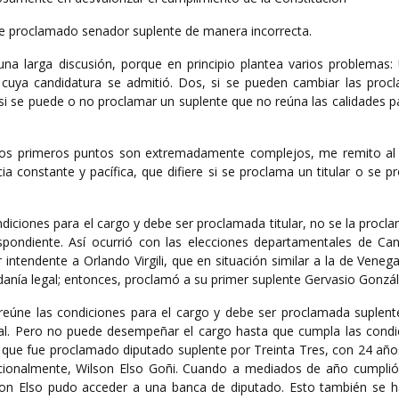
e proclamado senador suplente de manera incorrecta.
a larga discusión, porque en principio plantea varios problemas: 
 cuya candidatura se admitió. Dos, si se pueden cambiar las proc
si se puede o no proclamar un suplente que no reúna las calidades p
os primeros puntos son extremadamente complejos, me remito al 
cia constante y pacífica, que difiere si se proclama un titular o se 
iciones para el cargo y debe ser proclamada titular, no se la procl
spondiente. Así ocurrió con las elecciones departamentales de Ca
ntendente a Orlando Virgili, que en situación similar a la de Veneg
dadanía legal; entonces, proclamó a su primer suplente Gervasio Gonzál
úne las condiciones para el cargo y debe ser proclamada suplente
tal. Pero no puede desempeñar el cargo hasta que cumpla las condic
n que fue proclamado diputado suplente por Treinta Tres, con 24 año
cionalmente, Wilson Elso Goñi. Cuando a mediados de año cumplió 
Wilson Elso pudo acceder a una banca de diputado. Esto también se 