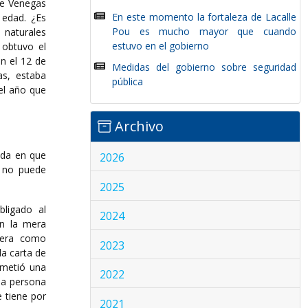
rge Venegas
En este momento la fortaleza de Lacalle
 edad. ¿Es
Pou es mucho mayor que cuando
 naturales
estuvo en el gobierno
 obtuvo el
en el 12 de
Medidas del gobierno sobre seguridad
as, estaba
pública
del año que
Archivo
uda en que
2026
e no puede
2025
bligado al
2024
on la mera
iera como
2023
 la carta de
ometió una
2022
 la persona
e tiene por
2021