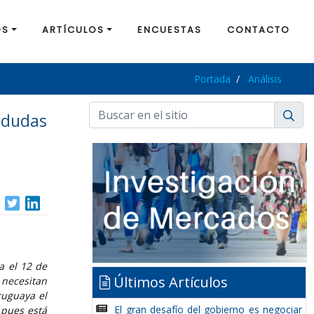
OS
ARTÍCULOS
ENCUESTAS
CONTACTO
Portada
Análisis
s dudas
a el 12 de
Últimos Artículos
 necesitan
ruguaya el
El gran desafío del gobierno es negociar
 pues está