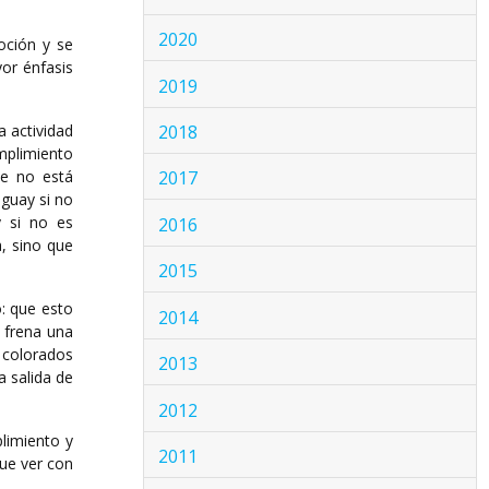
2020
oción y se
or énfasis
2019
2018
a actividad
mplimiento
ue no está
2017
uguay si no
 si no es
2016
a, sino que
2015
: que esto
2014
e frena una
s colorados
2013
a salida de
2012
limiento y
2011
que ver con