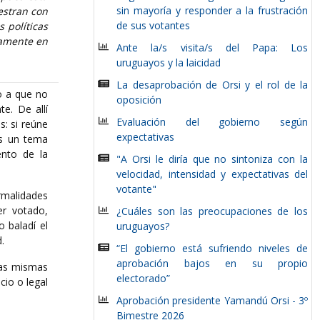
sin mayoría y responder a la frustración
estran con
de sus votantes
 políticas
samente en
Ante la/s visita/s del Papa: Los
uruguayos y la laicidad
La desaprobación de Orsi y el rol de la
o a que no
oposición
e. De allí
Evaluación del gobierno según
s: si reúne
expectativas
es un tema
ento de la
"A Orsi le diría que no sintoniza con la
velocidad, intensidad y expectativas del
votante"
rmalidades
er votado,
¿Cuáles son las preocupaciones de los
 baladí el
uruguayos?
.
“El gobierno está sufriendo niveles de
aprobación bajos en su propio
 las mismas
electorado”
cio o legal
Aprobación presidente Yamandú Orsi - 3º
Bimestre 2026