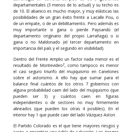
departamentales (3 menos de lo actual) y su techo es
de 10. El abanico es mucho mayor, y muy elásticas las
posibilidades de un gran éxito frente a Lacalle Pou, o
de un empate, o de un debilitamiento. Pero además es
muy importante si gana o pierde Paysandú (el
departamento originario del propio Larrañaga) o si
gana o no Maldonado (el tercer departamento en
importancia del país y el segundo en visibilidad).
Dentro del Frente Amplio un factor nada menor es el
2
resultado de Montevideo
, como tampoco es menor
el casi seguro triunfo del mujiquismo en Canelones
sobre el astorismo. A ello hay que sumar para el
balance final cuántos de los otros 7 gobiernos con
alguna probabilidad caen del lado del mujiquismo (que
pueden ser 3) y cuántos caen en figuras
independientes o de sectores no muy firmemente
alineados (que pueden los otras 4 posibles). En el
interior hay 1 que puede caer del lado Vázquez-Astori.
El Partido Colorado es el que tiene mayores riesgos y
juega a encontrar una tabla de salvación. Los riesgos