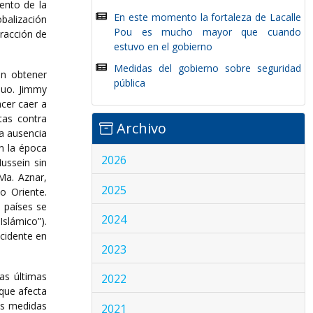
ento de la
En este momento la fortaleza de Lacalle
obalización
Pou es mucho mayor que cuando
tracción de
estuvo en el gobierno
Medidas del gobierno sobre seguridad
en obtener
pública
quo. Jimmy
cer caer a
tas contra
Archivo
a ausencia
n la época
2026
ussein sin
Ma. Aznar,
2025
o Oriente.
 países se
2024
Islámico”).
ccidente en
2023
as últimas
2022
 que afecta
las medidas
2021