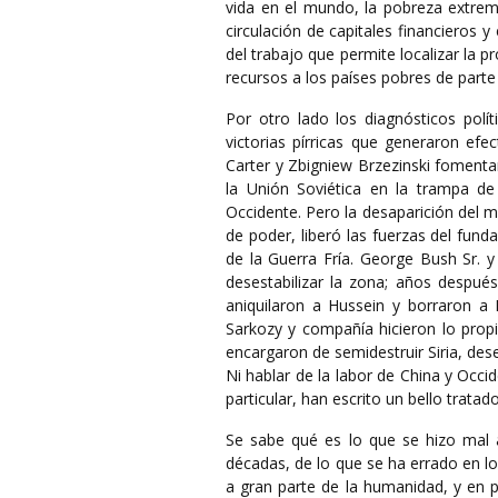
vida en el mundo, la pobreza extrem
circulación de capitales financieros y
del trabajo que permite localizar la 
recursos a los países pobres de parte 
Por otro lado los diagnósticos polít
victorias pírricas que generaron ef
Carter y Zbigniew Brzezinski fomenta
la Unión Soviética en la trampa de 
Occidente. Pero la desaparición del 
de poder, liberó las fuerzas del fu
de la Guerra Fría. George Bush Sr. 
desestabilizar la zona; años despué
aniquilaron a Hussein y borraron a I
Sarkozy y compañía hicieron lo pro
encargaron de semidestruir Siria, deses
Ni hablar de la labor de China y Occi
particular, han escrito un bello trat
Se sabe qué es lo que se hizo mal a
décadas, de lo que se ha errado en los
a gran parte de la humanidad, y en pa