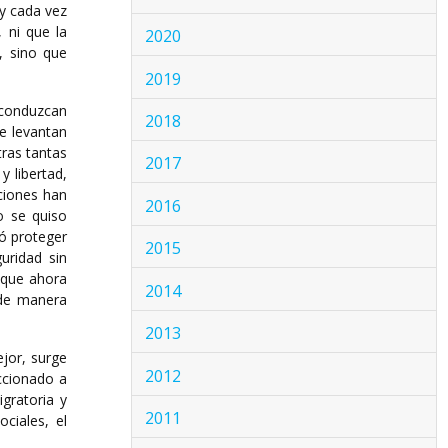
y cada vez
 ni que la
2020
d, sino que
2019
 conduzcan
2018
e levantan
tras tantas
2017
y libertad,
pciones han
2016
o se quiso
có proteger
2015
guridad sin
 que ahora
2014
 de manera
2013
ejor, surge
2012
ccionado a
gratoria y
2011
ociales, el