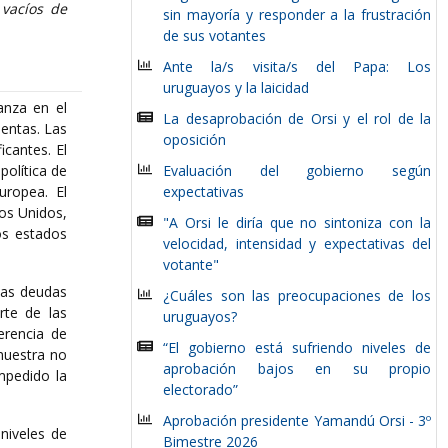
s vacíos de
sin mayoría y responder a la frustración
de sus votantes
Ante la/s visita/s del Papa: Los
uruguayos y la laicidad
anza en el
La desaprobación de Orsi y el rol de la
entas. Las
oposición
cantes. El
política de
Evaluación del gobierno según
uropea. El
expectativas
dos Unidos,
"A Orsi le diría que no sintoniza con la
os estados
velocidad, intensidad y expectativas del
votante"
las deudas
¿Cuáles son las preocupaciones de los
rte de las
uruguayos?
erencia de
“El gobierno está sufriendo niveles de
muestra no
aprobación bajos en su propio
mpedido la
electorado”
Aprobación presidente Yamandú Orsi - 3º
niveles de
Bimestre 2026