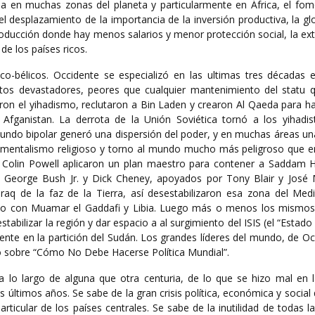
a en muchas zonas del planeta y particularmente en África, el fom
 el desplazamiento de la importancia de la inversión productiva, la gl
producción donde hay menos salarios y menor protección social, la ex
de los países ricos.
ico-bélicos. Occidente se especializó en las ultimas tres décadas 
ectos devastadores, peores que cualquier mantenimiento del statu 
ron el yihadismo, reclutaron a Bin Laden y crearon Al Qaeda para ha
Afganistan. La derrota de la Unión Soviética tornó a los yihadis
mundo bipolar generó una dispersión del poder, y en muchas áreas un
ndamentalismo religioso y torno al mundo mucho más peligroso que e
y Colin Powell aplicaron un plan maestro para contener a Saddam H
s George Bush Jr. y Dick Cheney, apoyados por Tony Blair y José 
raq de la faz de la Tierra, así desestabilizaron esa zona del Medi
pio con Muamar el Gaddafi y Libia. Luego más o menos los mismos
tabilizar la región y dar espacio a al surgimiento del ISIS (el “Estado 
dente en la partición del Sudán. Los grandes líderes del mundo, de O
ado sobre “Cómo No Debe Hacerse Política Mundial”.
 lo largo de alguna que otra centuria, de lo que se hizo mal en l
 últimos años. Se sabe de la gran crisis política, económica y social
rticular de los países centrales. Se sabe de la inutilidad de todas 