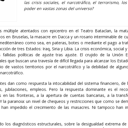
las crisis sociales, el narcotráfico, el terrorismo, lo
poder en vastas zonas del universo?
s múltiple atentados con epicentro en el Teatro Bataclan, la mat
os en Bruselas, la masacre en Dacca y un rosario interminable de cu
editerráneo como sea, en pateras, botes o mediante el pago a trafi
ción de tres Estados: Iraq, Siria y Libia. La crisis económica, social y 
fallidas políticas de ajuste tras ajuste. El crujido de la Unión E
les que buscan una travesía de difícil llegada para alcanzar los Esta
o de vastos territorios por el narcotráfico y la debilidad de algun
narcotráfico.
es dan como respuesta la intocabilidad del sistema financiero, de 
s, jubilaciones, empleos. Pero la respuesta dominante es el reco
s en las fronteras, a la apertura de cuentas bancarias, a la transf
 Y la paranoia: un nivel de chequeos y restricciones que como se de
han impedido el crecimiento de las masacres. Ni tampoco han i
o los diagnósticos estructurales, sobre la desigualdad extrema de 