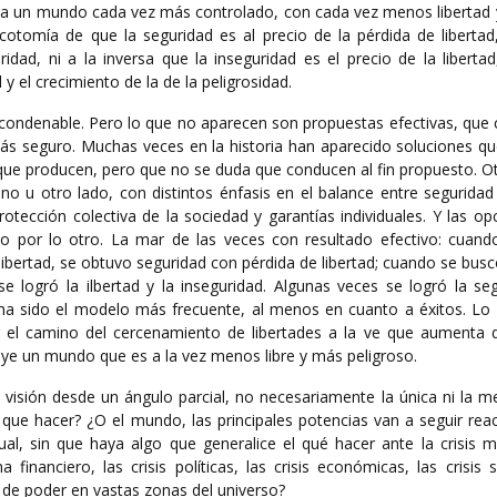
a un mundo cada vez más controlado, con cada vez menos libertad 
otomía de que la seguridad es al precio de la pérdida de libertad,
ridad, ni a la inversa que la inseguridad es el precio de la liberta
 y el crecimiento de la de la peligrosidad.
ondenable. Pero lo que no aparecen son propuestas efectivas, que
s seguro. Muchas veces en la historia han aparecido soluciones qu
 que producen, pero que no se duda que conducen al fin propuesto. O
o u otro lado, con distintos énfasis en el balance entre seguridad 
rotección colectiva de la sociedad y garantías individuales. Y las o
 o por lo otro. La mar de las veces con resultado efectivo: cuand
 libertad, se obtuvo seguridad con pérdida de libertad; cuando se bus
se logró la ilbertad y la inseguridad. Algunas veces se logró la se
ha sido el modelo más frecuente, al menos en cuanto a éxitos. Lo
or el camino del cercenamiento de libertades a la ve que aumenta
uye un mundo que es a la vez menos libre y más peligroso.
 visión desde un ángulo parcial, no necesariamente la única ni la m
que hacer? ¿O el mundo, las principales potencias van a seguir rea
l, sin que haya algo que generalice el qué hacer ante la crisis mi
financiero, las crisis políticas, las crisis económicas, las crisis s
s de poder en vastas zonas del universo?