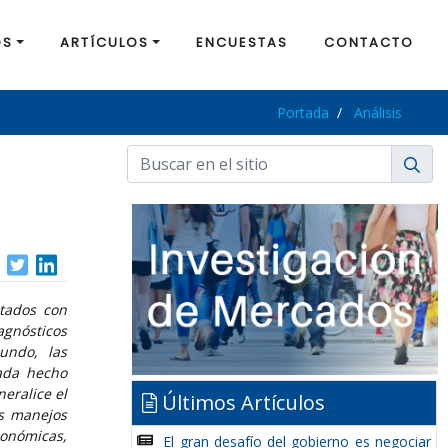
OS
ARTÍCULOS
ENCUESTAS
CONTACTO
Portada
Análisis
ntados con
agnósticos
undo, las
cada hecho
eralice el
Últimos Artículos
os manejos
económicas,
El gran desafío del gobierno es negociar