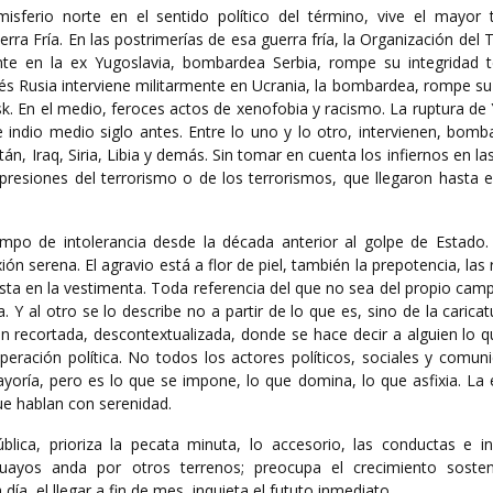
sferio norte en el sentido político del término, vive el mayor
rra Fría. En las postrimerías de esa guerra fría, la Organización del 
nte en la ex Yugoslavia, bombardea Serbia, rompe su integridad ter
 Rusia interviene militarmente en Ucrania, la bombardea, rompe su 
sk. En el medio, feroces actos de xenofobia y racismo. La ruptura de
e indio medio siglo antes. Entre lo uno y lo otro, intervienen, bom
án, Iraq, Siria, Libia y demás. Sin tomar en cuenta los infiernos en las
expresiones del terrorismo o de los terrorismos, que llegaron hasta e
mpo de intolerancia desde la década anterior al golpe de Estado
ión serena. El agravio está a flor de piel, también la prepotencia, las
hasta en la vestimenta. Toda referencia del que no sea del propio ca
. Y al otro se lo describe no a partir de lo que es, sino de la carica
 recortada, descontextualizada, donde se hace decir a alguien lo qu
ración política. No todos los actores políticos, sociales y comuni
yoría, pero es lo que se impone, lo que domina, lo que asfixia. La 
que hablan con serenidad.
ública, prioriza la pecata minuta, lo accesorio, las conductas e i
guayos anda por otros terrenos; preocupa el crecimiento soste
a día, el llegar a fin de mes, inquieta el fututo inmediato.