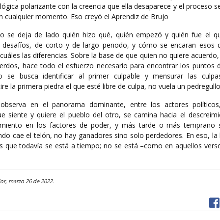
ógica polarizante con la creencia que ella desaparece y el proceso s
en cualquier momento. Eso creyó el Aprendiz de Brujo
o se deja de lado quién hizo qué, quién empezó y quién fue el qu
 desafíos, de corto y de largo periodo, y cómo se encaran esos d
 cuáles las diferencias. Sobre la base de que quien no quiere acuerdo
cuerdos, hace todo el esfuerzo necesario para encontrar los puntos d
se busca identificar al primer culpable y mensurar las culpa
ire la primera piedra el que esté libre de culpa, no vuela un pedregull
observa en el panorama dominante, entre los actores políticos,
e siente y quiere el pueblo del otro, se camina hacia el descreimi
creimiento en los factores de poder, y más tarde o más temprano s
do cae el telón, no hay ganadores sino solo perdedores. En eso, la 
es que todavía se está a tiempo; no se está –como en aquellos verso
dor, marzo 26 de 2022.