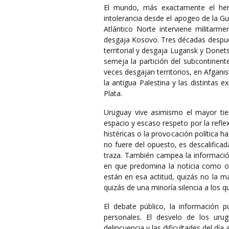
El mundo, más exactamente el hemi
intolerancia desde el apogeo de la Gue
Atlántico Norte interviene militarme
desgaja Kosovo. Tres décadas después
territorial y desgaja Lugansk y Donet
semeja la partición del subcontinent
veces desgajan territorios, en Afganist
la antigua Palestina y las distintas 
Plata.
Uruguay vive asimismo el mayor tie
espacio y escaso respeto por la reflex
histéricas o la provocación política 
no fuere del opuesto, es descalificada
traza. También campea la información
en que predomina la noticia como ope
están en esa actitud, quizás no la ma
quizás de una minoría silencia a los 
El debate público, la información p
personales. El desvelo de los uru
delincuencia y las dificultades del día 