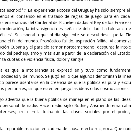
1
sta escribió
:” La experiencia exitosa del Uruguay ha sido siempre el 
menos el consenso en el trazado de reglas de juego para en ca
 las enseñanzas del Cardenal de Richelieu dadas al Rey de los Franceses
moderación, la intransigencia es señal de debilidad. La tolerancia 
débiles”. Se esperaba que al día siguiente se descubriese que la Ti
a el fin del mundo. Pronóstico fallido, aspiración fallida. Al comenz
ución Cubana y el paralelo temor norteamericano, despunta la intole
odo del pachequismo y más aun a partir de la declaración del Estado
nza cuotas de violencia física, dolor y sangre.
ora es que la intolerancia se expresó en y tuvo como fundament
 sociedad y del mundo. Se jugó en lo que algunos denominan la línea
ico parece asentarse en la creencia de que la política es pura y exc
s personales, sin que estén en juego las ideas o las cosmovisiones.
o advertía que la buena política se maneja en el plano de las ideas
ida personal de nadie. Hace medio siglo Rodney Arismendi remarcaba
tereses; creía en la lucha de las clases sociales por el poder
a, la imparable reacción en cadena de causa-efecto recíproca. Que nad