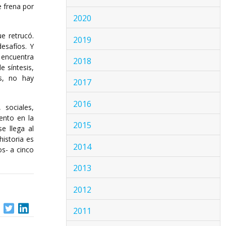
e frena por
2020
e retrucó.
2019
esafíos. Y
, encuentra
2018
e síntesis,
s, no hay
2017
o
2016
 sociales,
ento en la
2015
e llega al
historia es
2014
s- a cinco
2013
2012
2011