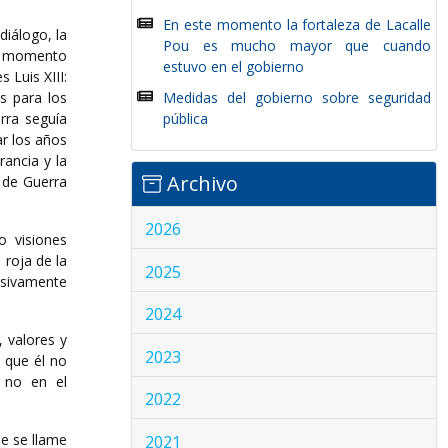
En este momento la fortaleza de Lacalle
diálogo, la
Pou es mucho mayor que cuando
da momento
estuvo en el gobierno
 Luis XIII:
es para los
Medidas del gobierno sobre seguridad
erra seguía
pública
ar los años
rancia y la
Archivo
 de Guerra
2026
o visiones
 roja de la
2025
lusivamente
2024
, valores y
2023
 que él no
, no en el
2022
ie se llame
2021