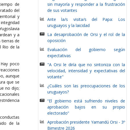
 tiempo de
sin mayoría y responder a la frustración
Tratado del
de sus votantes
ritorial y
Ante la/s visita/s del Papa: Los
integridad
uruguayos y la laicidad
 Yugoslavia
La desaprobación de Orsi y el rol de la
bardean y a
oposición
 tierras de
l Rio de la
Evaluación del gobierno según
expectativas
. Hay poco
"A Orsi le diría que no sintoniza con la
 reacciones
velocidad, intensidad y expectativas del
mpo, aunque
votante"
tura que se
¿Cuáles son las preocupaciones de los
e no dijo;
uruguayos?
cacionales
estridencia
“El gobierno está sufriendo niveles de
aprobación bajos en su propio
electorado”
nconductas
Aprobación presidente Yamandú Orsi - 3º
nido de la
Bimestre 2026