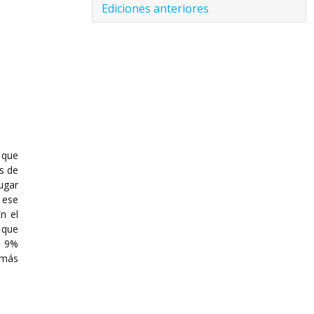
Ediciones anteriores
 que
s de
ugar
 ese
n el
 que
e 9%
 más