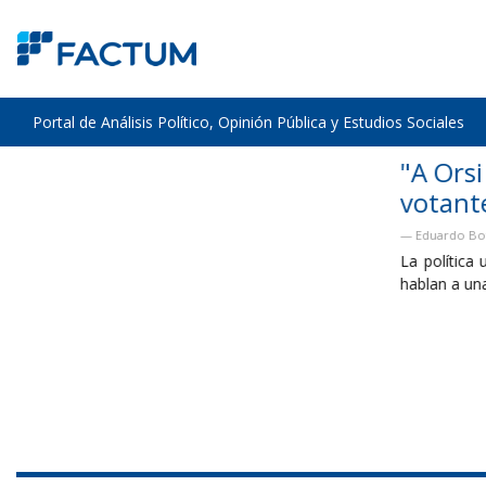
Portal de Análisis Político, Opinión Pública y Estudios Sociales
"A Orsi le diría que no sintoniza con l
votante"
Eduardo Bottinelli - Diálogo con Tomer Urwicz - El Observador
La política uruguaya entró en una lógica de campaña permanente
hablan a una minoría...