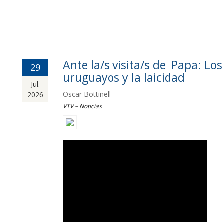
Ante la/s visita/s del Papa: Los
29
uruguayos y la laicidad
Jul.
Oscar Bottinelli
2026
VTV – Noticias