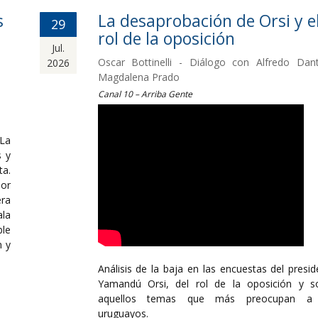
s
La desaprobación de Orsi y e
29
rol de la oposición
Jul.
Oscar Bottinelli - Diálogo con Alfredo Dan
2026
Magdalena Prado
Canal 10 – Arriba Gente
 La
s y
ta.
por
ra
ala
le
n y
Análisis de la baja en las encuestas del presid
Yamandú Orsi, del rol de la oposición y s
aquellos temas que más preocupan a 
uruguayos.