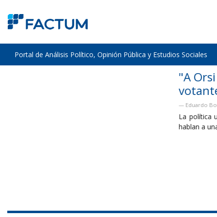
Portal de Análisis Político, Opinión Pública y Estudios Sociales
"A Orsi le diría que no sintoniza con l
votante"
Eduardo Bottinelli - Diálogo con Tomer Urwicz - El Observador
La política uruguaya entró en una lógica de campaña permanente
hablan a una minoría...