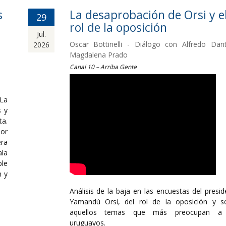
s
La desaprobación de Orsi y e
29
rol de la oposición
Jul.
Oscar Bottinelli - Diálogo con Alfredo Dan
2026
Magdalena Prado
Canal 10 – Arriba Gente
 La
s y
ta.
por
ra
ala
le
n y
Análisis de la baja en las encuestas del presid
Yamandú Orsi, del rol de la oposición y s
aquellos temas que más preocupan a 
uruguayos.