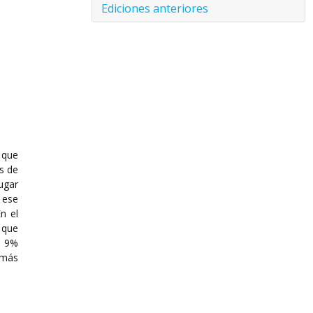
Ediciones anteriores
 que
s de
ugar
 ese
n el
 que
e 9%
 más