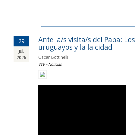
Ante la/s visita/s del Papa: Los
29
uruguayos y la laicidad
Jul.
Oscar Bottinelli
2026
VTV – Noticias