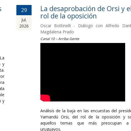
s
La desaprobación de Orsi y e
29
rol de la oposición
Jul.
Oscar Bottinelli - Diálogo con Alfredo Dan
2026
Magdalena Prado
Canal 10 – Arriba Gente
 La
s y
ta.
por
ra
ala
le
n y
Análisis de la baja en las encuestas del presid
Yamandú Orsi, del rol de la oposición y s
aquellos temas que más preocupan a 
uruguayos.