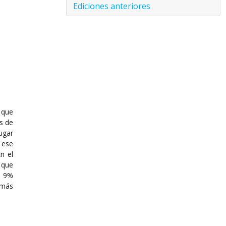
Ediciones anteriores
 que
s de
ugar
 ese
n el
 que
e 9%
 más