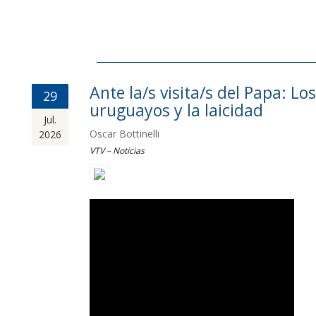
Ante la/s visita/s del Papa: Los
29
uruguayos y la laicidad
Jul.
Oscar Bottinelli
2026
VTV – Noticias