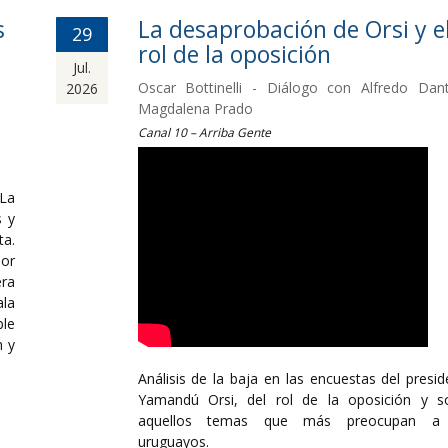
s
La desaprobación de Orsi y e
29
rol de la oposición
Jul.
Oscar Bottinelli - Diálogo con Alfredo Dan
2026
Magdalena Prado
Canal 10 – Arriba Gente
 La
s y
ta.
por
ra
ala
le
n y
Análisis de la baja en las encuestas del presid
Yamandú Orsi, del rol de la oposición y s
aquellos temas que más preocupan a 
uruguayos.