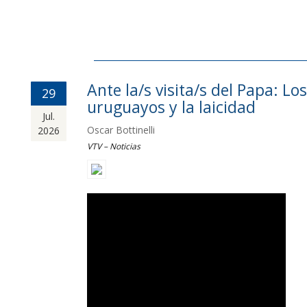
Ante la/s visita/s del Papa: Los
29
uruguayos y la laicidad
Jul.
Oscar Bottinelli
2026
VTV – Noticias