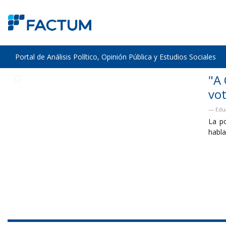
Portal de Análisis Político, Opinión Pública y Estudios Sociales
"A Orsi le diría que no sintoniza con l
votante"
Eduardo Bottinelli - Diálogo con Tomer Urwicz - El Observador
La política uruguaya entró en una lógica de campaña permanente
hablan a una minoría...