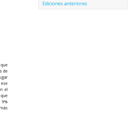
Ediciones anteriores
 que
s de
ugar
 ese
n el
 que
e 9%
 más