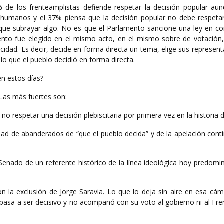
 de los frenteamplistas defiende respetar la decisión popular au
 humanos y el 37% piensa que la decisión popular no debe respeta
y que subrayar algo. No es que el Parlamento sancione una ley en co
mento fue elegido en el mismo acto, en el mismo sobre de votación,
ucidad. Es decir, decide en forma directa un tema, elige sus represen
lo que el pueblo decidió en forma directa.
en estos días?
Las más fuertes son:
no respetar una decisión plebiscitaria por primera vez en la historia d
lidad de abanderados de “que el pueblo decida” y de la apelación cont
 Senado de un referente histórico de la línea ideológica hoy predomi
n la exclusión de Jorge Saravia. Lo que lo deja sin aire en esa cám
 pasa a ser decisivo y no acompañó con su voto al gobierno ni al Fr