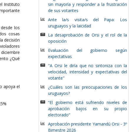
l Instituto
sin mayoría y responder a la frustración
importante
de sus votantes
Ante la/s visita/s del Papa: Los
uruguayos y la laicidad
 desde los
 dos cosas
La desaprobación de Orsi y el rol de la
la decisión
oposición
 violadores
Evaluación del gobierno según
 diciembre
expectativas
mento ¿Qué
"A Orsi le diría que no sintoniza con la
velocidad, intensidad y expectativas del
votante"
o apoya el
¿Cuáles son las preocupaciones de los
uruguayos?
“El gobierno está sufriendo niveles de
 25%
aprobación bajos en su propio
electorado”
Aprobación presidente Yamandú Orsi - 3º
Bimestre 2026