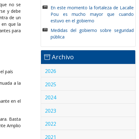
nque no se
En este momento la fortaleza de Lacalle
rse y debe
Pou es mucho mayor que cuando
ntra de un
estuvo en el gobierno
 en que la
Medidas del gobierno sobre seguridad
tantes para
pública
Archivo
2026
el país
inuada a la
2025
2024
nante en el
2023
ara. Basta
2022
ente Amplio
2021