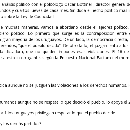
análisis político con el politólogo Oscar Bottinelli, director general de
undos y cuartos jueves de cada mes. Sin duda el hecho político más 
do sobre la Ley de Caducidad.
e muchas maneras. Vamos a abordarlo desde el ajedrez político,
lero político. Lo primero que surge es la contraposición entre
a gran mayoría de los uruguayos. De un lado, la democracia directa, 
ferendos, “que el pueblo decida”. De otro lado, el juzgamiento a los
a dictadura, que no queden impunes esas violaciones. El 16 de
te a esta interrogante, según la Encuesta Nacional Factum del mo
cida aunque no se juzguen las violaciones a los derechos humanos, l
 humanos aunque no se respete lo que decidió el pueblo, lo apoya el
a 1 los uruguayos privilegian respetar lo que el pueblo decide
 y los demás partidos?