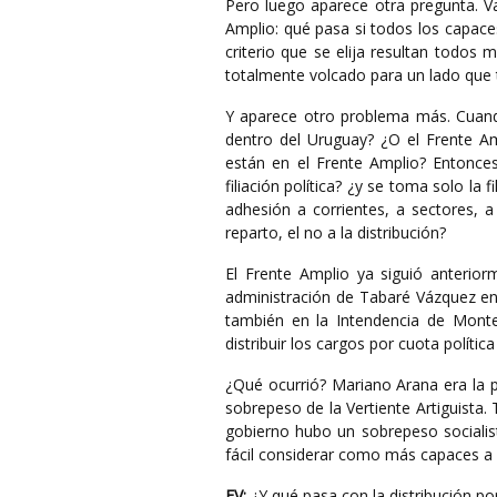
Pero luego aparece otra pregunta. V
Amplio: qué pasa si todos los capaces
criterio que se elija resultan todos
totalmente volcado para un lado que 
Y aparece otro problema más. Cuand
dentro del Uruguay? ¿O el Frente A
están en el Frente Amplio? Entonce
filiación política? ¿y se toma solo la 
adhesión a corrientes, a sectores, 
reparto, el no a la distribución?
El Frente Amplio ya siguió anteriorm
administración de Tabaré Vázquez en
también en la Intendencia de Montev
distribuir los cargos por cuota polític
¿Qué ocurrió? Mariano Arana era la pr
sobrepeso de la Vertiente Artiguista.
gobierno hubo un sobrepeso socialista
fácil considerar como más capaces a 
FV:
¿Y qué pasa con la distribución po