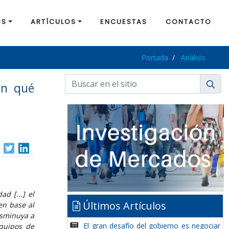
OS
ARTÍCULOS
ENCUESTAS
CONTACTO
Portada
Análisis
on qué
d [...] el
Últimos Artículos
en base al
isminuya a
El gran desafío del gobierno es negociar
equipos de