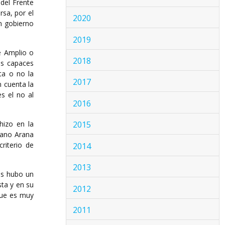
del Frente
rsa, por el
2020
n gobierno
2019
e Amplio o
2018
ás capaces
ta o no la
2017
n cuenta la
s el no al
2016
 hizo en la
2015
iano Arana
riterio de
2014
2013
nes hubo un
sta y en su
2012
 que es muy
2011