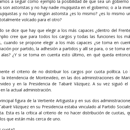
amos a seguir como ejemplo la posibilidad de que sea un gobierno 
 son astoristas y no hay nadie mujiquista en el gobierno; o a la inve
 mujiquistas y no hay ningún astorista ¿es lo mismo? ¿es lo mismo u
totalmente volcado para el otro?
o se dice que hay que elegir a los más capaces ¿dentro del Frent
mplio cree que para todos los cargos y todas las funciones los m
s, cuando se propone elegir a los más capaces ¿se toma en cuen
filiación por partido, la adhesión a partidos y allí se para, o se toma e
a alas? ¿Y si se toma en cuenta esto último, en qué queda entonce
ente el criterio de no distribuir los cargos por cuota política. Lo
 la Intendencia de Montevideo, en las dos administraciones de Mar
ideo y en la Presidencia de Tabaré Vázquez. A su vez siguió el c
a en la actual administración.
incipal figura de la Vertiente Artiguista y en sus dos administracio
 Tabaré Vázquez en su Presidencia estaba vinculado al Partido Sociali
. Esta es la crítica al criterio de no hacer distribución de cuotas,
los que están más cerca de uno.
r cuota?