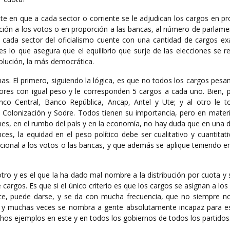
te en que a cada sector o corriente se le adjudican los cargos en p
ción a los votos o en proporción a las bancas, al número de parlame
e cada sector del oficialismo cuente con una cantidad de cargos e
es lo que asegura que el equilibrio que surje de las elecciones se re
olución, la más democrática.
. El primero, siguiendo la lógica, es que no todos los cargos pesan
tores con igual peso y le corresponden 5 cargos a cada uno. Bien,
co Central, Banco República, Ancap, Antel y Ute; y al otro le 
 Colonización y Sodre. Todos tienen su importancia, pero en mater
ones, en el rumbo del país y en la economía, no hay duda que en una d
es, la equidad en el peso político debe ser cualitativo y cuantitat
ional a los votos o las bancas, y que además se aplique teniendo en
ro y es el que la ha dado mal nombre a la distribución por cuota y 
cargos. Es que si el único criterio es que los cargos se asignan a los
ce, puede darse, y se da con mucha frecuencia, que no siempre n
, y muchas veces se nombra a gente absolutamente incapaz para e
hos ejemplos en este y en todos los gobiernos de todos los partidos