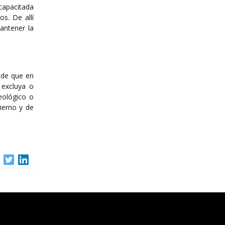
capacitada
s. De allí
antener la
 de que en
 excluya o
eológico o
bierno y de