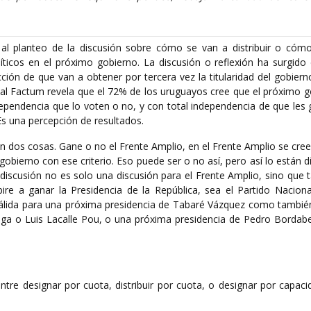
al planteo de la discusión sobre cómo se van a distribuir o cóm
íticos en el próximo gobierno. La discusión o reflexión ha surgido 
ción de que van a obtener por tercera vez la titularidad del gobiern
nal Factum revela que el 72% de los uruguayos cree que el próximo g
dependencia que lo voten o no, y con total independencia de que les
Es una percepción de resultados.
an dos cosas. Gane o no el Frente Amplio, en el Frente Amplio se cre
obierno con ese criterio. Eso puede ser o no así, pero así lo están d
discusión no es solo una discusión para el Frente Amplio, sino que 
pire a ganar la Presidencia de la República, sea el Partido Naciona
 válida para una próxima presidencia de Tabaré Vázquez como tambié
aga o Luis Lacalle Pou, o una próxima presidencia de Pedro Bordabe
ntre designar por cuota, distribuir por cuota, o designar por capaci