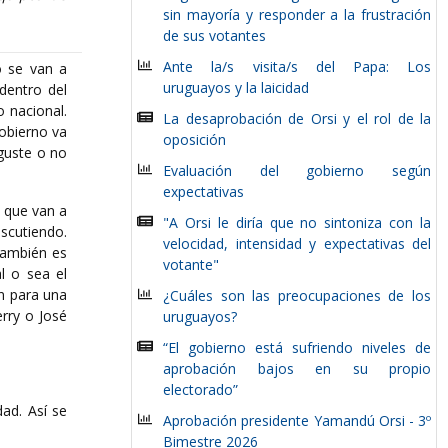
sin mayoría y responder a la frustración
de sus votantes
Ante la/s visita/s del Papa: Los
o se van a
uruguayos y la laicidad
dentro del
o nacional.
La desaprobación de Orsi y el rol de la
obierno va
oposición
 guste o no
Evaluación del gobierno según
expectativas
e que van a
"A Orsi le diría que no sintoniza con la
iscutiendo.
velocidad, intensidad y expectativas del
también es
votante"
l o sea el
n para una
¿Cuáles son las preocupaciones de los
rry o José
uruguayos?
“El gobierno está sufriendo niveles de
aprobación bajos en su propio
electorado”
dad. Así se
Aprobación presidente Yamandú Orsi - 3º
Bimestre 2026