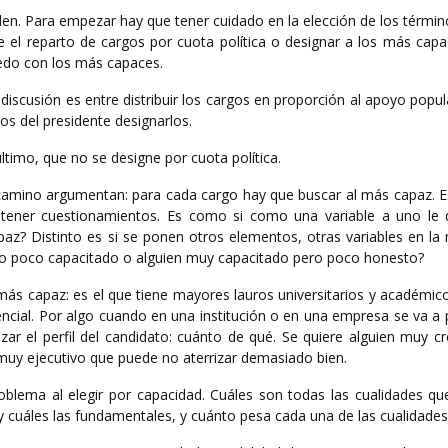
den. Para empezar hay que tener cuidado en la elección de los térmi
re el reparto de cargos por cuota política o designar a los más cap
uedo con los más capaces.
discusión es entre distribuir los cargos en proporción al apoyo popu
os del presidente designarlos.
timo, que no se designe por cuota política.
 camino argumentan: para cada cargo hay que buscar al más capaz. E
 tener cuestionamientos. Es como si como una variable a uno le d
az? Distinto es si se ponen otros elementos, otras variables en la 
ro poco capacitado o alguien muy capacitado pero poco honesto?
más capaz: es el que tiene mayores lauros universitarios y académic
encial. Por algo cuando en una institución o en una empresa se va a
zar el perfil del candidato: cuánto de qué. Se quiere alguien muy c
 muy ejecutivo que puede no aterrizar demasiado bien.
oblema al elegir por capacidad. Cuáles son todas las cualidades qu
y cuáles las fundamentales, y cuánto pesa cada una de las cualidades