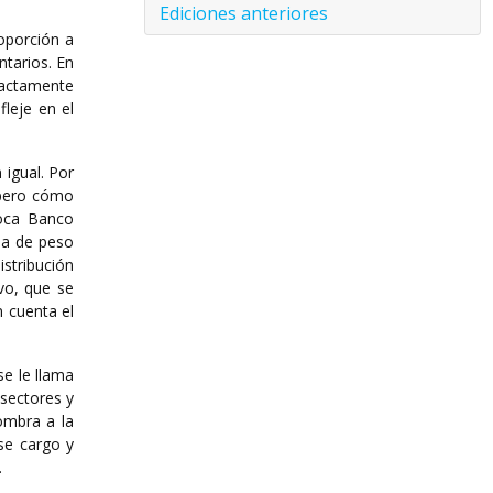
Ediciones anteriores
roporción a
ntarios. En
xactamente
fleje en el
 igual. Por
 pero cómo
toca Banco
ia de peso
istribución
ivo, que se
 cuenta el
se le llama
 sectores y
ombra a la
se cargo y
.