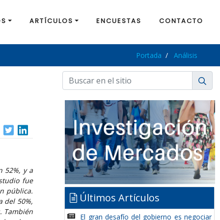
OS
ARTÍCULOS
ENCUESTAS
CONTACTO
Portada
Análisis
n 52%, y a
studio fue
n pública.
Últimos Artículos
a del 50%,
s. También
El gran desafío del gobierno es negociar