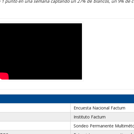
a 1 punto en una semana captando un 27% de blancos, un 9% de c
Encuesta Nacional Factum
Instituto Factum
Sondeo Permanente Multimét