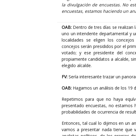
la divulgación de encuestas. No e
encuestas, estamos haciendo un anál
OAB:
Dentro de tres días se realizan 
uno un intendente departamental y u
localidades se eligen los concejo
concejos serán presididos por el prim
votado; y ese presidente del conce
propiamente candidatos a alcalde, sin
elegido alcalde.
FV:
Sería interesante trazar un panor
OAB:
Hagamos un análisis de los 19 
Repetimos para que no haya equívo
presentado encuestas, no estamos h
probabilidades de ocurrencia de resul
Entonces, tal cual lo dijimos en un aná
vamos a presentar nada tiene que v
analistas políticos, de los propios d