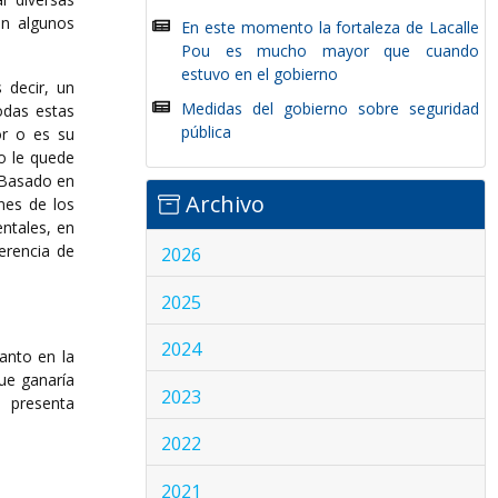
en algunos
En este momento la fortaleza de Lacalle
Pou es mucho mayor que cuando
estuvo en el gobierno
 decir, un
Medidas del gobierno sobre seguridad
odas estas
pública
ior o es su
o le quede
 Basado en
Archivo
ones de los
ntales, en
erencia de
2026
2025
2024
anto en la
ue ganaría
2023
 presenta
2022
2021