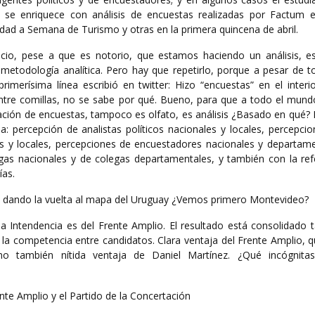
is se enriquece con análisis de encuestas realizadas por Factum 
dad a Semana de Turismo y otras en la primera quincena de abril.
cio, pese a que es notorio, que estamos haciendo un análisis, es
metodología analítica. Pero hay que repetirlo, porque a pesar de t
primerísima línea escribió en twitter: Hizo “encuestas” en el inter
entre comillas, no se sabe por qué. Bueno, para que a todo el mund
gación de encuestas, tampoco es olfato, es análisis ¿Basado en qué?
a: percepción de analistas políticos nacionales y locales, percepci
les y locales, percepciones de encuestadores nacionales y departame
as nacionales y de colegas departamentales, y también con la ref
ías.
 dando la vuelta al mapa del Uruguay ¿Vemos primero Montevideo?
 Intendencia es del Frente Amplio. El resultado está consolidado t
a competencia entre candidatos. Clara ventaja del Frente Amplio, q
mo también nítida ventaja de Daniel Martínez. ¿Qué incógnitas
ente Amplio y el Partido de la Concertación