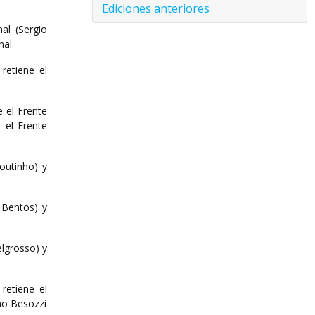
Ediciones anteriores
al (Sergio
nal.
retiene el
e el Frente
 el Frente
outinho) y
 Bentos) y
elgrosso) y
retiene el
rmo Besozzi