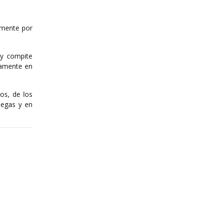
amente por
 y compite
namente en
os, de los
legas y en