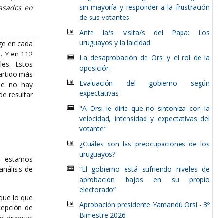
sin mayoría y responder a la frustración
basados en
de sus votantes
Ante la/s visita/s del Papa: Los
uruguayos y la laicidad
ige en cada
. Y en 112
La desaprobación de Orsi y el rol de la
les. Estos
oposición
partido más
Evaluación del gobierno según
que no hay
expectativas
de resultar
"A Orsi le diría que no sintoniza con la
velocidad, intensidad y expectativas del
votante"
¿Cuáles son las preocupaciones de los
uruguayos?
No estamos
nálisis de
“El gobierno está sufriendo niveles de
aprobación bajos en su propio
electorado”
 que lo que
Aprobación presidente Yamandú Orsi - 3º
cepción de
Bimestre 2026
ar diversas