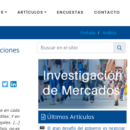
OS
ARTÍCULOS
ENCUESTAS
CONTACTO
Portada
Análisis
ciones
ge en cada
Últimos Artículos
iles. Y en
les. [...]
El gran desafío del gobierno es negociar
sis, no es