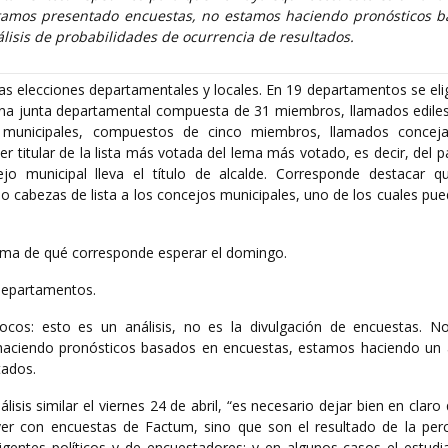
stamos presentado encuestas, no estamos haciendo pronósticos 
isis de probabilidades de ocurrencia de resultados.
las elecciones departamentales y locales. En 19 departamentos se el
na junta departamental compuesta de 31 miembros, llamados ediles
s municipales, compuestos de cinco miembros, llamados conceja
er titular de la lista más votada del lema más votado, es decir, del 
jo municipal lleva el título de alcalde. Corresponde destacar 
o cabezas de lista a los concejos municipales, uno de los cuales pue
ama de qué corresponde esperar el domingo.
departamentos.
cos: esto es un análisis, no es la divulgación de encuestas. 
aciendo pronósticos basados en encuestas, estamos haciendo un a
tados.
lisis similar el viernes 24 de abril, “es necesario dejar bien en claro
er con encuestas de Factum, sino que son el resultado de la per
irigentes políticos y de encuestadores; y en algunos casos el estudi