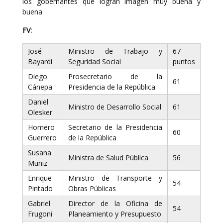
los gobernantes que logran imagen muy buena y
buena
FV:
José
Ministro de Trabajo y
67
Bayardi
Seguridad Social
puntos
Diego
Prosecretario de la
61
Cánepa
Presidencia de la República
Daniel
Ministro de Desarrollo Social
61
Olesker
Homero
Secretario de la Presidencia
60
Guerrero
de la República
Susana
Ministra de Salud Pública
56
Muñiz
Enrique
Ministro de Transporte y
54
Pintado
Obras Públicas
Gabriel
Director de la Oficina de
54
Frugoni
Planeamiento y Presupuesto