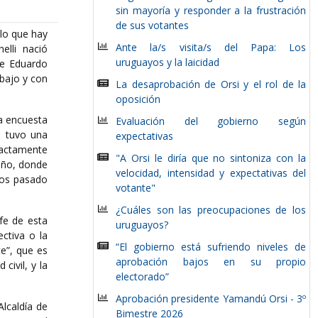
sin mayoría y responder a la frustración
de sus votantes
 lo que hay
Ante la/s visita/s del Papa: Los
elli nació
uruguayos y la laicidad
re Eduardo
abajo y con
La desaprobación de Orsi y el rol de la
oposición
la encuesta
Evaluación del gobierno según
e tuvo una
expectativas
xactamente
"A Orsi le diría que no sintoniza con la
iño, donde
velocidad, intensidad y expectativas del
mos pasado
votante"
¿Cuáles son las preocupaciones de los
fe de esta
uruguayos?
ctiva o la
“El gobierno está sufriendo niveles de
te”, que es
aprobación bajos en su propio
civil, y la
electorado”
Aprobación presidente Yamandú Orsi - 3º
Alcaldía de
Bimestre 2026