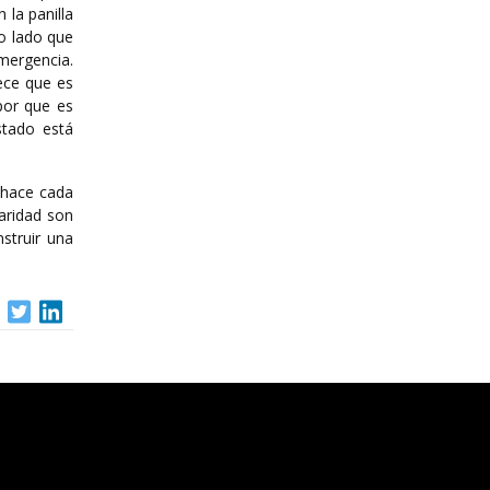
la panilla
ro lado que
mergencia.
rece que es
por que es
stado está
e hace cada
daridad son
struir una