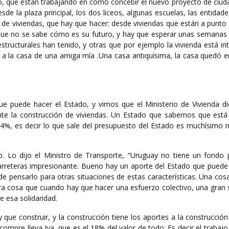
o, que están trabajando en cómo concebir el nuevo proyecto de ciud
de la plaza principal, los dos liceos, algunas escuelas, las entidade
de viviendas, que hay que hacer: desde viviendas que están a punto 
 que no se sabe cómo es su futuro, y hay que esperar unas semanas a
tructurales han tenido, y otras que por ejemplo la vivienda está in
ó a la casa de una amiga mía .Una casa antiquísima, la casa quedó e
ue puede hacer el Estado, y vimos que el Ministerio de Vivienda di
nte la construcción de viviendas. Un Estado que sabemos que está 
l 4%, es decir lo que sale del presupuesto del Estado es muchísimo 
o. Lo dijo el Ministro de Transporte, “Uruguay no tiene un fondo 
arreteras impresionante. Bueno hay un aporte del Estado que puede 
e pensarlo para otras situaciones de estas características. Una cos
tra cosa que cuando hay que hacer una esfuerzo colectivo, una gran 
e esa solidaridad.
ue construir, y la construcción tiene los aportes a la construcción
ompre lleva Iva, que es el 18% del valor de todo. Es decir el trabajo