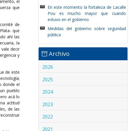
tamento, el
En este momento la fortaleza de Lacalle
fuerza que
Pou es mucho mayor que cuando
estuvo en el gobierno
 comité de
Medidas del gobierno sobre seguridad
Plata- que
pública
do ahí las
cuaria, la
 vale decir
Archivo
ergencia y
2026
que de este
ecnología;
2025
o donde el
 un pueblo
2024
pero acá lo
na actitud
2023
les, de las
econstruir
2022
2021