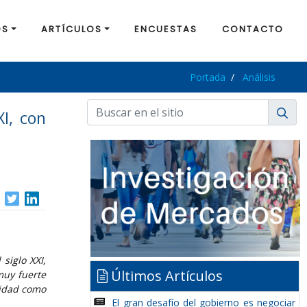
OS
ARTÍCULOS
ENCUESTAS
CONTACTO
Portada
Análisis
I, con
siglo XXI,
Últimos Artículos
muy fuerte
ridad como
El gran desafío del gobierno es negociar