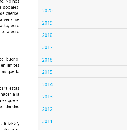
ad. No nos
s sociales,
2020
de caerse,
 ver si se
2019
tacta, pero
ntera pero
2018
2017
ce: bueno,
2016
en límites
mas que lo
2015
2014
para estas
hacer a la
2013
a es que el
solidaridad
2012
2011
 , al BPS y
 voluntario