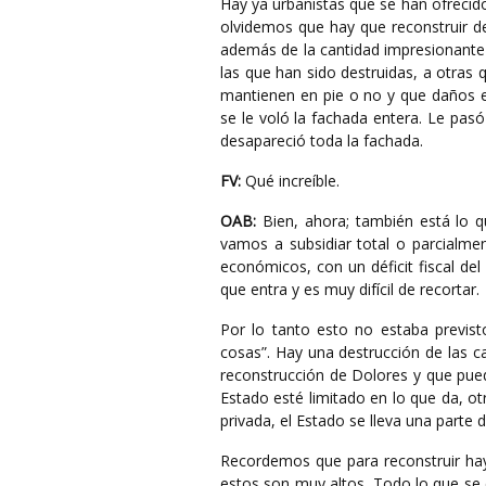
Hay ya urbanistas que se han ofrecid
olvidemos que hay que reconstruir des
además de la cantidad impresionante 
las que han sido destruidas, a otras
mantienen en pie o no y que daños es
se le voló la fachada entera. Le pas
desapareció toda la fachada.
FV:
Qué increíble.
OAB:
Bien, ahora; también está lo q
vamos a subsidiar total o parcialme
económicos, con un déficit fiscal de
que entra y es muy difícil de recortar.
Por lo tanto esto no estaba previst
cosas”. Hay una destrucción de las c
reconstrucción de Dolores y que pued
Estado esté limitado en lo que da, o
privada, el Estado se lleva una parte d
Recordemos que para reconstruir hay q
estos son muy altos. Todo lo que se c