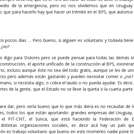
medio de la emergencia, pero no nos olvidemos que en Uruguay 
o; que para hacerlo hay que hacer un trémite en el BPS, que autorice
s pocos días … Pero bueno, si alguien es voluntario y todavía tiene
… ¿no?
-lo digo para Dolores pero se puede pensar para todas las demás si
construcción, el aporte unificado de la construcción al BPS, exonerar
rio, incluso aunque éste no sea del todo gratis, aunque se les de u
erzo pero además están gastando y pueden necesitar comer o ¿no
mano, si necesita algo, o cobra el laudo o no pueda ayudar. Es decir
rtes de la gente, que el Estado no se lleve la quinta o la cuarta parte
 para dar, pero sería bueno que lo que más diera es no recaudar de 
res, todos los que están aportando: grandes empresas del Uruguay
o el PIT-CNT, el Sunca, que está haciendo la Federación de Es
 distintas organizaciones sociales, es decir acá hay un país q
ión es trabajo voluntario que bueno en este momento nadie pone tr