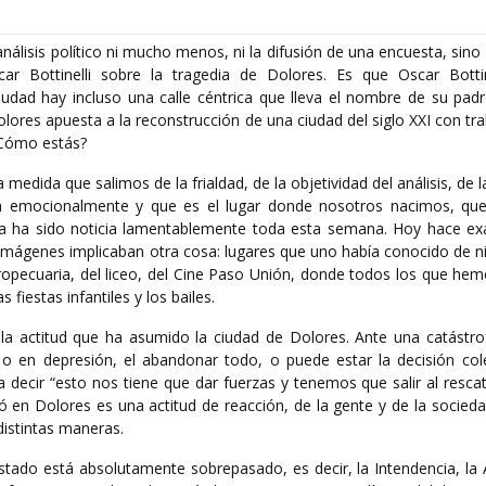
lisis político ni mucho menos, ni la difusión de una encuesta, sino
car Bottinelli sobre la tragedia de Dolores. Es que Oscar Bottin
udad hay incluso una calle céntrica que lleva el nombre de su pad
 Dolores apuesta a la reconstrucción de una ciudad del siglo XXI con tr
 ¿Cómo estás?
 medida que salimos de la frialdad, de la objetividad del análisis, de 
ta emocionalmente y que es el lugar donde nosotros nacimos, qu
 ya ha sido noticia lamentablemente toda esta semana. Hoy hace e
imágenes implicaban otra cosa: lugares que uno había conocido de n
gropecuaria, del liceo, del Cine Paso Unión, donde todos los que he
 fiestas infantiles y los bailes.
a actitud que ha asumido la ciudad de Dolores. Ante una catástro
o en depresión, el abandonar todo, o puede estar la decisión cole
 decir “esto nos tiene que dar fuerzas y tenemos que salir al resca
 en Dolores es una actitud de reacción, de la gente y de la sociedad 
distintas maneras.
stado está absolutamente sobrepasado, es decir, la Intendencia, la 