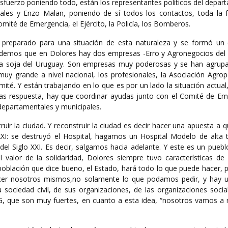
sfuerzo poniendo todo, están los representantes políticos del depar
ales y Enzo Malan, poniendo de sí todos los contactos, toda la 
mité de Emergencia, el Ejército, la Policía, los Bomberos.
 preparado para una situación de esta naturaleza y se formó un
cordemos que en Dolores hay dos empresas -Erro y Agronegocios del 
 la soja del Uruguay. Son empresas muy poderosas y se han agrupa
uy grande a nivel nacional, los profesionales, la Asociación Agrope
ité. Y están trabajando en lo que es por un lado la situación actual,
 las respuesta, hay que coordinar ayudas junto con el Comité de Em
 departamentales y municipales.
ruir la ciudad. Y reconstruir la ciudad es decir hacer una apuesta a 
XXI: se destruyó el Hospital, hagamos un Hospital Modelo de alta t
l Siglo XXI. Es decir, salgamos hacia adelante. Y este es un puebl
l valor de la solidaridad, Dolores siempre tuvo características de
población que dice bueno, el Estado, hará todo lo que puede hacer, 
er nosotros mismos,no solamente lo que podamos pedir, y hay u
 sociedad civil, de sus organizaciones, de las organizaciones socia
G, que son muy fuertes, en cuanto a esta idea, “nosotros vamos a r