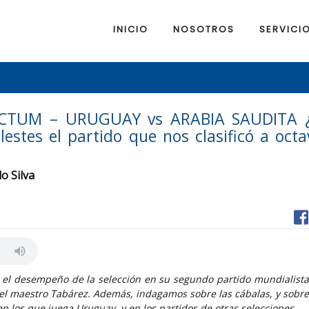
INICIO
NOSOTROS
SERVICI
CTUM – URUGUAY vs ARABIA SAUDITA 
elestes el partido que nos clasificó a oct
o Silva
n el desempeño de la selección en su segundo partido mundialista
el maestro Tabárez. Además, indagamos sobre las cábalas, y sobre 
en los que juega Uruguay, y en los partidos de otras selecciones