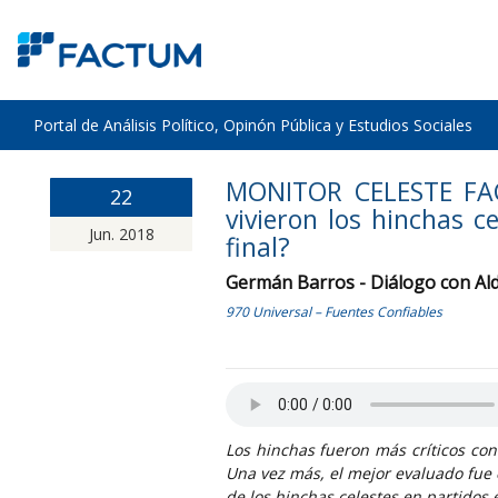
Portal de Análisis Político, Opinón Pública y Estudios Sociales
MONITOR CELESTE FA
22
vivieron los hinchas c
Jun. 2018
final?
Germán Barros - Diálogo con Ald
970 Universal – Fuentes Confiables
Los hinchas fueron más críticos co
Una vez más, el mejor evaluado fue 
de los hinchas celestes en partidos 