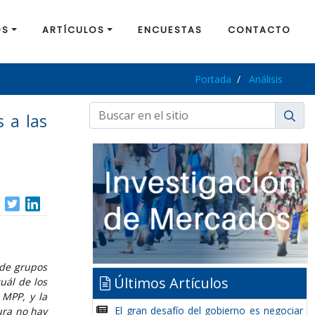
OS
ARTÍCULOS
ENCUESTAS
CONTACTO
Portada
Análisis
s a las
 de grupos
Últimos Artículos
uál de los
 MPP, y la
El gran desafío del gobierno es negociar
ura no hay