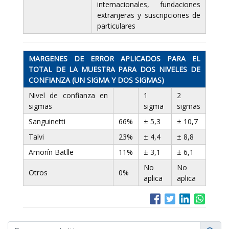
internacionales, fundaciones
extranjeras y suscripciones de
particulares
MARGENES DE ERROR APLICADOS PARA EL
TOTAL DE LA MUESTRA PARA DOS NIVELES DE
CONFIANZA (UN SIGMA Y DOS SIGMAS)
Nivel de confianza en
1
2
sigmas
sigma
sigmas
Sanguinetti
66%
± 5,3
± 10,7
Talvi
23%
± 4,4
± 8,8
Amorín Batlle
11%
± 3,1
± 6,1
No
No
Otros
0%
aplica
aplica