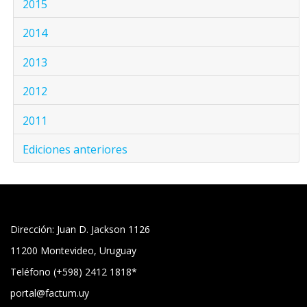
2015
2014
2013
2012
2011
Ediciones anteriores
Dirección: Juan D. Jackson 1126
11200 Montevideo, Uruguay
Teléfono (+598) 2412 1818*
portal@factum.uy