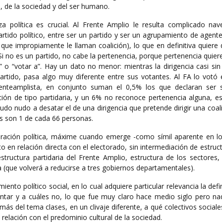
, de la sociedad y del ser humano.
za política es crucial. Al Frente Amplio le resulta complicado nav
artido político, entre ser un partido y ser un agrupamiento de agente
 que impropiamente le llaman coalición), lo que en definitiva quiere 
 Si no es un partido, no cabe la pertenencia, porque pertenencia quiere
” o “votar a”. Hay un dato no menor: mientras la dirigencia casi si
artido, pasa algo muy diferente entre sus votantes. Al FA lo votó 
renteamplista, en conjunto suman el 0,5% los que declaran ser so
ón de tipo partidaria, y un 6% no reconoce pertenencia alguna, es
udo nudo a desatar el de una dirigencia que pretende dirigir una coal
tas son 1 de cada 66 personas.
uración política, máxime cuando emerge -como símil aparente en lo
ato en relación directa con el electorado, sin intermediación de estruc
tructura partidaria del Frente Amplio, estructura de los sectores, 
 (que volverá a reducirse a tres gobiernos departamentales).
ento político social, en lo cual adquiere particular relevancia la defi
ntar y a cuáles no, lo que fue muy claro hace medio siglo pero nad
más del tema clases, en un clivaje diferente, a qué colectivos social
 relación con el predominio cultural de la sociedad.