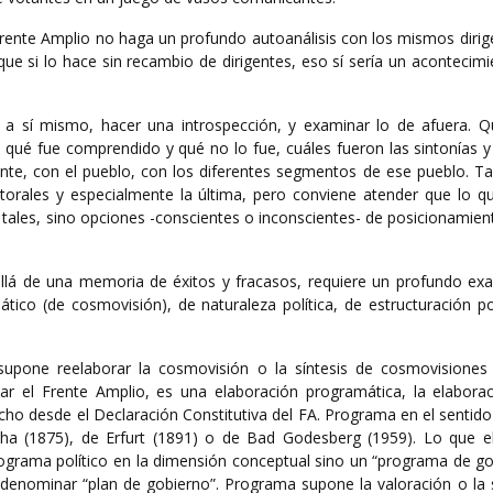
Frente Amplio no haga un profundo autoanálisis con los mismos dirig
 si lo hace sin recambio de dirigentes, eso sí sería un acontecimi
e a sí mismo, hacer una introspección, y examinar lo de afuera. Qu
 qué fue comprendido y qué no lo fue, cuáles fueron las sintonías y
ente, con el pueblo, con los diferentes segmentos de ese pueblo. T
torales y especialmente la última, pero conviene atender que lo 
 tales, sino opciones -conscientes o inconscientes- de posicionamient
llá de una memoria de éxitos y fracasos, requiere un profundo ex
co (de cosmovisión), de naturaleza política, de estructuración pol
supone reelaborar la cosmovisión o la síntesis de cosmovisiones
ar el Frente Amplio, es una elaboración programática, la elabora
o desde el Declaración Constitutiva del FA. Programa en el sentido
ha (1875), de Erfurt (1891) o de Bad Godesberg (1959). Lo que e
grama político en la dimensión conceptual sino un “programa de gob
enominar “plan de gobierno”. Programa supone la valoración o la s