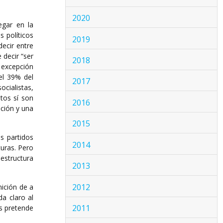
2020
egar en la
s políticos
2019
decir entre
 decir “ser
2018
n excepción
el 39% del
2017
cialistas,
tos sí son
2016
ición y una
2015
s partidos
2014
turas. Pero
estructura
2013
2012
nición de a
a claro al
2011
es pretende