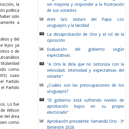
rucción, la
sin mayoría y responder a la frustración
ón política
de sus votantes
 haber sido
Ante la/s visita/s del Papa: Los
ramente a
uruguayos y la laicidad
La desaprobación de Orsi y el rol de la
lisis y del
oposición
se lejos ya
Evaluación del gobierno según
entos o de
expectativas
utoanálisis
itularidad
"A Orsi le diría que no sintoniza con la
uando como
velocidad, intensidad y expectativas del
05) cuasi
votante"
el Partido
¿Cuáles son las preocupaciones de los
 el Partido
uruguayos?
“El gobierno está sufriendo niveles de
cos. Lo fue
aprobación bajos en su propio
 de Wilson
electorado”
he del área
Aprobación presidente Yamandú Orsi - 3º
s bien como
Bimestre 2026