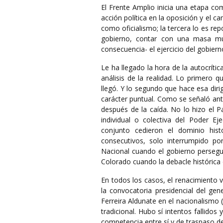
El Frente Amplio inicia una etapa com
acción política en la oposición y el ca
como oficialismo; la tercera lo es re
gobierno, contar con una masa m
consecuencia- el ejercicio del gobiern
Le ha llegado la hora de la autocrític
análisis de la realidad. Lo primero qu
llegó. Y lo segundo que hace esa dir
carácter puntual. Como se señaló an
después de la caída. No lo hizo el P
individual o colectiva del Poder Ej
conjunto cedieron el dominio his
consecutivos, solo interrumpido po
Nacional cuando el gobierno persegui
Colorado cuando la debacle histórica
En todos los casos, el renacimiento 
la convocatoria presidencial del gen
Ferreira Aldunate en el nacionalismo (
tradicional. Hubo sí intentos fallido
competencia entre sí y de traspaso d