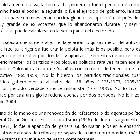
pletamente nueva, la tercera. La primera lo fue el periodo de const
mino hacia el poder; la segunda lo fue el ejercicio del gobierno, la acci
posicionarse en un escenario no imaginado: ser oposición después de
uy grande de ex votantes que lo abandonaron durante -y segu
1
o
, que puede calcularse en la sexta parte del electorado.
a -palabra que sugiere algo de flagelación- o quizás mejor del autoaná
e hizo su dirigencia fue tirar la pelota lo más lejos posible, pero e
igencia es no saber por dónde ir y apuntar a elementos de procedimi
2
teriormente
los partidos y los bloques políticos rara vez hacen ese a
artido Colorado al cabo de 94 años consecutivos de tenencia de la t
ecutivo (1865-1959). No lo hicieron los partidos tradicionales c
tórico gubernamental al cabo de 168 años (1825-1973; 1985-20
r un periodo verdaderamente militarista (1973-1985). No lo hizo 
do por casi un siglo lo retiene apenas por dos periodos. No lo hizo
 de 2004.
vino de la mano de una renovación de referentes o de agentes políti
eral Oscar Gestido en el coloradismo (1966), lo fue el surgimiento
1971), lo fue la aparición del general Guido Manini Ríos en el ensanc
s y otros exitosos de reflotar por separado a uno u otro partido, má
e votantes en un juego de vasos comunicantes.