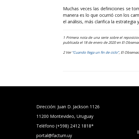
Muchas veces las definiciones se toma
manera es lo que ocurrió con los camb
el análisis, más clarifica la estrategia
1 Primera nota de una serie sobre el reposici
publicada el 18 de enero de 2020 en El Observ
2 Ver
“Cuando llega un fin de ciclo”
, El Observa
Dirección: Juan D. Jackson 1126
11200 Montevideo, Uruguay
Teléfono (+598) 2412 1818*
portal@factum.uy