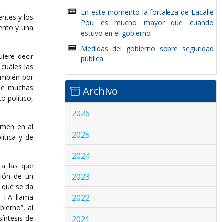
En este momento la fortaleza de Lacalle
entes y los
Pou es mucho mayor que cuando
ento y una
estuvo en el gobierno
Medidas del gobierno sobre seguridad
iere decir
pública
 cuáles las
ambién por
que muchas
Archivo
o político,
2026
amen en al
2025
ítica y de
2024
 a las que
2023
ción de un
 que se da
l FA llama
2022
ierno”, al
íntesis de
2021