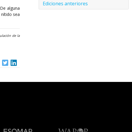
Ediciones anteriores
. De alguna
 nítido sea
ulación de la