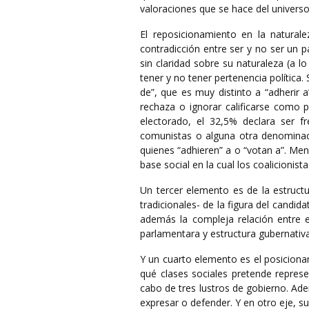
valoraciones que se hace del universo
El reposicionamiento en la naturale
contradicción entre ser y no ser un p
sin claridad sobre su naturaleza (a lo
tener y no tener pertenencia política.
de”, que es muy distinto a “adherir a
rechaza o ignorar calificarse como p
electorado, el 32,5% declara ser f
comunistas o alguna otra denominaci
quienes “adhieren” a o “votan a”. Men
base social en la cual los coalicionis
Un tercer elemento es de la estruct
tradicionales- de la figura del candid
además la compleja relación entre es
parlamentara y estructura gubernativa
Y un cuarto elemento es el posicionami
qué clases sociales pretende represe
cabo de tres lustros de gobierno. Ade
expresar o defender. Y en otro eje, su