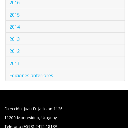
2016
2015
2014
2013
2012
2011
Ediciones anteriores
Dirección: Juan D. Jackson 1126
11200 Montevideo, Uruguay
Teléfono (+598) 2412 1818*