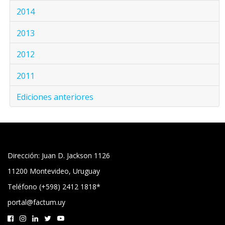
2014
2013
2012
2011
Ediciones anteriores
Dirección: Juan D. Jackson 1126
11200 Montevideo, Uruguay
Teléfono (+598) 2412 1818*
portal@factum.uy