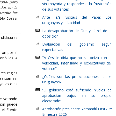
ional pero
sin mayoría y responder a la frustración
adas en la
de sus votantes
Amplio las
Ante la/s visita/s del Papa: Los
36% Cosse,
uruguayos y la laicidad
La desaprobación de Orsi y el rol de la
oposición
ndidaturas
Evaluación del gobierno según
expectativas
eron por el
"A Orsi le diría que no sintoniza con la
ionó las 4
velocidad, intensidad y expectativas del
votante"
res reglas
¿Cuáles son las preocupaciones de los
alizan sin
uruguayos?
uyo voto es
“El gobierno está sufriendo niveles de
aprobación bajos en su propio
ene votando
electorado”
ción puede
Aprobación presidente Yamandú Orsi - 3º
 el Frente
Bimestre 2026