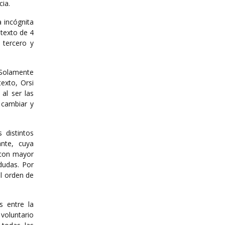
cia.
a incógnita
ntexto de 4
 tercero y
. Solamente
exto, Orsi
al ser las
 cambiar y
 distintos
nte, cuya
 con mayor
dudas. Por
el orden de
s entre la
 voluntario