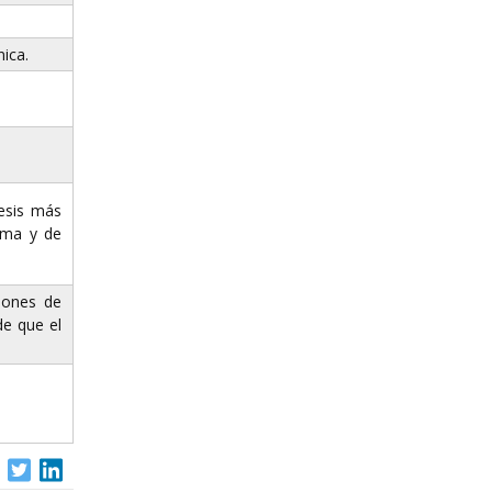
ica.
tesis más
igma y de
iones de
de que el