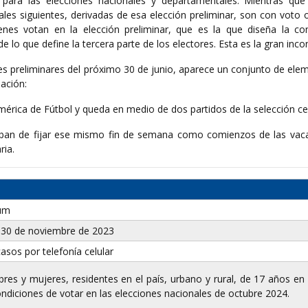
para las elecciones nacionales y departamentales. Mientras que
es siguientes, derivadas de esa elección preliminar, son con voto o
ienes votan en la elección preliminar, que es la que diseña la co
e lo que define la tercera parte de los electores. Esta es la gran inco
nes preliminares del próximo 30 de junio, aparece un conjunto de el
pación:
érica de Fútbol y queda en medio de dos partidos de la selección ce
aban de fijar ese mismo fin de semana como comienzos de las vac
ria.
um
l 30 de noviembre de 2023
asos por telefonía celular
es y mujeres, residentes en el país, urbano y rural, de 17 años en
ndiciones de votar en las elecciones nacionales de octubre 2024.