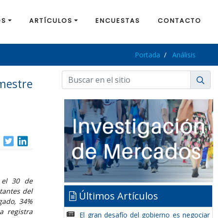
OS
ARTÍCULOS
ENCUESTAS
CONTACTO
Portada
Análisis
imestre
 el 30 de
tantes del
Últimos Artículos
lgado, 34%
a registra
El gran desafío del gobierno es negociar