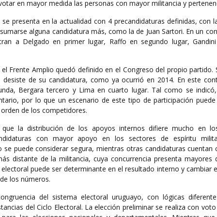
 a votar en mayor medida las personas con mayor militancia y pertenen
l se presenta en la actualidad con 4 precandidaturas definidas, con l
rá sumarse alguna candidatura más, como la de Juan Sartori. En un co
stran a Delgado en primer lugar, Raffo en segundo lugar, Gandini
n el Frente Amplio quedó definido en el Congreso del propio partido
o desiste de su candidatura, como ya ocurrió en 2014. En este cont
nda, Bergara tercero y Lima en cuarto lugar. Tal como se indicó, 
ntario, por lo que un escenario de este tipo de participación puede
l orden de los competidores.
que la distribución de los apoyos internos difiere mucho en los
didaturas con mayor apoyo en los sectores de espíritu milita
io se puede considerar segura, mientras otras candidaturas cuentan
s distante de la militancia, cuya concurrencia presenta mayores 
o electoral puede ser determinante en el resultado interno y cambiar 
 de los números.
ongruencia del sistema electoral uruguayo, con lógicas diferente
stancias del Ciclo Electoral. La elección preliminar se realiza con voto