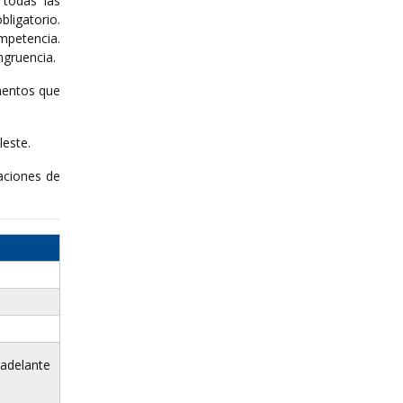
 todas las
bligatorio.
mpetencia.
ngruencia.
ementos que
leste.
aciones de
 adelante