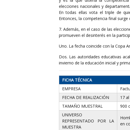
y es la que diseña la competencia 
elecciones nacionales y departamental
En todas ellas vota el triple de qu
Entonces, la competencia final surge d
7. Además, en el caso de las eleccio
promueven el desinterés en la partici
Uno. La fecha coincide con la Copa Am
Dos. Las autoridades educativas ac
invierno de la educación inicial y prima
FICHA TÉCNICA
EMPRESA
Fact
FECHA DE REALIZACIÓN
17 a
TAMAÑO MUESTRAL
900 c
UNIVERSO
Hombr
REPRESENTADO POR LA
en co
MUESTRA