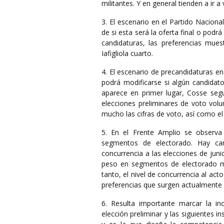
militantes. Y en general tienden a ir
3. El escenario en el Partido Naciona
de si esta será la oferta final o pod
candidaturas, las preferencias mue
Iafigliola cuarto.
4. El escenario de precandidaturas e
podrá modificarse si algún candidat
aparece en primer lugar, Cosse segu
elecciones preliminares de voto volu
mucho las cifras de voto, así como e
5. En el Frente Amplio se observa 
segmentos de electorado. Hay can
concurrencia a las elecciones de jun
peso en segmentos de electorado má
tanto, el nivel de concurrencia al act
preferencias que surgen actualmente
6. Resulta importante marcar la inc
elección preliminar y las siguientes in