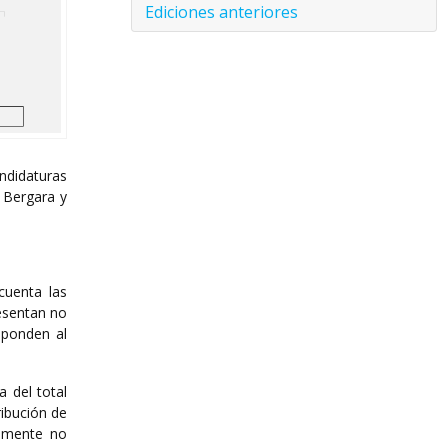
Ediciones anteriores
andidaturas
o Bergara y
cuenta las
resentan no
sponden al
 del total
ribución de
tamente no